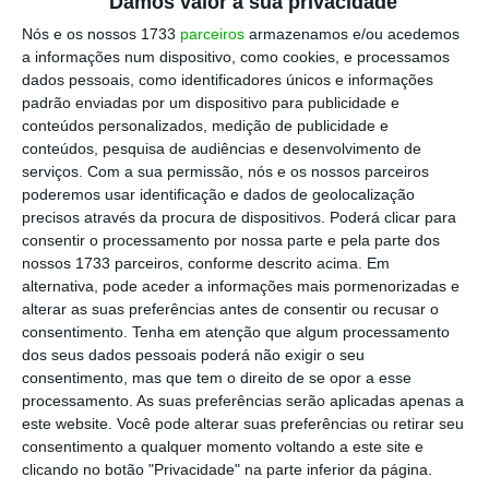
Damos valor à sua privacidade
despesa média mensal de 40 euros com
Nós e os nossos 1733
parceiros
armazenamos e/ou acedemos
deslocações,
fora outros gastos.
a informações num dispositivo, como cookies, e processamos
dados pessoais, como identificadores únicos e informações
padrão enviadas por um dispositivo para publicidade e
De mãos e pés atados,
Beatriz teve de
conteúdos personalizados, medição de publicidade e
arranjar uma solução: um
part-time
. “O
conteúdos, pesquisa de audiências e desenvolvimento de
escritório onde me encontro a estagiar não
serviços.
Com a sua permissão, nós e os nossos parceiros
poderemos usar identificação e dados de geolocalização
me paga qualquer tipo de montante de
precisos através da procura de dispositivos. Poderá clicar para
ajuda, razão pela qual sou obrigada a ter um
consentir o processamento por nossa parte e pela parte dos
part-time
de fim de semana para poder pagar
nossos 1733 parceiros, conforme descrito acima. Em
alternativa, pode aceder a informações mais pormenorizadas e
os custos que tive/tenho com a Ordem e
alterar as suas preferências antes de consentir ou recusar o
ajudar nas despesas em casa”, referiu à
consentimento.
Tenha em atenção que algum processamento
Advocatus.
dos seus dados pessoais poderá não exigir o seu
consentimento, mas que tem o direito de se opor a esse
processamento. As suas preferências serão aplicadas apenas a
O segundo contacto que a
Advocatus
fez, a
este website. Você pode alterar suas preferências ou retirar seu
Carolina, explicou que
os pais são a sua ajuda
consentimento a qualquer momento voltando a este site e
clicando no botão "Privacidade" na parte inferior da página.
financeira porque os gastos no estágio são