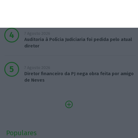
Bola da ‘mão de deus’ de Maradona em leilão por
dois milhões
7 Agosto 2026
Auditoria à Polícia Judiciaria foi pedida pelo atual
diretor
7 Agosto 2026
Diretor financeiro da PJ nega obra feita por amigo
de Neves
Populares