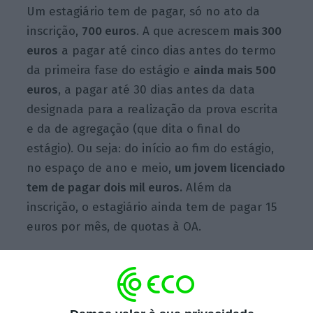
Um estagiário tem de pagar, só no ato da
inscrição,
700 euros
. A que acrescem
mais 300
euros
a pagar até cinco dias antes do termo
da primeira fase do estágio e
ainda mais 500
euros
, a pagar até 30 dias antes da data
designada para a realização da prova escrita
e da de agregação (que dita o final do
estágio). Ou seja: do início ao fim do estágio,
no espaço de ano e meio,
um jovem licenciado
tem de pagar dois mil euros.
Além da
inscrição, o estagiário ainda tem de pagar 15
euros por mês, de quotas à OA.
Exemplo disso é
Beatriz que, sem receber
ordenado, já gastou com o estágio 800 euros –
entre inscrição e seguros – e tem uma