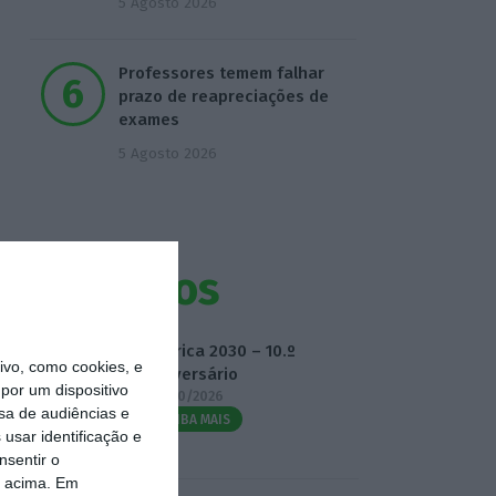
5 Agosto 2026
Professores temem falhar
prazo de reapreciações de
exames
5 Agosto 2026
Eventos
Fábrica 2030 – 10.º
vo, como cookies, e
Aniversário
por um dispositivo
14/10/2026
sa de audiências e
SAIBA MAIS
usar identificação e
nsentir o
o acima. Em