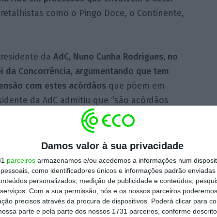
retalhistas como o Pingo Doce, o Continente,
.
presidente da
AdC, Nuno Cunha Rodrigues, no
ei da Concorrência, argumentando que tem
eensão com estes acórdãos
que põem em
esidente da AdC admitiu que “são acórdãos
 porque estão em causa buscas que a
 emitido pelo Ministério Público,
apreciar “tudo isto”.
Damos valor à sua privacidade
31
parceiros
armazenamos e/ou acedemos a informações num dispositi
essoais, como identificadores únicos e informações padrão enviadas 
conteúdos personalizados, medição de publicidade e conteúdos, pesqui
serviços.
Com a sua permissão, nós e os nossos parceiros poderemos 
ção precisos através da procura de dispositivos. Poderá clicar para co
ossa parte e pela parte dos nossos 1731 parceiros, conforme descrit