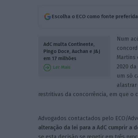
Escolha o ECO como fonte preferid
Num acó
AdC multa Continente,
concord
Pingo Doce, Auchan e J&J
Martins
em 17 milhões
2020 da
Ler Mais
um só c
alastrar
restritivas da concorrência, em que o
Advogados contactados pelo ECO/Adv
alteração da lei para a AdC cumprir a 
se esta decisão se repetir em três pro