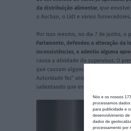
da distribuição alimentar,
que envolve 
o Auchan, o Lidl e vários fornecedores
Por isso mesmo, no dia 7 de junho, o 
Parlamento, defendeu a alteração da l
inconsistências, e admitiu alguma apr
causa a atividade do supervisor. O pr
que causam alguma apreensão na AdC,
Autoridade fez” através de um mandado
salientando que este organismo está a 
Nós e os nossos 17
processamos dados p
para publicidade e 
desenvolvimento de 
dados de geolocaliza
processamento por n