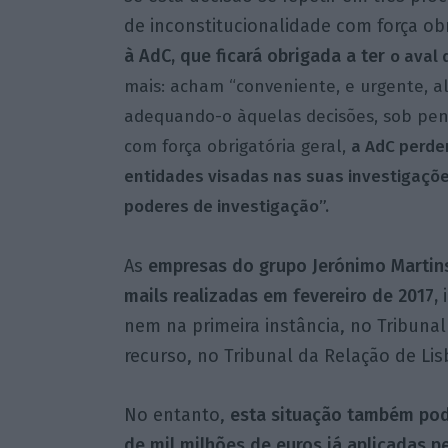
de inconstitucionalidade com força obr
à AdC, que ficará obrigada a ter
o aval 
mais: acham “conveniente, e urgente, al
adequando-o àquelas decisões, sob pena
com força obrigatória geral,
a AdC perde
entidades visadas nas suas investigaçõe
poderes de investigação”.
As
empresas do grupo Jerónimo Martin
mails realizadas em fevereiro de 2017,
i
nem na primeira instância, no Tribuna
recurso, no Tribunal da Relação de Lis
No entanto,
esta situação também pode
de mil milhões de euros já aplicadas 