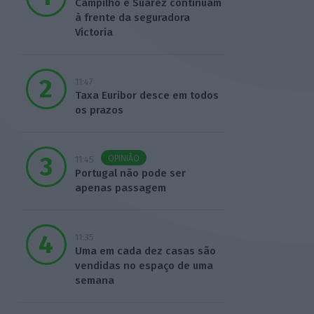
Campilho e Suárez continuam
à frente da seguradora
Victoria
11:47
Taxa Euribor desce em todos
os prazos
OPINIÃO
11:45
Portugal não pode ser
apenas passagem
11:35
Uma em cada dez casas são
vendidas no espaço de uma
semana