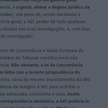
onalidade com força obrigatória geral.
iente, e
urgente, alterar o Regime Jurídico da
cisõe
s, sob pena de, sendo declarada a
tória geral, a AdC perder de todo qualquer
 visadas nas suas investigações, e, com isso,
de investigação”.
ento de Concorrência e União Europeia da
órdãos do Tribunal constitucional não
ência.
Não obstante, a lei da Concorrência
em linha com a recente jurisprudência do
artins, sócia do mesmo departamento da SRS
rência dá margem à AdC para solicitar o
seja adequada, consoante o caso.
Assim,
correspondência eletrónica, a AdC poderia (e