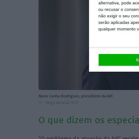
alternativa, pode ac
ou recusar o consen
não exigir o seu co
serão aplicadas apen
qualquer momento vol
M
Nuno Cunha Rodrigues, presidente da AdC
Hugo Amaral/ECO
O que dizem os especia
“O problema da atuação da AdC reside