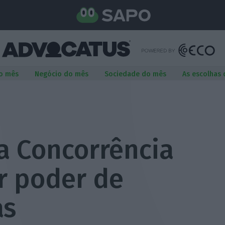
o mês
Negócio do mês
Sociedade do mês
As escolhas
a Concorrência
r poder de
as