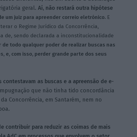
igatória geral.
Aí, não restará outra hipótese
de um juiz para apreender correio eletrónico.
E
terar o Regime Jurídico da Concorrência,
 de, sendo declarada a inconstitucionalidade
r de todo qualquer poder de realizar buscas nas
s, e, com isso, perder grande parte dos seus
s contestavam as buscas e a apreensão de e-
mpugnação que não tinha tido concordância
l da Concorrência, em Santarém, nem no
boa.
 contribuir para reduzir as coimas de mais
pela AdC em processos que envolvem o setor