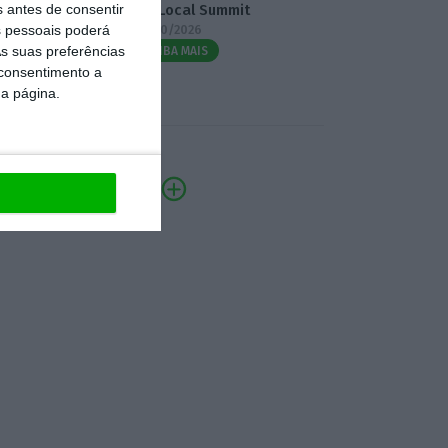
s antes de consentir
3.º Local Summit
 pessoais poderá
07/10/2026
s suas preferências
SAIBA MAIS
 consentimento a
da página.