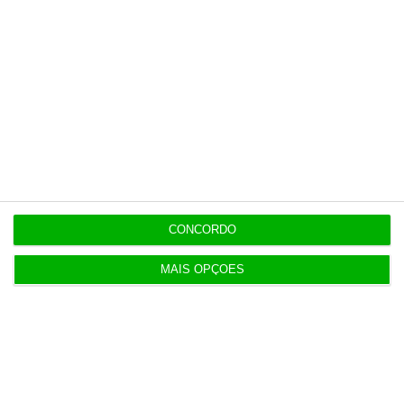
Populares
Tensões entre Espanha e Marrocos vão além da
crise em Ceuta
4 Agosto 2026
Procuradoria Europeia pede documentos sobre
CONCORDO
obras da PJ
3 Agosto 2026
MAIS OPÇÕES
Japão deve reforçar exército com urgência
4 Agosto 2026