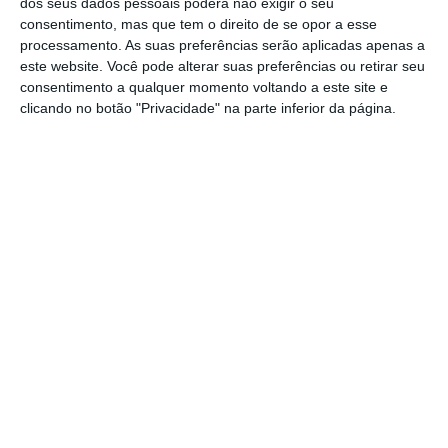
março de 2022
– na sequência da invasão
dos seus dados pessoais poderá não exigir o seu
consentimento, mas que tem o direito de se opor a esse
lançada pelas forças armadas russas da
processamento. As suas preferências serão aplicadas apenas a
Ucrânia.
este website. Você pode alterar suas preferências ou retirar seu
consentimento a qualquer momento voltando a este site e
clicando no botão "Privacidade" na parte inferior da página.
No Conselho de Ministro desta quinta-feira,
o
Governo também aprovou uma “resolução que
prorroga, por um período de seis meses, a
validade dos títulos de proteção temporária
concedidos a pessoas deslocadas da Ucrânia”
,
de acordo com o comunicado.
https://eco.sapo.pt/2023/09/28/ue-prolonga-protecao-de-refugiados-ucranianos-ate-marco-de-2025/
Copiar