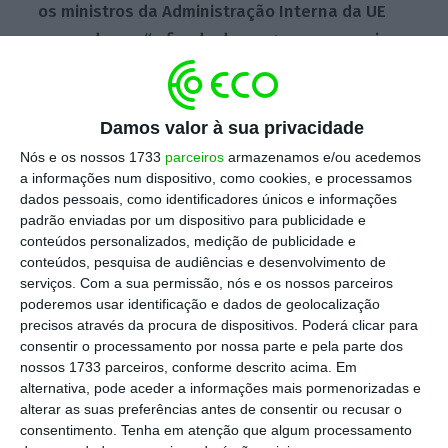
os ministros da Administração Interna da UE
concordaram “a fim de dar segurança a mais
de quatro milhões de refugiados ucranianos”
que vivem no bloco dos 27 Estados-membros,
em
prorrogar “a proteção temporária para as
Damos valor à sua privacidade
pessoas
que fogem da guerra de agressão da
Nós e os nossos 1733
parceiros
armazenamos e/ou acedemos
Rússia contra a Ucrânia de 4 de março de
a informações num dispositivo, como cookies, e processamos
dados pessoais, como identificadores únicos e informações
2024 para 4 de março de 2025″.
padrão enviadas por um dispositivo para publicidade e
conteúdos personalizados, medição de publicidade e
conteúdos, pesquisa de audiências e desenvolvimento de
O sistema em vigor confere uma proteção
serviços.
Com a sua permissão, nós e os nossos parceiros
poderemos usar identificação e dados de geolocalização
imediata e coletiva (ou seja, sem necessidade
precisos através da procura de dispositivos. Poderá clicar para
de examinar pedidos individuais) às pessoas
consentir o processamento por nossa parte e pela parte dos
deslocadas que não estão em condições de
nossos 1733 parceiros, conforme descrito acima. Em
alternativa, pode aceder a informações mais pormenorizadas e
regressar ao seu país de origem.
O mecanismo
alterar as suas preferências antes de consentir ou recusar o
de proteção temporária foi ativado em 4 de
consentimento.
Tenha em atenção que algum processamento