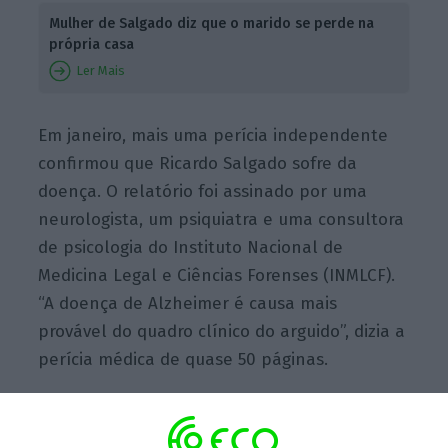
Mulher de Salgado diz que o marido se perde na
própria casa
Ler Mais
Em janeiro, mais uma perícia independente
confirmou que Ricardo Salgado sofre da
doença. O relatório foi assinado por uma
neurologista, um psiquiatra e uma consultora
de psicologia do Instituto Nacional de
Medicina Legal e Ciências Forenses (INMLCF).
“A doença de Alzheimer é causa mais
provável do quadro clínico do arguido”, dizia a
perícia médica de quase 50 páginas.
O relatório concluiu que, “relativamente ao