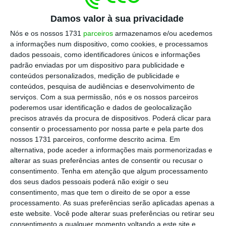
processo judicial, em conclusão, apesar dos
Damos valor à sua privacidade
défices cognitivos referidos, o arguido
Nós e os nossos 1731
parceiros
armazenamos e/ou acedemos
mantém uma boa capacidade de interação
a informações num dispositivo, como cookies, e processamos
pessoal, compreensão e expressão verbal,
dados pessoais, como identificadores únicos e informações
raciocínio e um estado emocional que, no
padrão enviadas por um dispositivo para publicidade e
conteúdos personalizados, medição de publicidade e
nosso entender,
não impedem que seja
conteúdos, pesquisa de audiências e desenvolvimento de
submetido a um interrogatório judicial na
serviços.
Com a sua permissão, nós e os nossos parceiros
qualidade de arguido”
. Mas ressalvou que,
poderemos usar identificação e dados de geolocalização
precisos através da procura de dispositivos. Poderá clicar para
atendendo ao facto de Salgado apresentar
consentir o processamento por nossa parte e pela parte dos
défices de memória, “não é possível garantir
nossos 1731 parceiros, conforme descrito acima. Em
o rigor dos conteúdos evocados”. Assim sendo,
alternativa, pode aceder a informações mais pormenorizadas e
alterar as suas preferências antes de consentir ou recusar o
ficou marcado
o dia 9 de fevereiro para que o
consentimento.
Tenha em atenção que algum processamento
ex-banqueiro fosse a julgamento.
dos seus dados pessoais poderá não exigir o seu
consentimento, mas que tem o direito de se opor a esse
processamento. As suas preferências serão aplicadas apenas a
O regresso ocorre dois anos e um dia depois
este website. Você pode alterar suas preferências ou retirar seu
de Ricardo Salgado ter estado presente num
consentimento a qualquer momento voltando a este site e