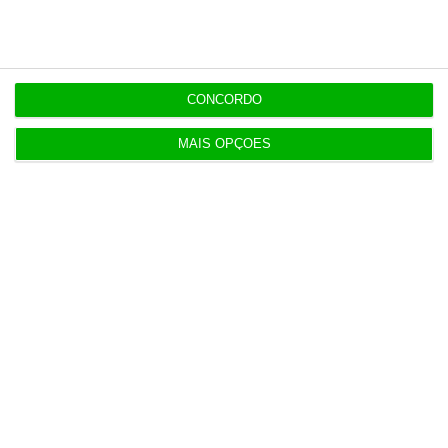
Últimas
CONCORDO
18:24
Governo demarca-se da polémica sobre os
subsídios da RTP
MAIS OPÇÕES
17:54
Alemanha pesa 15 vezes mais no PIB europeu que
Portugal
17:15
Ponte 25 de Abril “não é gratuita” por causa da
manutenção
16:54