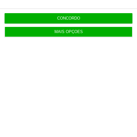
CONCORDO
MAIS OPÇÕES
Populares
Francesa Barrière “vai mudar muito” casino da
Póvoa e está a avaliar jogo online
2 Agosto 2026
AstraZeneca negoceia megafusão com BMS
3 Agosto 2026
Rock ‘n’ Law volta a 1 de outubro
3 Agosto 2026