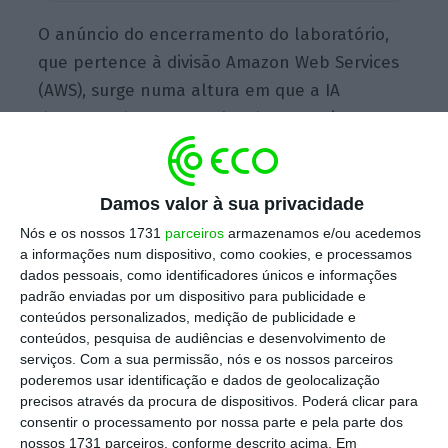
O anúncio do encerramento do laboratório,
que pertence à divisão Amazon Web Services
(AWS), surge numa altura em que a IA
desempenha um papel cada vez mais
importante na rivalidade entre a China e os
Estados Unidos da América.
Damos valor à sua privacidade
Nós e os nossos 1731
parceiros
armazenamos e/ou acedemos
O
encerramento é “devido ao ajuste
a informações num dispositivo, como cookies, e processamos
estratégico entre a China e os Estados
dados pessoais, como identificadores únicos e informações
padrão enviadas por um dispositivo para publicidade e
Unidos”
, referiu um dos cientistas do
conteúdos personalizados, medição de publicidade e
laboratório, citado pela
AFP
.
conteúdos, pesquisa de audiências e desenvolvimento de
serviços.
Com a sua permissão, nós e os nossos parceiros
poderemos usar identificação e dados de geolocalização
Na semana passada, a AWS já tinha
precisos através da procura de dispositivos. Poderá clicar para
anunciado a redução dos postos de trabalho
consentir o processamento por nossa parte e pela parte dos
em todas as suas operações, com alguns
nossos 1731 parceiros, conforme descrito acima. Em