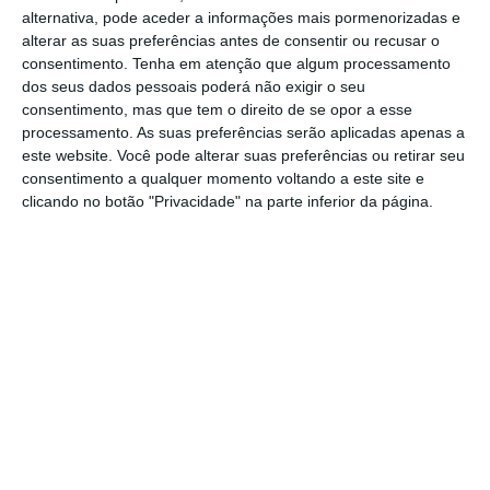
alternativa, pode aceder a informações mais pormenorizadas e
meios de comunicação social a referirem que
alterar as suas preferências antes de consentir ou recusar o
centenas de empregos foram afetados.
consentimento.
Tenha em atenção que algum processamento
dos seus dados pessoais poderá não exigir o seu
consentimento, mas que tem o direito de se opor a esse
Contactada pela agência francesa, a Amazon
processamento. As suas preferências serão aplicadas apenas a
não confirmou diretamente o encerramento
este website. Você pode alterar suas preferências ou retirar seu
do laboratório de Xangai. “Tomámos a difícil
consentimento a qualquer momento voltando a este site e
clicando no botão "Privacidade" na parte inferior da página.
decisão de eliminar certas posições em
equipas específicas da AWS”, afirmou o porta-
voz Brad Glasser. “
Estas decisões são
necessárias à medida que continuamos a
investir, contratar e otimizar os nossos
recursos para trazer inovação aos nossos
clientes
“, acrescentou o responsável.
De acordo com a página
online
do laboratório,
agora indisponível, uma das suas missões era