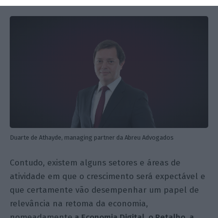
Duarte de Athayde, managing partner da Abreu Advogados
Contudo, existem alguns setores e áreas de
atividade em que o crescimento será expectável e
que certamente vão desempenhar um papel de
relevância na retoma da economia,
nomeadamente
a Economia Digital, o Retalho, a