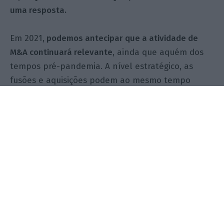
uma resposta.
Em 2021,
podemos antecipar que a atividade de
M&A continuará relevante
, ainda que aquém dos
tempos pré-pandemia. A nível estratégico, as
fusões e aquisições podem ao mesmo tempo
permitir um rápido reposicionamento, com vista
ao crescimento, ou permitir desacelerar
investimento em empresas que pretendam focar-
se no seu
core business.
"É vital que o país invista no talento, na
educação, reforce o apoio à tecnologia, à
inovação e ao desenvolvimento de um
enquadramento tributário favorável ao
investimento.”