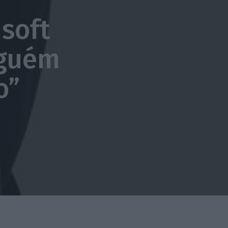
 soft
nguém
o”