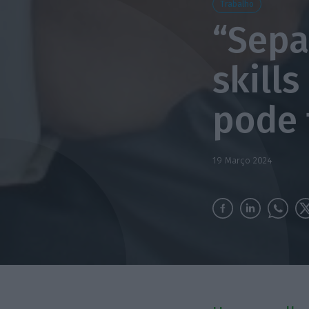
Trabalho
“Sepa
skill
pode 
19 Março 2024