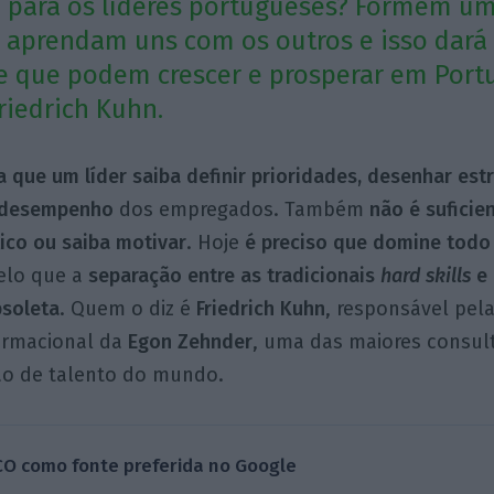
 para os líderes portugueses? Formem u
aprendam uns com os outros e isso dará
e que podem crescer e prosperar em Portu
iedrich Kuhn.
a que um líder saiba definir prioridades, desenhar est
o desempenho
dos empregados. Também
não é suficie
ico ou saiba
motivar
. Hoje
é preciso que domine todo
pelo que a
separação entre as tradicionais
hard skills
e 
bsoleta
. Quem o diz é
Friedrich Kuhn
, responsável pel
formacional da
Egon Zehnder
, uma das maiores consul
tão de talento do mundo.
CO como fonte preferida no Google