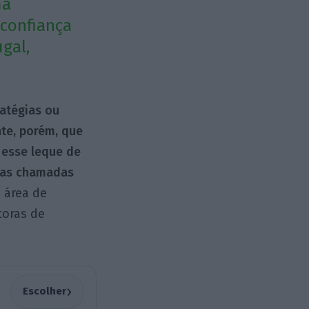
ma
 confiança
gal,
ratégias ou
nte, porém, que
 esse leque de
as chamadas
a área de
toras de
›
Escolher