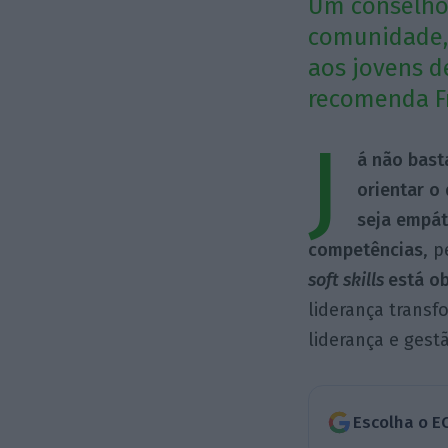
Um conselho
comunidade, 
aos jovens d
recomenda Fr
J
á não bast
orientar 
seja empát
competências
, 
soft skills
está o
liderança trans
liderança e ges
Escolha o E