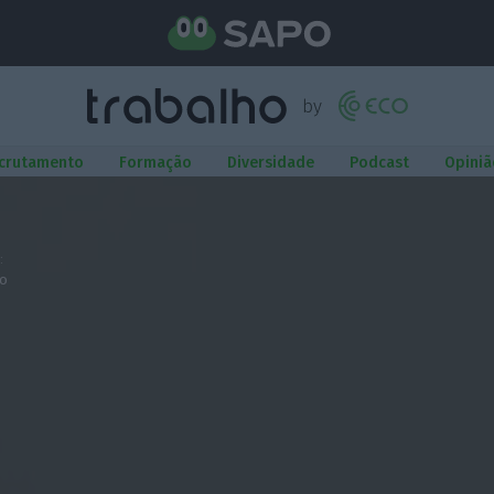
crutamento
Formação
Diversidade
Podcast
Opiniã
:
io