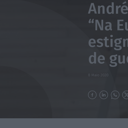
André
“Na E
estig
de gu
8 Maio 2020