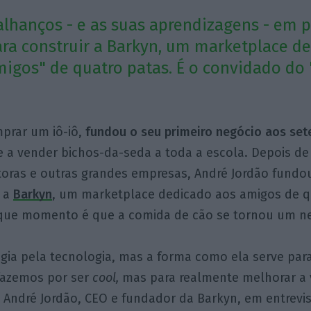
alhanços - e as suas aprendizagens - em p
ara construir a Barkyn, um marketplace d
igos" de quatro patas. É o convidado do 
prar um iô-iô,
fundou o seu primeiro negócio aos set
 e a vender bichos-da-seda a toda a escola. Depois de
toras e outras grandes empresas, André Jordão fundo
, a
Barkyn
, um marketplace dedicado aos amigos de q
e que momento é que a comida de cão se tornou um n
gia pela tecnologia, mas a forma como ela serve par
 fazemos por ser
cool,
mas para realmente melhorar a 
ca André Jordão, CEO e fundador da Barkyn, em entrevis