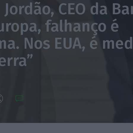
 Jordão, CEO da Ba
uropa, falhanço é
ma. Nos EUA, é me
erra”