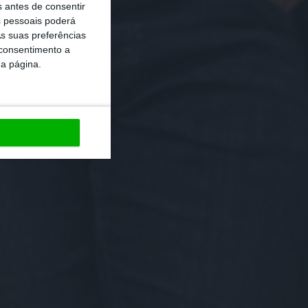
s antes de consentir
 pessoais poderá
s suas preferências
 consentimento a
da página.