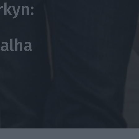
rkyn:
dalha