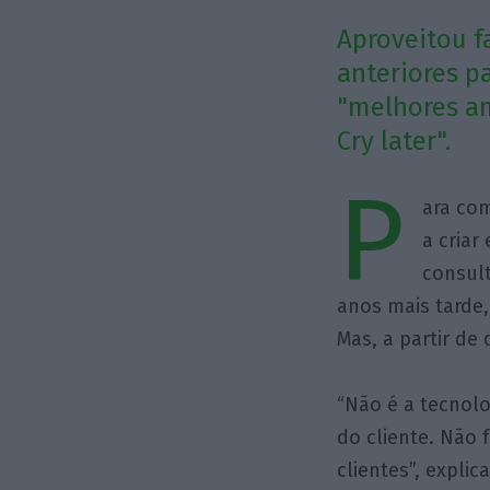
Aproveitou f
anteriores p
"melhores am
Cry later".
P
ara com
a criar
consul
anos mais tarde
Mas, a partir d
“Não é a tecnolo
do cliente. Não
clientes”, expli