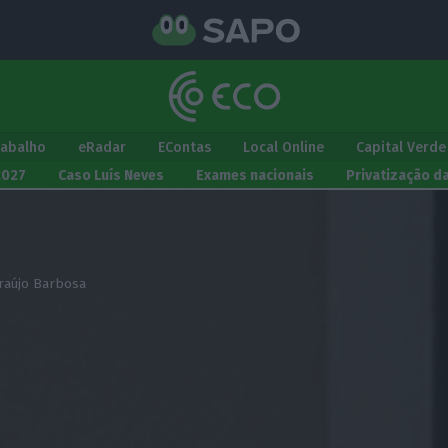
rabalho
eRadar
EContas
Local Online
Capital Verde
2027
Caso Luís Neves
Exames nacionais
Privatização d
raújo Barbosa