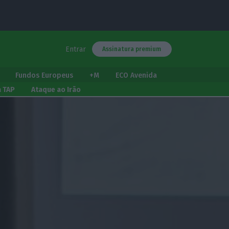
Entrar
Assinatura premium
Fundos Europeus
+M
ECO Avenida
a TAP
Ataque ao Irão