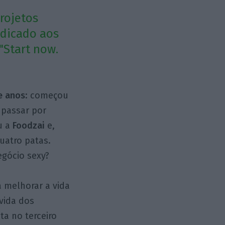
rojetos
edicado aos
"Start now.
e anos
: começou
 passar por
u a
Foodzai
e,
uatro patas.
egócio sexy?
a melhorar a vida
vida dos
ta no terceiro