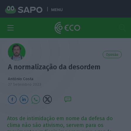
MENU
Opinião
A normalização da desordem
António Costa
27 Setembro 2023
Atos de intimidação em nome da defesa do
clima não são ativismo, servem para os