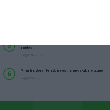
Eclipse solar deve reduzir produção solar na
Ibéria
6 Agosto 2026
Defined.ai mexe na liderança executiva com duas
saídas
7 Agosto 2026
Ministra garante água segura após ciberataque
7 Agosto 2026