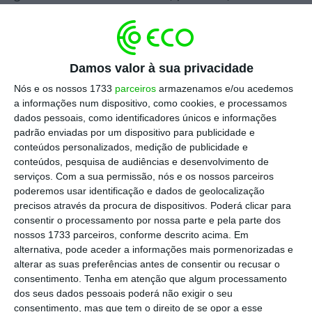
discurso radical e que mistura ideologia,
ignorância e populismo barato. Minutos depois
daquela ação violenta na conferência da CNN
Damos valor à sua privacidade
Portugal — foi disso que se tratou, um ato de
Nós e os nossos 1733
parceiros
armazenamos e/ou acedemos
intimidação especialmente grave do ponto de
a informações num dispositivo, como cookies, e processamos
vista judicial por se tratar de um representante
dados pessoais, como identificadores únicos e informações
do Estado, um crime público –, saiu um
padrão enviadas por um dispositivo para publicidade e
conteúdos personalizados, medição de publicidade e
comunicado a justificar o que se passara. E diz
conteúdos, pesquisa de audiências e desenvolvimento de
tudo: Vão promover novas ações violentas “pelo
serviços.
Com a sua permissão, nós e os nossos parceiros
fim ao fóssil a partir de 13 de novembro, com
poderemos usar identificação e dados de geolocalização
precisos através da procura de dispositivos. Poderá clicar para
ocupações nas escolas e ‘perturbação do normal
consentir o processamento por nossa parte e pela parte dos
funcionamento das instituições’”.
nossos 1733 parceiros, conforme descrito acima. Em
alternativa, pode aceder a informações mais pormenorizadas e
alterar as suas preferências antes de consentir ou recusar o
O que esteve aqui em causa foi um ato de
consentimento.
Tenha em atenção que algum processamento
vandalismo, e isto não é ativismo. Greta Thunberg
dos seus dados pessoais poderá não exigir o seu
é ativista, contribuiu para pôr a urgência climática
consentimento, mas que tem o direito de se opor a esse