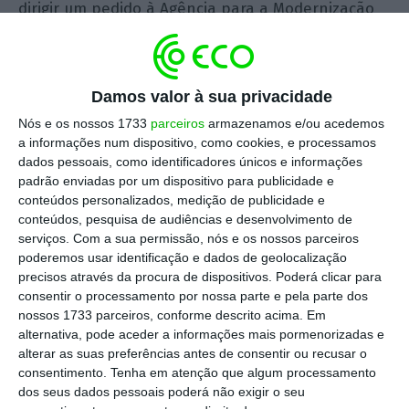
dirigir um pedido à Agência para a Modernização
Administrativa de certificação de deferimento
tácito. Este documento atesta (e vincula a
administração pública) que foram obtidos todos
Damos valor à sua privacidade
os atos necessários, não podendo,
Nós e os nossos 1733
parceiros
armazenamos e/ou acedemos
designadamente, serem aplicadas coimas por
a informações num dispositivo, como cookies, e processamos
ausência da licença ou autorização legalmente
dados pessoais, como identificadores únicos e informações
padrão enviadas por um dispositivo para publicidade e
exigida. Pretendeu-se, assim, conferir maior
conteúdos personalizados, medição de publicidade e
confiança e segurança jurídica aos licenciamentos
conteúdos, pesquisa de audiências e desenvolvimento de
deferidos tacitamente pela Administração.
serviços.
Com a sua permissão, nós e os nossos parceiros
poderemos usar identificação e dados de geolocalização
precisos através da procura de dispositivos. Poderá clicar para
Uma vez apresentado o requerimento na
consentir o processamento por nossa parte e pela parte dos
plataforma, automaticamente, é enviado um e-
nossos 1733 parceiros, conforme descrito acima. Em
alternativa, pode aceder a informações mais pormenorizadas e
mail à entidade responsável com cópia do pedido.
alterar as suas preferências antes de consentir ou recusar o
Caso não seja demonstrado, no prazo de três dias
consentimento.
Tenha em atenção que algum processamento
úteis, que foi emitido um ato expresso antes da
dos seus dados pessoais poderá não exigir o seu