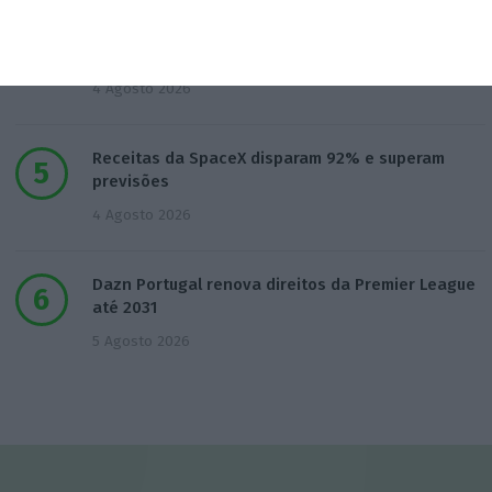
Mau tempo: Pagamento por isenção das
portagens virá do OE
4 Agosto 2026
Receitas da SpaceX disparam 92% e superam
previsões
4 Agosto 2026
Dazn Portugal renova direitos da Premier League
até 2031
5 Agosto 2026