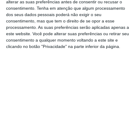
alterar as suas preferências antes de consentir ou recusar o
aniquilação real.
consentimento.
Tenha em atenção que algum processamento
dos seus dados pessoais poderá não exigir o seu
consentimento, mas que tem o direito de se opor a esse
A democracia portuguesa está cansada. A
processamento. As suas preferências serão aplicadas apenas a
democracia portuguesa vive num círculo vicioso de
este website. Você pode alterar suas preferências ou retirar seu
consentimento a qualquer momento voltando a este site e
alternância sem alternativa. A democracia
clicando no botão "Privacidade" na parte inferior da página.
portuguesa oscila entre a “mexicanização” e as
novas soluções pós-ideológicas. Os portugueses
não apreciam a mudança, não sofreram as
grandes mudanças do século. Os portugueses
anseiam pela ordem, pela segurança, pela
certeza de uma vida estável até ao fim do mês. Os
portugueses sonham com a estabilidade e a
dignidade no tempo da reforma. A pensar na
classe média, o país não consegue deixar de ser
uma “coutada dos interesses”, em que um núcleo
duro de democratas certificados distribui as