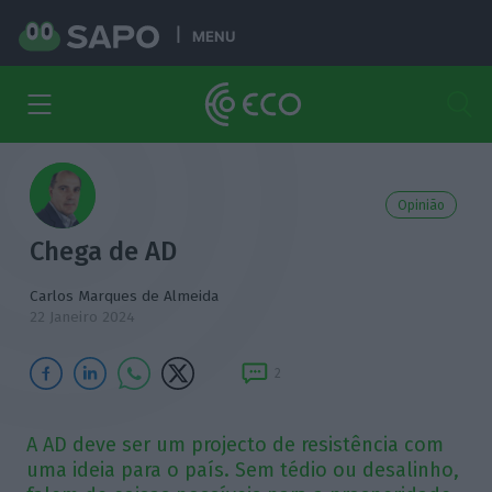
MENU
Opinião
Chega de AD
Carlos Marques de Almeida
22 Janeiro 2024
2
A AD deve ser um projecto de resistência com
uma ideia para o país. Sem tédio ou desalinho,