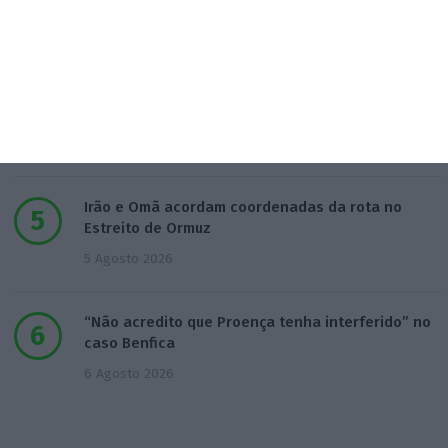
4 Agosto 2026
Gás. Corte “excessivo” no investimento pode
subir custos
5 Agosto 2026
Irão e Omã acordam coordenadas da rota no
Estreito de Ormuz
5 Agosto 2026
“Não acredito que Proença tenha interferido” no
caso Benfica
6 Agosto 2026