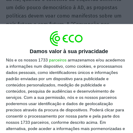
um ódio pouco democrático à AD, as propostas
políticas devem voar como manifestos sobre um
país futuro e com futuro. A “Convenção por
Portugal” falha na definição de uma identidade
política adequada ao “processo revolucionário em
curso”. E revolucionário porque a democracia
Damos valor à sua privacidade
portuguesa está a entrar numa zona de
Nós e os nossos 1733
parceiros
armazenamos e/ou acedemos
“indeterminação radical” em que o resultado final
a informações num dispositivo, como cookies, e processamos
dados pessoais, como identificadores únicos e informações
do processo político e das eleições pode ser uma
padrão enviadas por um dispositivo para publicidade e
“aventura incontrolável”. A “Convenção por
conteúdos personalizados, medição de publicidade e
Portugal” mais parece uma cerimónia de
conteúdos, pesquisa de audiências e desenvolvimento de
serviços.
Com a sua permissão, nós e os nossos parceiros
“deliberação sobre o supérfluo” enquanto o país
poderemos usar identificação e dados de geolocalização
acelera para a ingovernabilidade. O passado é um
precisos através da procura de dispositivos. Poderá clicar para
país distante, uma estátua no lobby para
consentir o processamento por nossa parte e pela parte dos
nossos 1733 parceiros, conforme descrito acima. Em
inspiração, nunca o mérito capital para resolver o
alternativa, pode aceder a informações mais pormenorizadas e
ressurgimento da política em modo de