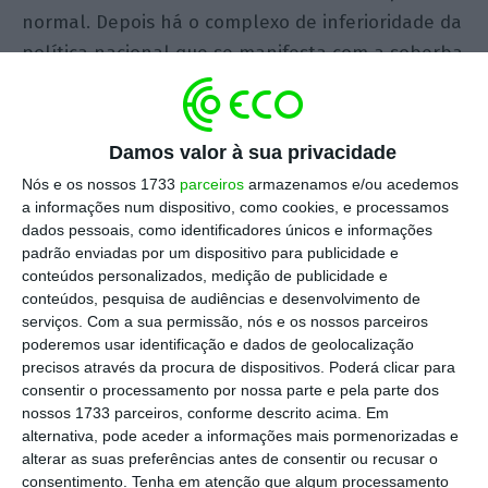
normal. Depois há o complexo de inferioridade da
política nacional que se manifesta com a soberba
política de uma grande capital da Europa.
Em plena campanha, Portugal tem a solução para
Damos valor à sua privacidade
todos os problemas da Europa sem fazer a mais
Nós e os nossos 1733
parceiros
armazenamos e/ou acedemos
pequena ideia dos problemas da Europa. E a
a informações num dispositivo, como cookies, e processamos
dados pessoais, como identificadores únicos e informações
solução para os problemas da Europa são sempre
padrão enviadas por um dispositivo para publicidade e
receitas a regra e esquadro retiradas da vulgata
conteúdos personalizados, medição de publicidade e
em circulação pelos meandros mais pobres da
conteúdos, pesquisa de audiências e desenvolvimento de
serviços.
Com a sua permissão, nós e os nossos parceiros
política nacional disfarçada de grande senhora
poderemos usar identificação e dados de geolocalização
europeia. Surge desde logo o argumento gasto
precisos através da procura de dispositivos. Poderá clicar para
até à medula de que os “portugueses não se
consentir o processamento por nossa parte e pela parte dos
nossos 1733 parceiros, conforme descrito acima. Em
interessam pela política europeia”, mas surge
alternativa, pode aceder a informações mais pormenorizadas e
logo o mais clássico dos argumentos europeus
alterar as suas preferências antes de consentir ou recusar o
que faz ressuscitar o interesse nacional – o fluxo
consentimento.
Tenha em atenção que algum processamento