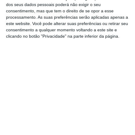
dos seus dados pessoais poderá não exigir o seu
de fundos que mantém o desenvolvimento
consentimento, mas que tem o direito de se opor a esse
nacional. A relação de Portugal com a Europa é
processamento. As suas preferências serão aplicadas apenas a
sobretudo uma questão de gestão de caixa. São os
este website. Você pode alterar suas preferências ou retirar seu
consentimento a qualquer momento voltando a este site e
custos da periferia atlântica que a Europa
clicando no botão "Privacidade" na parte inferior da página.
conhece e reconhece com assinaturas em cheque
ao portador. E a maravilha fatal de um português
como Presidente do Conselho Europeu.
Não imagino Meloni em Castelo Branco no festival
da cereja. Não vejo Orbán no centro de integração
do Fundão. Não encontro Le Pen numa traineira
da Ria Formosa. Mas o Chega afirma que existem
partidos portugueses a receber financiamento de
George Soros. O discurso sobre a Europa em
Portugal está dominado por velhos paradigmas
que não correspondem à realidade. A AD com o