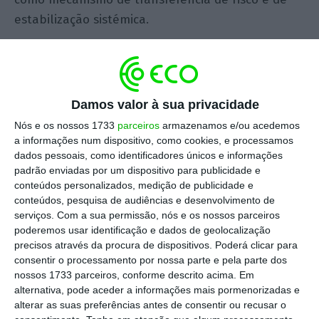
estabilização sistémica.
Análise de riscos de catástrofes
naturais
Damos valor à sua privacidade
Um dos elementos relevantes do processo é o
Nós e os nossos 1733
parceiros
armazenamos e/ou acedemos
desenvolvimento e a integração de plataformas
a informações num dispositivo, como cookies, e processamos
de dados como o R
isk
Data Hub e o Catastrophe
dados pessoais, como identificadores únicos e informações
padrão enviadas por um dispositivo para publicidade e
Data Hub,
com introdução de um
mecanismo
conteúdos personalizados, medição de publicidade e
identificador único de evento (Unique Event
conteúdos, pesquisa de audiências e desenvolvimento de
Identifier – UID)
. Tais ferramentas permitem a
serviços.
Com a sua permissão, nós e os nossos parceiros
poderemos usar identificação e dados de geolocalização
recolha estruturada, comparável e sistemática de
precisos através da procura de dispositivos. Poderá clicar para
dados sobre perdas associadas a catástrofes
consentir o processamento por nossa parte e pela parte dos
naturais, superando as limitações históricas do
nossos 1733 parceiros, conforme descrito acima. Em
alternativa, pode aceder a informações mais pormenorizadas e
setor relacionadas com a fragmentação da
alterar as suas preferências antes de consentir ou recusar o
informação.