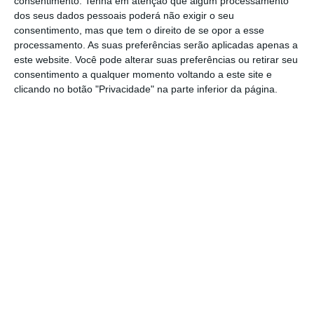
consentimento.
Tenha em atenção que algum processamento
dos seus dados pessoais poderá não exigir o seu
consentimento, mas que tem o direito de se opor a esse
A possibilidade de agregar dados de sinistros por
processamento. As suas preferências serão aplicadas apenas a
evento, com granularidade e consistência
este website. Você pode alterar suas preferências ou retirar seu
metodológica, representa um avanço considerável
consentimento a qualquer momento voltando a este site e
clicando no botão "Privacidade" na parte inferior da página.
na avaliação do risco, do ponto de vista
prudencial e macroeconómico. As perdas
seguradas podem ser tratadas como informação
estratégica,
permitindo análises rigorosas sobre
exposição, severidade e impacto sistémico.
Este desenvolvimento
tem implicações diretas na
calibração dos requisitos de capital das
seguradoras,
no âmbito do regime central do
setor, na avaliação da exposição a eventos
extremos e na integração do risco climático no
sistema financeiro europeu. Ao mesmo tempo,