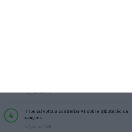
Natixis quer atingir mil trabalhadores em Lisboa
em 2028. No Porto ruma a 3.500
3 Agosto 2026
Do IVA à TSU. As (poucas) obrigações fiscais de
agosto
3 Agosto 2026
Sérvulo assessora SCP na compra do Holmes
Place Alvalade
3 Agosto 2026
Tribunal volta a contrariar AT sobre tributação de
cauções
4 Agosto 2026