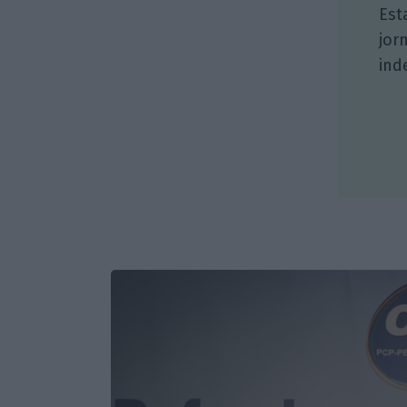
Est
jor
ind