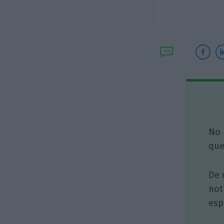
No 
que
De 
not
esp