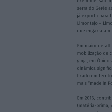
exemplos são in
serra do Gerês 
já exporta para 
Limontejo – Limo
que engarrafam 
Em maior detalh
mobilização de c
ginja, em Óbidos
dinâmica signif
fixado em territ
mais “made in P
Em 2016, contrib
(matéria-prima, v