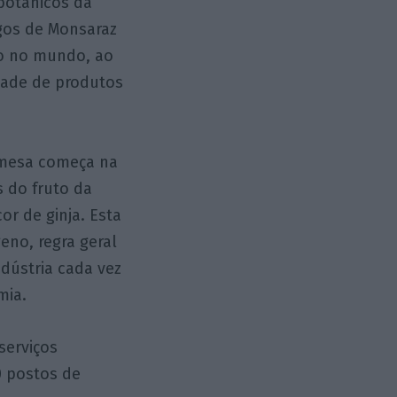
botânicos da
gos de Monsaraz
ico no mundo, ao
idade de produtos
 mesa começa na
s do fruto da
or de ginja. Esta
eno, regra geral
ndústria cada vez
mia.
serviços
40 postos de