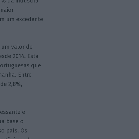
1% da indústria
maior
com um excedente
 um valor de
esde 2014. Esta
 portuguesas que
manha. Entre
 de 2,8%,
ressante e
ua base o
o país. Os