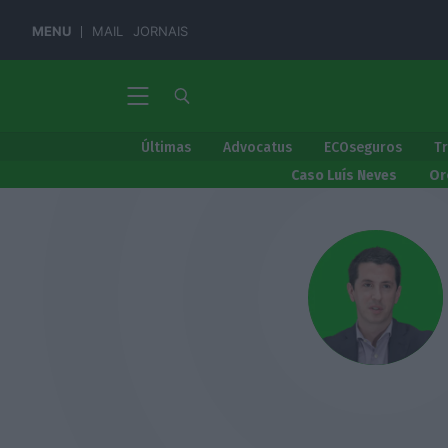
MENU
MAIL
JORNAIS
Últimas
Advocatus
ECOseguros
T
Caso Luís Neves
Or