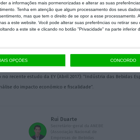
ritórios de baixa densidade. Há assim uma sinergia int
eder a informações mais pormenorizadas e alterar as suas preferência
timento.
Tenha em atenção que algum processamento dos seus dados
sse nacional, entre o crescimento desta indústria e o
nsentimento, mas que tem o direito de se opor a esse processamento. A
ssos territórios.
as a este website. Você pode alterar suas preferências ou retirar seu
tando a este site e clicando no botão "Privacidade" na parte inferior 
 setor aporta à economia nacional é cada vez mais s
res (emprego, bens e serviços, exportações, investime
 na sua localização geográfica e capacidade de impa
AIS OPÇÕES
CONCORDO
no recente estudo da EY (Abril 2017): “Indústria das Bebidas Es
nálise do impacto económico e fiscalidade”.
Rui Duarte
Secretário-geral da ANEBE
(Associação Nacional de
Empresas de Bebidas