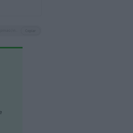
https://eco.sapo.pt/opiniao/industria-de-impacto-local/
Copiar
e