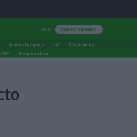
Entrar
Assinatura premium
Fundos Europeus
+M
ECO Avenida
a TAP
Ataque ao Irão
cto