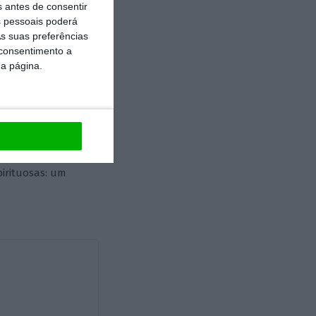
eressante, de
s antes de consentir
 pessoais poderá
 potencial
s suas preferências
 consentimento a
da página.
aliente em todos
nto, etc.) e não
cto direto local.
pirituosas: um