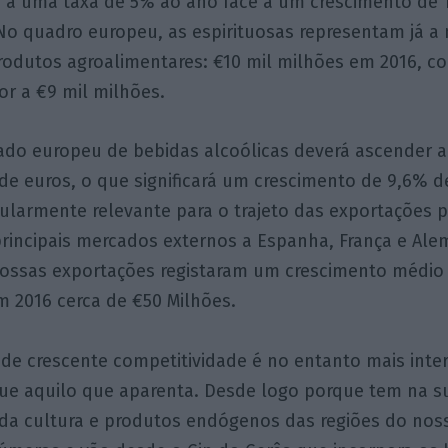
u a uma taxa de 5% ao ano face a um crescimento de 
o quadro europeu, as espirituosas representam já a 
rodutos agroalimentares: €10 mil milhões em 2016, 
or a €9 mil milhões.
ado europeu de bebidas alcoólicas deverá ascender a
de euros, o que significará um crescimento de 9,6% d
cularmente relevante para o trajeto das exportações
rincipais mercados externos a Espanha, França e Ale
 nossas exportações registaram um crescimento médio
em 2016 cerca de €50 Milhões.
de crescente competitividade é no entanto mais inte
ue aquilo que aparenta. Desde logo porque tem na s
da cultura e produtos endógenos das regiões do noss