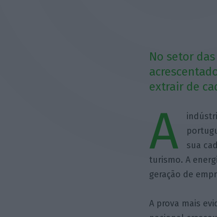
No setor das
acrescentado
extrair de ca
A
indústr
portugu
sua cad
turismo. A energ
geração de empre
A prova mais evi