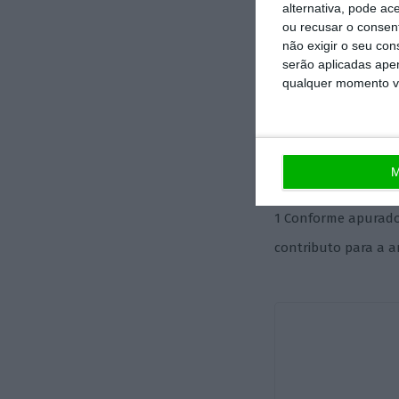
positiva dos ter
alternativa, pode ac
ou recusar o consen
manifesto intere
não exigir o seu co
endógeno dos no
serão aplicadas apen
qualquer momento vol
O valor que este
os seus indicado
menos importante
M
1 Conforme apurado 
contributo para a a