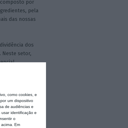
e composto por
ngredientes, pela
nais das nossas
dividência dos
 Neste setor,
encial
 de valor de
ados das nossas
nfundíveis
vo, como cookies, e
por um dispositivo
sa de audiências e
erçados nas
usar identificação e
nsentir o
erenciação
o acima. Em