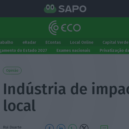
rabalho
eRadar
EContas
Local Online
Capital Verde
çamento do Estado 2027
Exames nacionais
Privatização d
Opinião
Indústria de impa
local
Rui Duarte