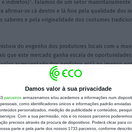
1
 e indiretos)
. Falamos de um setor maioritariament
a afirmar-se cá dentro e lá fora pela qualidade dos i
s saberes e pela originalidade dos costumes tradicio
.
 mistura do engenho dos produtores locais com a mun
ais que este mercado ganha escala de oportunidades.
o valor acrescentado dos produtos está no imenso pot
ir de cada região. É notório desde logo, na proposta
stino turístico, através da valia de produtos destil
Damos valor à sua privacidade
injinha, a aguardente de medronho ou os nossos inco
33
parceiros
armazenamos e/ou acedemos a informações num dispositi
ndissociável da nossa “mesa portuguesa”.
essoais, como identificadores únicos e informações padrão enviadas 
conteúdos personalizados, medição de publicidade e conteúdos, pesqui
inalidade e inovação em produtos profundamente alic
serviços.
Com a sua permissão, nós e os nossos parceiros poderemos 
ção precisos através da procura de dispositivos. Poderá clicar para co
s das nossas regiões torna este setor uma força de dif
ossa parte e pela parte dos nossos 1733 parceiros, conforme descrit