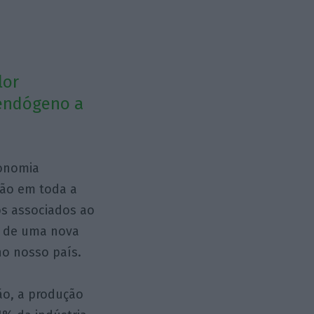
lor
 endógeno a
conomia
ção em toda a
os associados ao
as de uma nova
no nosso país.
ão, a produção