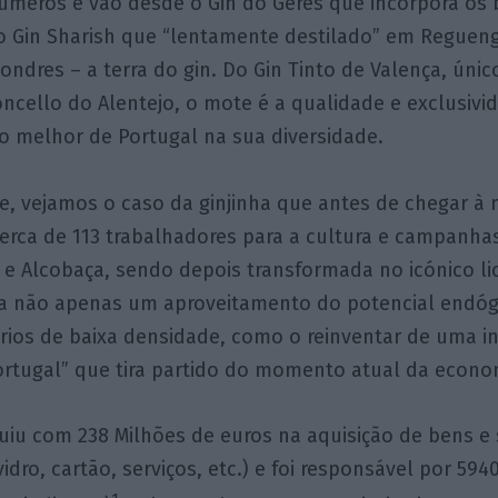
úmeros e vão desde o Gin do Gerês que incorpora os 
ao Gin Sharish que “lentamente destilado” em Reguen
Londres – a terra do gin. Do Gin Tinto de Valença, ún
ncello do Alentejo, o mote é a qualidade e exclusiv
o melhor de Portugal na sua diversidade.
e, vejamos o caso da ginjinha que antes de chegar à
erca de 113 trabalhadores para a cultura e campanha
 e Alcobaça, sendo depois transformada no icónico lic
ica não apenas um aproveitamento do potencial endóg
órios de baixa densidade, como o reinventar de uma i
ortugal” que tira partido do momento atual da econo
uiu com 238 Milhões de euros na aquisição de bens e 
idro, cartão, serviços, etc.) e foi responsável por 59