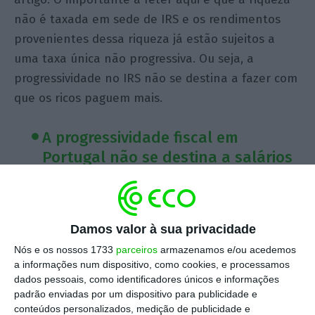
não é taxada em sede de IRS e os rendimentos
provenientes dessa riqueza já estão sujeitos a
uma taxa única não progressiva. Ou seja, a
progressividade no IRS não se destina a fazer com
que os ricos paguem mais.
A progressividade fiscal em
Portugal não se destina a salários
milionários
Sempre que se fala em diminuir a progressividade,
Damos valor à sua privacidade
alguém vem com o exemplo de um qualquer CEO
Nós e os nossos 1733
parceiros
armazenamos e/ou acedemos
a receber um salário milionário que passará a
a informações num dispositivo, como cookies, e processamos
pagar muito menos. Há dias num debate José
dados pessoais, como identificadores únicos e informações
Gusmão mencionou Pedro Soares dos Santos
padrão enviadas por um dispositivo para publicidade e
conteúdos personalizados, medição de publicidade e
(podia ter mencionado Jorge Jesus, que ganha 4