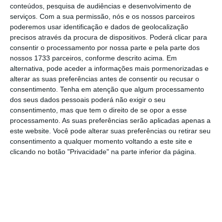
conteúdos, pesquisa de audiências e desenvolvimento de
vezes mais, mas normalmente os bloquistas
serviços.
Com a sua permissão, nós e os nossos parceiros
evitam chatear a malta do futebol). Isto dá duas
poderemos usar identificação e dados de geolocalização
precisos através da procura de dispositivos. Poderá clicar para
impressões erradas: a de que a progressividade é
consentir o processamento por nossa parte e pela parte dos
destinada a esses salários milionários e que esses
nossos 1733 parceiros, conforme descrito acima. Em
salários milionários representam uma parte
alternativa, pode aceder a informações mais pormenorizadas e
alterar as suas preferências antes de consentir ou recusar o
importante das receitas fiscais em sede de IRS.
consentimento.
Tenha em atenção que algum processamento
Ambas estão erradas.
dos seus dados pessoais poderá não exigir o seu
consentimento, mas que tem o direito de se opor a esse
processamento. As suas preferências serão aplicadas apenas a
Primeiro
, a progressividade não pune
este website. Você pode alterar suas preferências ou retirar seu
principalmente salários milionários. Basta
consentimento a qualquer momento voltando a este site e
pensar que o terceiro escalão cuja taxa de
clicando no botão "Privacidade" na parte inferior da página.
IRS é quase o dobro do primeiro escalão
(28,5% versus 14,5%) começa com salários
líquidos inferiores a mil euros. Se
continuarmos a andar para cima nos
escalões, podemos verificar que alguém com