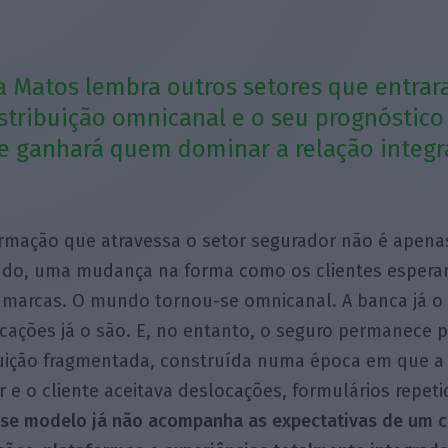
a Matos lembra outros setores que entra
tribuição omnicanal e o seu prognóstico
e ganhará quem dominar a relação integ
rmação que atravessa o setor segurador não é apenas
udo, uma mudança na forma como os clientes esperam
marcas. O mundo tornou-se omnicanal. A banca já o é
icações já o são. E, no entanto, o seguro permanece 
ibuição fragmentada, construída numa época em que a
r e o cliente aceitava deslocações, formulários repeti
se modelo já não acompanha as expectativas de um 