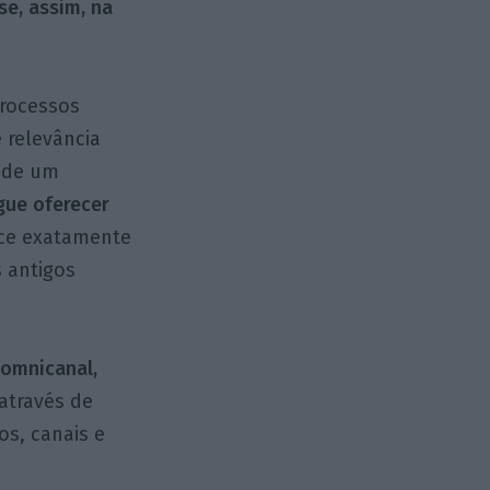
e, assim, na
processos
 relevância
s de um
gue oferecer
ece exatamente
 antigos
omnicanal,
através de
os, canais e