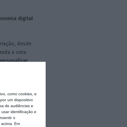
onomia digital
eração, desde
rada a uma
personalizar
a obtêm sinais
vo, como cookies, e
ando estas
por um dispositivo
do seu próprio
sa de audiências e
completa da vida
usar identificação e
nsentir o
elevantes e mais
o acima. Em