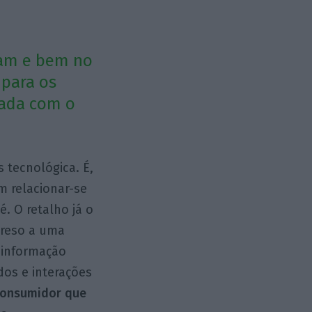
ram e bem no
 para os
rada com o
 tecnológica. É,
 relacionar-se
. O retalho já o
preso a uma
 informação
dos e interações
consumidor que