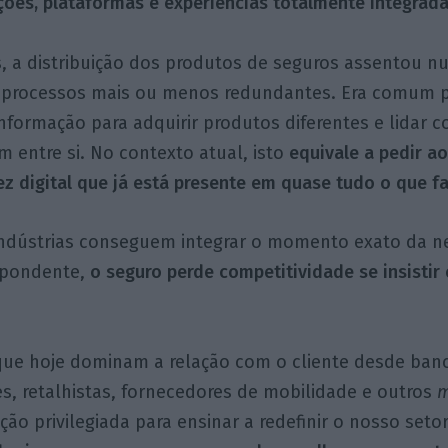
ações, plataformas e experiências totalmente integrada
, a distribuição dos produtos de seguros assentou n
e processos mais ou menos redundantes. Era comum p
formação para adquirir produtos diferentes e lidar 
 entre si. No contexto atual, isto
equivale a pedir ao
ez digital que já está presente em quase tudo o que fa
ndústrias conseguem integrar o momento exato da 
spondente,
o seguro perde competitividade se insisti
que hoje dominam a relação com o cliente desde ban
s, retalhistas, fornecedores de mobilidade e outros
m
ão privilegiada para ensinar a redefinir o nosso seto