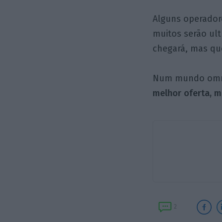
Alguns operadore
muitos serão ul
chegará, mas que
Num mundo omn
melhor oferta, m
2