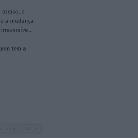
 atraso, e
se a mudança
irreversível.
quem tem a
https://eco.sapo.pt/opiniao/o-cliente-tem-razao-e-e-a-razao/
Copiar