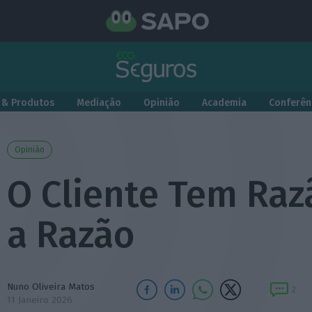
 & Produtos
Mediação
Opinião
Academia
Conferên
Opinião
O Cliente Tem Raz
a Razão
Nuno Oliveira Matos
2
11 Janeiro 2026