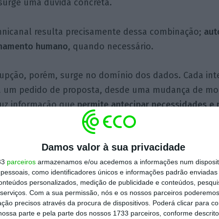
urge uma dúvida concreta.
nicanal resulta precisamente dessa combinação;
aut
lhamento humano
, quando necessário.
srupção, porém, surge no domínio dos dados. Cada int
a um pedido de proposta, desde uma mudança de mo
duz informação que
permite antecipar necessidades e 
Damos valor à sua privacidade
seguros que já acompanham o cliente no seu dia-a-di
33
parceiros
armazenamos e/ou acedemos a informações num dispositi
es tradicionais só vêem tarde e a custo elevado. Qu
essoais, como identificadores únicos e informações padrão enviadas 
gram a distribuição dos produtos de seguros dentro 
conteúdos personalizados, medição de publicidade e conteúdos, pesqui
seguem aceder, de forma legal e direta,
a uma visão 
serviços.
Com a sua permissão, nós e os nossos parceiros poderemos 
ção precisos através da procura de dispositivos. Poderá clicar para co
itindo-lhes articular soluções mais oportunas, mais r
ossa parte e pela parte dos nossos 1733 parceiros, conforme descrit