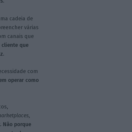
s.
uma cadeia de
reencher várias
com canais que
 cliente que
z.
necessidade com
r em operar como
cos,
arketplaces
,
r.
Não porque