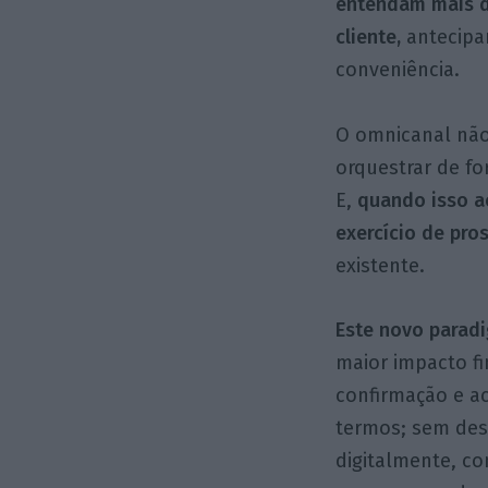
entendam mais 
cliente,
antecipa
conveniência.
O omnicanal não
orquestrar de fo
E,
quando isso a
exercício de pro
existente.
Este novo paradi
maior impacto fi
confirmação e a
termos; sem desl
digitalmente, co