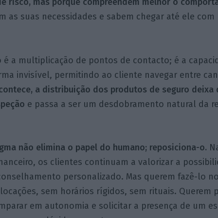
de risco, mas porque compreendem melhor o comport
m as suas necessidades e sabem chegar até ele com 
 é a multiplicação de pontos de contacto; é a capaci
rma invisível, permitindo ao cliente navegar entre can
contece, a distribuição dos produtos de seguro deixa
speção
e passa a ser um desdobramento natural da re
gma não elimina o papel do humano; reposiciona-o.
Na
nanceiro, os clientes continuam a valorizar a possibil
conselhamento personalizado. Mas querem fazê-lo no
ocações, sem horários rígidos, sem rituais. Querem 
mparar em autonomia e solicitar a presença de um es