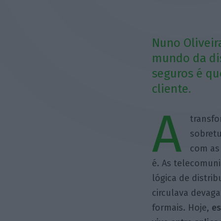
Nuno Oliveir
mundo da dis
seguros é qu
cliente.
A
transfo
sobret
com as 
é. As telecomun
lógica de distr
circulava devaga
formais. Hoje,
es