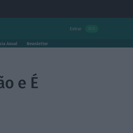
Entrar
ECO
cia Anual
Newsletter
ão e É