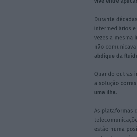
vive entre aplic
Durante décadas
intermediários 
vezes a mesma in
não comunicavam
abdique da fluid
Quando outras i
a solução corre
uma ilha.
As plataformas 
telecomunicaçõe
estão numa posiç