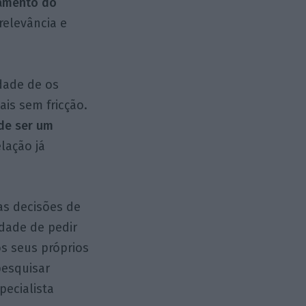
amento do
relevância e
dade de os
ais sem fricção.
 de ser um
lação já
s decisões de
idade de pedir
s seus próprios
pesquisar
pecialista