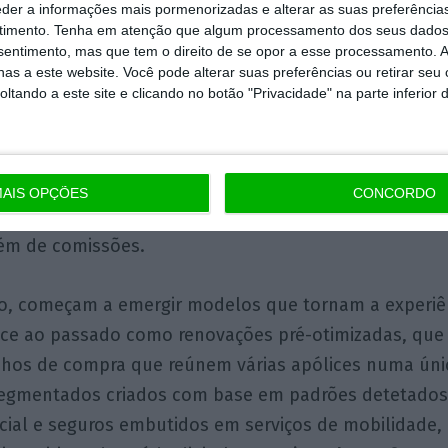
eder a informações mais pormenorizadas e alterar as suas preferência
timento.
Tenha em atenção que algum processamento dos seus dados
nsentimento, mas que tem o direito de se opor a esse processamento. A
tanto, assume uma nova centralidade económica. Alé
as a este website. Você pode alterar suas preferências ou retirar seu
tando a este site e clicando no botão "Privacidade" na parte inferior 
ntes e estáveis, apresenta múltiplos de valorização su
etores.
Relações comerciais bem geridas tornam-se at
, estabilizam resultados e criam valor acionista difíci
de atividade.
Não é por acaso que tantas empresas d
AIS OPÇÕES
CONCORDO
çam a perceber que têm, nas mãos, uma oportunidad
lém de comissões.
 começam a emergir modelos que tornam a experiên
face ao passado como renovações pré-otimizadas, qu
inhos de compra que reúnem várias apólices numa úni
segmentados criados com base em padrões detetado
ificial e seguros embutidos em serviços de mobilidade,