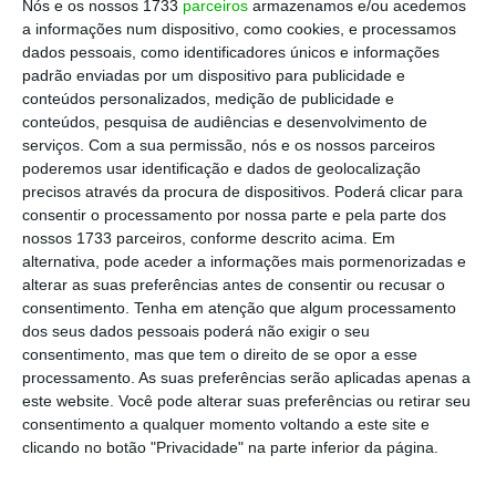
Nós e os nossos 1733
parceiros
armazenamos e/ou acedemos
exclusivamente para dar credibilidade às práticas
a informações num dispositivo, como cookies, e processamos
criminosas da rede social. Vai funcionar
dados pessoais, como identificadores únicos e informações
padrão enviadas por um dispositivo para publicidade e
simbolicamente durante algum tempo, mas não
conteúdos personalizados, medição de publicidade e
vai durar. Em seis meses as demissões vão
conteúdos, pesquisa de audiências e desenvolvimento de
começar, as críticas vão acumular-se e a
serviços.
Com a sua permissão, nós e os nossos parceiros
poderemos usar identificação e dados de geolocalização
irrelevância dos que ficarem vai ser óbvia. Até lá,
precisos através da procura de dispositivos. Poderá clicar para
vão servir como base legitimadora de Mark
consentir o processamento por nossa parte e pela parte dos
Zuckerberg, o eterno e inamovível secretário-
nossos 1733 parceiros, conforme descrito acima. Em
alternativa, pode aceder a informações mais pormenorizadas e
geral destas Nações Unidas do Facebook.
alterar as suas preferências antes de consentir ou recusar o
consentimento.
Tenha em atenção que algum processamento
Os poderes deste
Board
foram desenhados para
dos seus dados pessoais poderá não exigir o seu
consentimento, mas que tem o direito de se opor a esse
se limitarem a decisões sobre conteúdos que
processamento. As suas preferências serão aplicadas apenas a
foram retirados, não sobre os que se mantêm
este website. Você pode alterar suas preferências ou retirar seu
online. Também não vão tocar em nada que se
consentimento a qualquer momento voltando a este site e
clicando no botão "Privacidade" na parte inferior da página.
relacione com liberdade de expressão nos vários
países. Muito menos tocar na forma como a