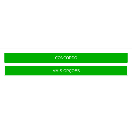
Diogo Queiroz de
Andrade
Jornalista
CONCORDO
MAIS OPÇÕES
https://eco.sapo.pt/opiniao/os-parceiros-no-crime-do-facebook/
Copiar
Assine o ECO Premium
No momento em que a informação é mais