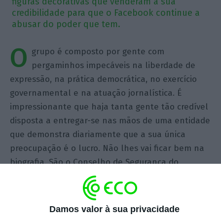
figuras decorativas que venderam a sua
credibilidade para que o Facebook continue a
abusar do poder que tem.
O
grupo é composto por gente com
pergaminhos impecáveis na liberdade de
expressão, na prática democrática, no exercício
governamental e na atuação jornalística. É
impressionante que haja tanta gente tão credível
disposta a entregar-se nas mãos de uma entidade
que demonstra diariamente que a sua única
preocupação é o lucro. Não lhes vai ficar bem na
biografia. São o Conselho de Segurança do
Facebook, criado à imagem do que existe nas
Nações Unidas.
Damos valor à sua privacidade
Este grupo de pessoas foi contratada única e