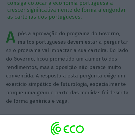
consiga colocar a economia portuguesa a
crescer significativamente de forma a engordar
as carteiras dos portugueses.
A
pós a aprovação do programa do Governo,
muitos portugueses devem estar a perguntar
se o programa vai impactar a sua carteira. Do lado
do Governo, ficou prometido um aumento dos
rendimentos, mas a oposição não parece muito
convencida. A resposta a esta pergunta exige um
exercício simpático de futurologia, especialmente
porque uma grande parte das medidas foi descrita
de forma genérica e vaga.
Mas vamos por partes. Em teoria, o Governo pode
aumentar o rendimento disponível dos
contribuintes de duas maneiras principais: