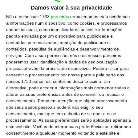
Damos valor à sua privacidade
impulsionando o crescimento económico,
refletindo-se num aumento generalizado dos
Nós e os nossos 1733
parceiros
armazenamos e/ou acedemos
a informações num dispositivo, como cookies, e processamos
salários; ou atribuindo benefícios diretos, como a
dados pessoais, como identificadores únicos e informações
redução do IRS ou o aumento de salários e apoios
padrão enviadas por um dispositivo para publicidade e
que possam ser diretamente influenciáveis pelo
conteúdos personalizados, medição de publicidade e
conteúdos, pesquisa de audiências e desenvolvimento de
Governo.
serviços.
Com a sua permissão, nós e os nossos parceiros
poderemos usar identificação e dados de geolocalização
Começando pela primeira alternativa, parece
precisos através da procura de dispositivos. Poderá clicar para
consentir o processamento por nossa parte e pela parte dos
muito improvável que este programa consiga
nossos 1733 parceiros, conforme descrito acima. Em
colocar a economia portuguesa a crescer
alternativa, pode aceder a informações mais pormenorizadas e
significativamente de forma a engordar as
alterar as suas preferências antes de consentir ou recusar o
consentimento.
Tenha em atenção que algum processamento
carteiras dos portugueses. Digo isto porque o
dos seus dados pessoais poderá não exigir o seu
programa do Governo está fortemente apoiado
consentimento, mas que tem o direito de se opor a esse
num alívio fiscal de 5 mil milhões de euros
processamento. As suas preferências serão aplicadas apenas a
este website. Você pode alterar suas preferências ou retirar seu
(distribuído ao longo de três anos) que visa
consentimento a qualquer momento voltando a este site e
aumentar o consumo e pouco faz para aumentar