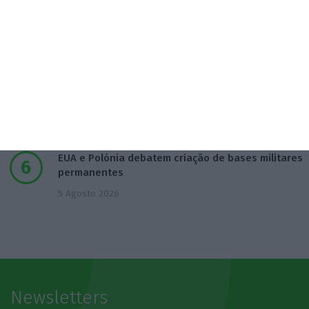
cauções
4 Agosto 2026
Beja investe mais de 2,1 milhões para distribuição
de água
4 Agosto 2026
EUA e Polónia debatem criação de bases militares
permanentes
5 Agosto 2026
Newsletters