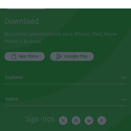
Subscrever
Download
Disponível gratuitamente para iPhone, iPad, Apple
Watch e Android
App Store
Google Play
Explorar
Sobre
Siga-nos