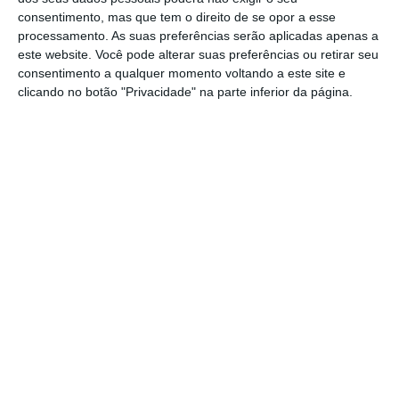
que devem proporcionar a uma determinada
consentimento, mas que tem o direito de se opor a esse
organização, o posicionamento adequado para
processamento. As suas preferências serão aplicadas apenas a
sobreviver, gerar valor acrescentado e sendo
este website. Você pode alterar suas preferências ou retirar seu
consentimento a qualquer momento voltando a este site e
empresarial, gerar rentabilidade económica. Aqui,
clicando no botão "Privacidade" na parte inferior da página.
e como temos assistido nos
Filipe Soutinho
Colunista convidado. Diretor
Geral TecMinho
Assine para ler este artigo
https://eco.sapo.pt/opiniao/uma-estrategia-para-inovar/
Copiar
Aceda às notícias premium do ECO. Torne-se
assinante.