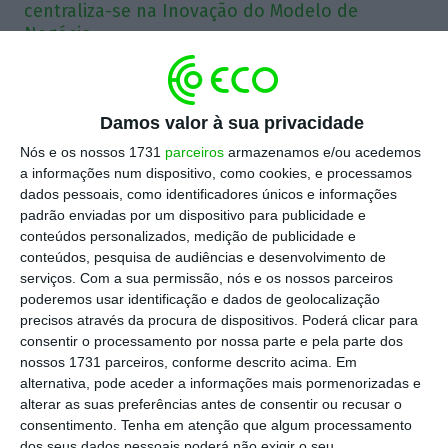
centraliza-se na Inovação do Modelo de
Negócio.
O processo de globalização em que nos
incorporamos, conduziu a acelerações constantes
Damos valor à sua privacidade
do contexto económico, pessoal e familiar. É
Nós e os nossos 1731
parceiros
armazenamos e/ou acedemos
neste contexto onde temos que, quer, na nossa
a informações num dispositivo, como cookies, e processamos
dados pessoais, como identificadores únicos e informações
vida pessoal, quer na profissional, de enquadrar e
padrão enviadas por um dispositivo para publicidade e
ter um conjunto de princípios, para que possamos
conteúdos personalizados, medição de publicidade e
estar presentes de forma confortável na
conteúdos, pesquisa de audiências e desenvolvimento de
serviços.
Com a sua permissão, nós e os nossos parceiros
sociedade. Estes princípios enquadram-se numa
poderemos usar identificação e dados de geolocalização
estratégia, que deve ser delineada, revista, e
precisos através da procura de dispositivos. Poderá clicar para
ajustada sempre que pertinente. Deve ser desta
consentir o processamento por nossa parte e pela parte dos
nossos 1731 parceiros, conforme descrito acima. Em
forma, que uma organização se deve situar no
alternativa, pode aceder a informações mais pormenorizadas e
paradigma da sociedade e dos negócios. A
alterar as suas preferências antes de consentir ou recusar o
estratégia conduz sempre a um conjunto de ações
consentimento.
Tenha em atenção que algum processamento
dos seus dados pessoais poderá não exigir o seu