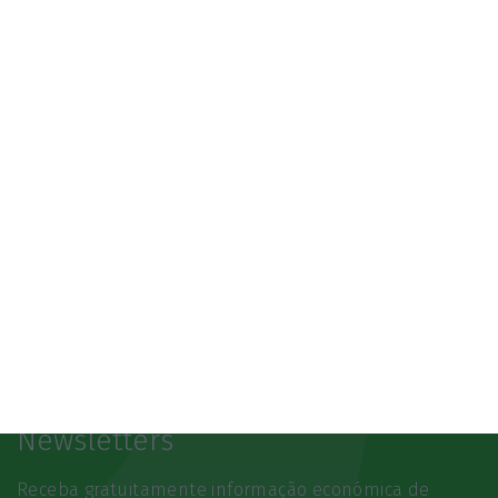
3.º Local Summit
07/10/2026
SAIBA MAIS
Newsletters
Receba gratuitamente informação económica de