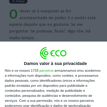
O
dever só é exequível se for
acompanhado de poder. E o poder está
aquém daquilo que eu gostaria. Se me
perguntar ‘se pudesse, faria?’, digo-lhe: há
muito tempo.
Damos valor à sua privacidade
https://eco.sapo.pt/quote/carlos-costa-o-dever-so-e-exequivel-se-for-acompanhado-de-poder-7/
Copiar
Nós e os nossos 1733
parceiros
armazenamos e/ou acedemos
a informações num dispositivo, como cookies, e processamos
dados pessoais, como identificadores únicos e informações
padrão enviadas por um dispositivo para publicidade e
Assine o ECO Premium
conteúdos personalizados, medição de publicidade e
conteúdos, pesquisa de audiências e desenvolvimento de
serviços.
Com a sua permissão, nós e os nossos parceiros
No momento em que a informação é
poderemos usar identificação e dados de geolocalização