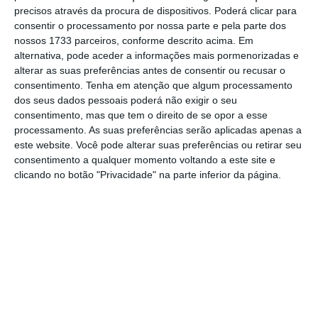
precisos através da procura de dispositivos. Poderá clicar para
mais importante do que nunca, apoie
consentir o processamento por nossa parte e pela parte dos
o jornalismo independente e rigoroso.
nossos 1733 parceiros, conforme descrito acima. Em
alternativa, pode aceder a informações mais pormenorizadas e
alterar as suas preferências antes de consentir ou recusar o
De que forma? Assine o ECO Premium e
consentimento.
Tenha em atenção que algum processamento
tenha acesso a notícias exclusivas, à
dos seus dados pessoais poderá não exigir o seu
opinião que conta, às reportagens e
consentimento, mas que tem o direito de se opor a esse
processamento. As suas preferências serão aplicadas apenas a
especiais que mostram o outro lado da
este website. Você pode alterar suas preferências ou retirar seu
história.
consentimento a qualquer momento voltando a este site e
clicando no botão "Privacidade" na parte inferior da página.
Esta assinatura é uma forma de apoiar
o ECO e os seus jornalistas. A nossa
contrapartida é o jornalismo
independente, rigoroso e credível.
Assine já