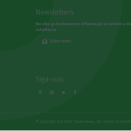
Newsletters
Receba gratuitamente informação económica d
referência
Subscrever
Siga-nos
© Copyright ECO 2026 Swipe News, SA. Todos os Direi