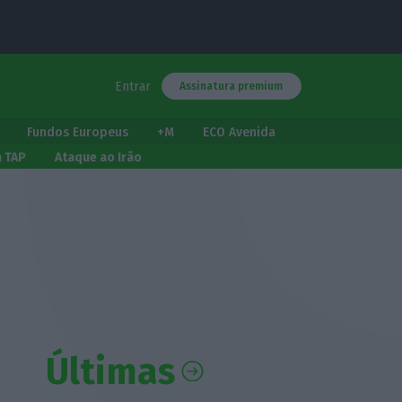
Entrar
Assinatura premium
Fundos Europeus
+M
ECO Avenida
a TAP
Ataque ao Irão
Últimas