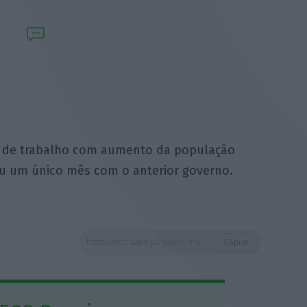
 de trabalho com aumento da população
eu um único mês com o anterior governo.
https://eco.sapo.pt/quote/mario-centeno-e-uma-recuperacao-do-mercado-de-trabalho-com-aumento-da/
Copiar