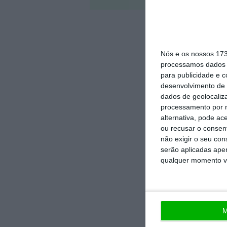
Nós e os nossos 17
processamos dados p
para publicidade e 
desenvolvimento de 
dados de geolocaliza
processamento por n
alternativa, pode ac
ou recusar o consen
não exigir o seu co
serão aplicadas apen
qualquer momento vol
M