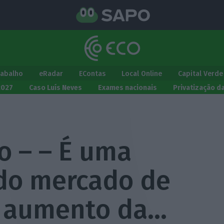
rabalho
eRadar
EContas
Local Online
Capital Verde
2027
Caso Luís Neves
Exames nacionais
Privatização d
o – – É uma
do mercado de
m aumento da…