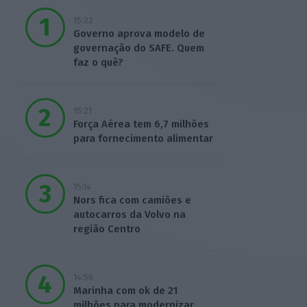
15:22
Governo aprova modelo de
governação do SAFE. Quem
faz o quê?
15:21
Força Aérea tem 6,7 milhões
para fornecimento alimentar
15:14
Nors fica com camiões e
autocarros da Volvo na
região Centro
14:56
Marinha com ok de 21
milhões para modernizar