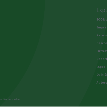
Exp
e
ECO N
Empre
Person
Descod
Entrev
Repor
Especi
Opiniã
Autore
tos Reservados