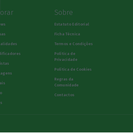
lorar
Sobre
ews
Estatuto Editorial
sas
Ficha Técnica
alidades
Termos e Condições
ificadores
Política de
Privacidade
istas
Política de Cookies
tagens
Regras da
ais
Comunidade
o
Contactos
s