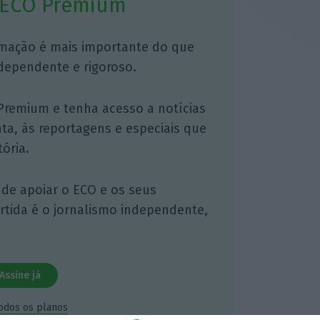
 ECO Premium
mação é mais importante do que
dependente e rigoroso.
Premium e tenha acesso a notícias
nta, às reportagens e especiais que
ória.
 de apoiar o ECO e os seus
artida é o jornalismo independente,
Assine já
todos os planos