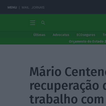
MENU
MAIL
JORNAIS
Últimas
Advocatus
ECOseguros
T
Orçamento do Estado 
Mário Centen
recuperação 
trabalho co