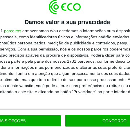
Damos valor à sua privacidade
31
parceiros
armazenamos e/ou acedemos a informações num dispositi
essoais, como identificadores únicos e informações padrão enviadas 
conteúdos personalizados, medição de publicidade e conteúdos, pesqui
serviços.
Com a sua permissão, nós e os nossos parceiros poderemos 
ção precisos através da procura de dispositivos. Poderá clicar para co
ossa parte e pela parte dos nossos 1731 parceiros, conforme descrit
eder a informações mais pormenorizadas e alterar as suas preferência
timento.
Tenha em atenção que algum processamento dos seus dados
nsentimento, mas que tem o direito de se opor a esse processamento. A
as a este website. Você pode alterar suas preferências ou retirar seu
tando a este site e clicando no botão "Privacidade" na parte inferior 
AIS OPÇÕES
CONCORDO