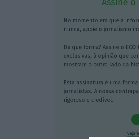
Assine o
No momento em que a infor
nunca, apoie o jornalismo in
De que forma? Assine o ECO 
exclusivas, à opinião que co
mostram o outro lado da hist
Esta assinatura é uma forma
jornalistas. A nossa contrap
rigoroso e credível.
Veja 