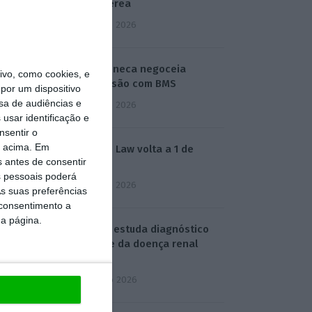
base aérea
5 Agosto 2026
AstraZeneca negoceia
vo, como cookies, e
megafusão com BMS
por um dispositivo
sa de audiências e
3 Agosto 2026
usar identificação e
nsentir o
o acima. Em
Rock ‘n’ Law volta a 1 de
s antes de consentir
outubro
 pessoais poderá
3 Agosto 2026
s suas preferências
 consentimento a
da página.
Projeto estuda diagnóstico
precoce da doença renal
crónica
4 Agosto 2026