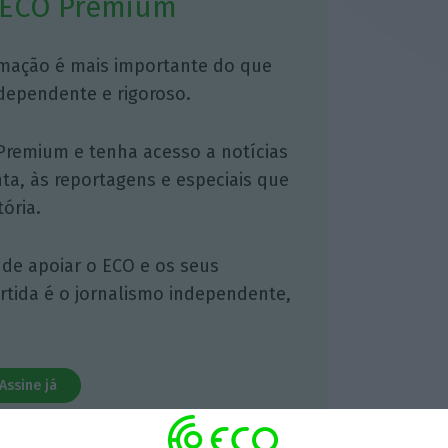
 ECO Premium
mação é mais importante do que
dependente e rigoroso.
Premium e tenha acesso a notícias
nta, às reportagens e especiais que
ória.
 de apoiar o ECO e os seus
artida é o jornalismo independente,
Assine já
todos os planos