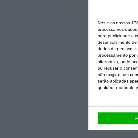
Nós e os nossos 17
processamos dados p
para publicidade e 
desenvolvimento de 
dados de geolocaliza
processamento por n
alternativa, pode ac
ou recusar o consen
não exigir o seu co
serão aplicadas apen
qualquer momento vol
M