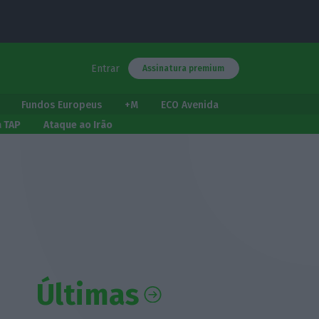
Entrar
Assinatura premium
Fundos Europeus
+M
ECO Avenida
a TAP
Ataque ao Irão
Últimas