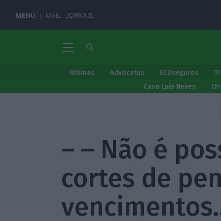
MENU
MAIL
JORNAIS
Últimas
Advocatus
ECOseguros
T
Caso Luís Neves
Or
– – Não é pos
cortes de pe
vencimentos