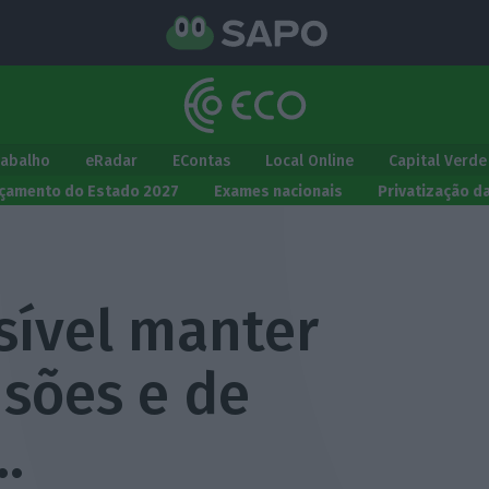
rabalho
eRadar
EContas
Local Online
Capital Verde
çamento do Estado 2027
Exames nacionais
Privatização d
sível manter
nsões e de
…