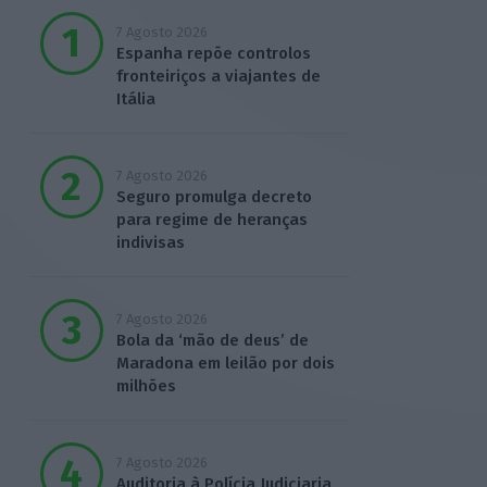
7 Agosto 2026
Espanha repõe controlos
fronteiriços a viajantes de
Itália
7 Agosto 2026
Seguro promulga decreto
para regime de heranças
indivisas
7 Agosto 2026
Bola da ‘mão de deus’ de
Maradona em leilão por dois
milhões
7 Agosto 2026
Auditoria à Polícia Judiciaria