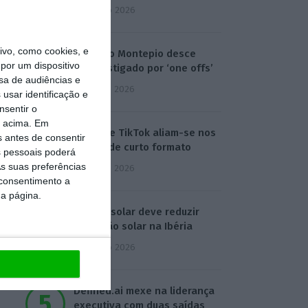
4 Agosto 2026
vo, como cookies, e
Lucro do Montepio desce
por um dispositivo
17% castigado por ‘one offs’
sa de audiências e
5 Agosto 2026
usar identificação e
nsentir o
o acima. Em
Disney e TikTok aliam-se nos
s antes de consentir
vídeos de curto formato
 pessoais poderá
s suas preferências
5 Agosto 2026
 consentimento a
da página.
Eclipse solar deve reduzir
produção solar na Ibéria
6 Agosto 2026
Defined.ai mexe na liderança
executiva com duas saídas