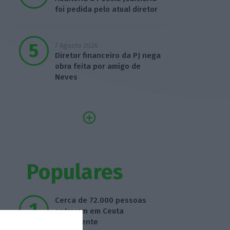
foi pedida pelo atual diretor
7 Agosto 2026
Diretor financeiro da PJ nega
obra feita por amigo de
Neves
Populares
Cerca de 72.000 pessoas
entraram em Ceuta
ilegalmente