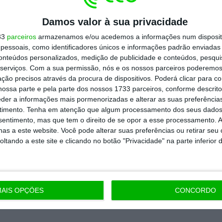
Damos valor à sua privacidade
33
parceiros
armazenamos e/ou acedemos a informações num dispositi
essoais, como identificadores únicos e informações padrão enviadas 
conteúdos personalizados, medição de publicidade e conteúdos, pesqui
serviços.
Com a sua permissão, nós e os nossos parceiros poderemos 
ção precisos através da procura de dispositivos. Poderá clicar para co
ossa parte e pela parte dos nossos 1733 parceiros, conforme descrit
eder a informações mais pormenorizadas e alterar as suas preferência
timento.
Tenha em atenção que algum processamento dos seus dados
nsentimento, mas que tem o direito de se opor a esse processamento. A
as a este website. Você pode alterar suas preferências ou retirar seu
tando a este site e clicando no botão "Privacidade" na parte inferior 
AIS OPÇÕES
CONCORDO