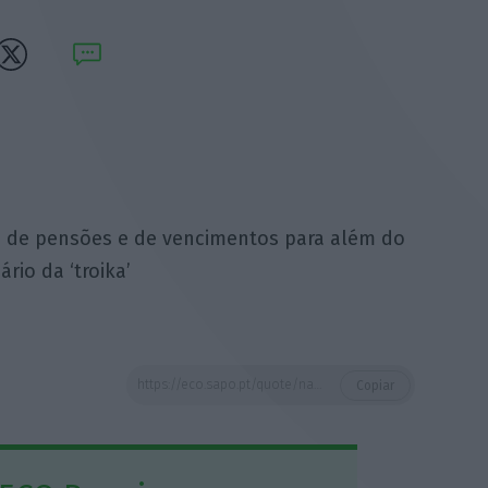
s de pensões e de vencimentos para além do
rio da ‘troika’
https://eco.sapo.pt/quote/nao-e-possivel-manter-cortes-de-pensoes-e-de-vencimentos/
Copiar