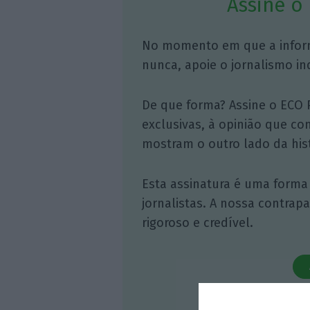
Assine o
No momento em que a infor
nunca, apoie o jornalismo in
De que forma? Assine o ECO 
exclusivas, à opinião que co
mostram o outro lado da hist
Esta assinatura é uma forma
jornalistas. A nossa contrap
rigoroso e credível.
Veja 