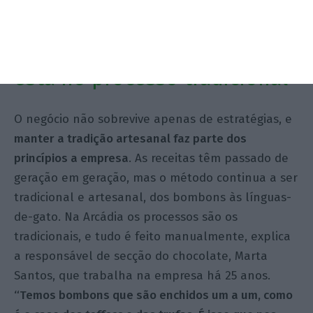
Bastos.
Parte do segredo do negócio
está no processo tradicional
O negócio não sobrevive apenas de estratégias, e
manter a tradição artesanal faz parte dos
princípios a empresa
. As receitas têm passado de
geração em geração, mas o método continua a ser
tradicional e artesanal, dos bombons às línguas-
de-gato. Na Arcádia os processos são os
tradicionais, e tudo é feito manualmente, explica
a responsável de secção do chocolate, Marta
Santos, que trabalha na empresa há 25 anos.
“Temos bombons que são enchidos um a um, como