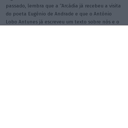
passado, lembra que a “Arcádia já recebeu a visita
do poeta Eugénio de Andrade e que o António
Lobo Antunes já escreveu um texto sobre nós e o
Miguel Esteves Cardoso também”.