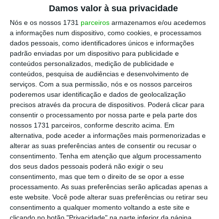
Damos valor à sua privacidade
prejuízos cabem ao Novo Banco – o banco de
Nós e os nossos 1731
parceiros
armazenamos e/ou acedemos
transição que resultou da resolução do Banco
a informações num dispositivo, como cookies, e processamos
Espírito Santo – que
apresentou
esta quinta-
dados pessoais, como identificadores únicos e informações
feira
resultados negativos de 359 milhões de
padrão enviadas por um dispositivo para publicidade e
conteúdos personalizados, medição de publicidade e
euros até setembro
, ainda assim melhor do
conteúdos, pesquisa de audiências e desenvolvimento de
que os prejuízos de 418,7 milhões de euros
serviços.
Com a sua permissão, nós e os nossos parceiros
dos primeiros nove meses de 2015.
poderemos usar identificação e dados de geolocalização
precisos através da procura de dispositivos. Poderá clicar para
consentir o processamento por nossa parte e pela parte dos
Novobanco
nossos 1731 parceiros, conforme descrito acima. Em
Conheça em detalhe o banco
alternativa, pode aceder a informações mais pormenorizadas e
alterar as suas preferências antes de consentir ou recusar o
Ver Perfil
consentimento.
Tenha em atenção que algum processamento
dos seus dados pessoais poderá não exigir o seu
consentimento, mas que tem o direito de se opor a esse
O banco – que está em processo de venda e
processamento. As suas preferências serão aplicadas apenas a
que tem levado a cabo uma intensa
este website. Você pode alterar suas preferências ou retirar seu
reestruturação, com reduções de custos –
consentimento a qualquer momento voltando a este site e
clicando no botão "Privacidade" na parte inferior da página.