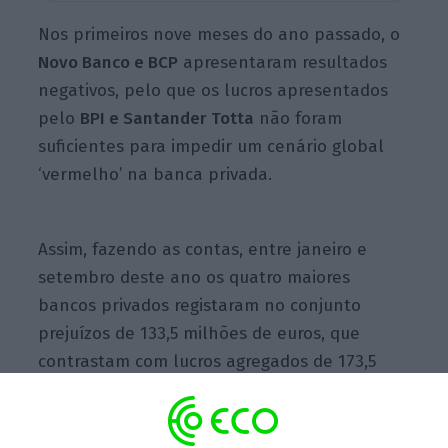
Nos primeiros nove meses do ano passado, o
Novo Banco e BCP
apresentaram resultados
negativos, pelo que os lucros apresentados
pelo
BPI e Santander Totta
não foram
suficientes para impedir um cenário global
‘vermelho’ na banca privada.
Assim, fazendo as contas, entre janeiro e
setembro deste ano os quatro maiores
bancos privados registaram no conjunto
prejuízos de 133,5 milhões de euros, que
contrastam com lucros agregados de 173,5
milhões do mesmo período de 2015.
Analisando por instituição, os maiores