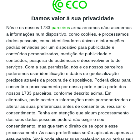
Damos valor à sua privacidade
Escolha o ECO como fonte
›
Escolher
preferida no Google
Nós e os nossos 1733
parceiros
armazenamos e/ou acedemos
a informações num dispositivo, como cookies, e processamos
dados pessoais, como identificadores únicos e informações
André Gorjão Costa era CFO dos CTT
padrão enviadas por um dispositivo para publicidade e
conteúdos personalizados, medição de publicidade e
desde 2012, tendo sido
CTT 0,08%
conteúdos, pesquisa de audiências e desenvolvimento de
reeleito para um novo mandato nos CTT
serviços.
Com a sua permissão, nós e os nossos parceiros
ainda este ano e que termina em 2019. A
poderemos usar identificação e dados de geolocalização
precisos através da procura de dispositivos. Poderá clicar para
demissão corresponde, na prática, à primeira
consentir o processamento por nossa parte e pela parte dos
baixa na sequência os resultados e da
nossos 1733 parceiros, conforme descrito acima. Em
reestruturação que aí vem. Oficialmente,
alternativa, pode aceder a informações mais pormenorizadas e
alterar as suas preferências antes de consentir ou recusar o
ninguém comenta as razões da saída, mas
consentimento.
Tenha em atenção que algum processamento
haverá diferentes visões entre Lacerda e
dos seus dados pessoais poderá não exigir o seu
Gorjão Costa sobre a estratégia a seguir, que
consentimento, mas que tem o direito de se opor a esse
processamento. As suas preferências serão aplicadas apenas a
deverá, de resto, ser conhecida no plano de
este website. Você pode alterar suas preferências ou retirar seu