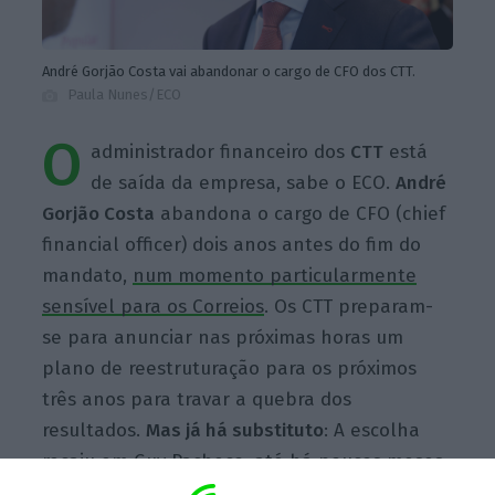
André Gorjão Costa vai abandonar o cargo de CFO dos CTT.
Paula Nunes/ECO
O
administrador financeiro dos
CTT
está
de saída da empresa, sabe o ECO.
André
Gorjão Costa
abandona o cargo de CFO (chief
financial officer) dois anos antes do fim do
mandato,
num momento particularmente
sensível para os Correios
. Os CTT preparam-
se para anunciar nas próximas horas um
plano de reestruturação para os próximos
três anos para travar a quebra dos
resultados.
Mas já há substituto
: A escolha
recaiu em Guy Pacheco,
até há poucos meses
CFO da PT Portugal.