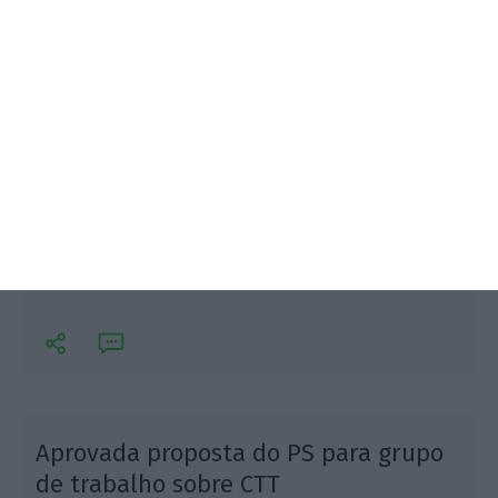
A empresa dos correios anunciou a venda da antiga
sede na capital. A escritura de venda foi assinada no
passado dia 15 de dezembro.
r
Aprovada proposta do PS para grupo
de trabalho sobre CTT