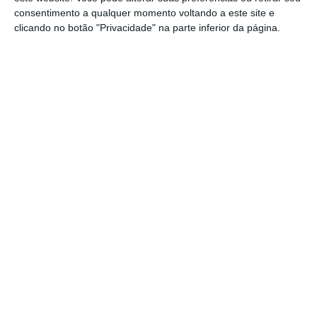
reestruturação.
consentimento a qualquer momento voltando a este site e
clicando no botão "Privacidade" na parte inferior da página.
CTT vendem antiga sede em Lisboa por 25 milhões
de euros
Ler Mais
Nos últimos resultados trimestrais, a
administração liderada por Francisco Lacerda
emitiu um
profit warning
para as contas de
2017, as quais deverão registar um forte
rombo devido à quebra do negócio postal. Por
causa disto,
o dividendo que se esperava ser
de 0,48 euros foi revisto em baixa para 0,38
euros, colocando os CTT no olho do furacão
dos investidores
. Para dar a volta à situação,