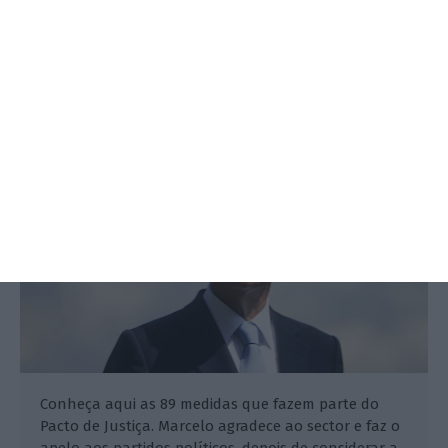
Justiça faz pacto. “É tão difícil
consensos entre partidos?”
Filipa Ambrósio de Sousa,
11 Janeiro 2018
Conheça aqui as 89 medidas que fazem parte do
Pacto de Justiça. Marcelo agradece ao sector e faz o