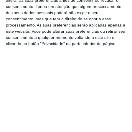
alterar as suas preferências antes de consentir ou recusar o
consequentemente, o aumento da celeridade
consentimento.
Tenha em atenção que algum processamento
do sistema — a
diminuição dos custos do
dos seus dados pessoais poderá não exigir o seu
acesso à Justiça
e a
proteção dos credores
,
consentimento, mas que tem o direito de se opor a esse
processamento. As suas preferências serão aplicadas apenas a
porque,
atualmente,
“o
s processos acabam,
este website. Você pode alterar suas preferências ou retirar seu
muitas vezes, por resultar a favor dos
consentimento a qualquer momento voltando a este site e
prevaricadores”, garante.
clicando no botão "Privacidade" na parte inferior da página.
Justiça faz pacto. “É tão difícil consensos entre
partidos?”
Ler Mais
Já Campos Pereira enfatiza que este Pacto
manda um sinal claro — nomeadamente aos
partidos políticos — de que
é “possível
construir consensos”
. O vice-presidente da
AIMMAP apela à consolidação destas