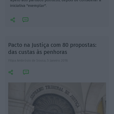
apelo aos partidos políticos, depois de considerar a
iniciativa "exemplar".
Pacto na Justiça com 80 propostas:
das custas às penhoras
Filipa Ambrósio de Sousa,
5 Janeiro 2018
F