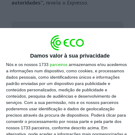
autoridades”
, revela o
Expresso
.
ACT continua “intervenção inspetiva” à Ryanair
Ler Mais
Damos valor à sua privacidade
Em Portugal substituir grevistas é proibido
Nós e os nossos 1733
parceiros
armazenamos e/ou acedemos
pela lei, mas a empresa irlandesa fê-lo
a informações num dispositivo, como cookies, e processamos
dados pessoais, como identificadores únicos e informações
durante a última greve, tendo recorrido a
padrão enviadas por um dispositivo para publicidade e
trabalhadores de outros países,
conteúdos personalizados, medição de publicidade e
nomeadamente Espanha, Itália e Holanda.
conteúdos, pesquisa de audiências e desenvolvimento de
serviços.
Com a sua permissão, nós e os nossos parceiros
Apesar de incorrer numa contraordenação
poderemos usar identificação e dados de geolocalização
muito grave,
a Ryanair poderá pagar, na
precisos através da procura de dispositivos. Poderá clicar para
prática, uma multa que varia entre os 2.040
consentir o processamento por nossa parte e pela parte dos
nossos 1733 parceiros, conforme descrito acima. Em
euros e os 61.200 euros.
alternativa, pode aceder a informações mais pormenorizadas e