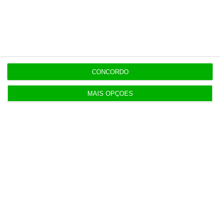
A
Lusa
questionou a PGR sobre esse assunto
e aguarda resposta.
CONCORDO
MAIS OPÇÕES
https://eco.sapo.pt/2018/04/07/ryanair-pode-incorrer-em-crime-act-preparada-para-avancar/
Copiar
Assine o ECO Premium
No momento em que a informação é
mais importante do que nunca, apoie
o jornalismo independente e rigoroso.