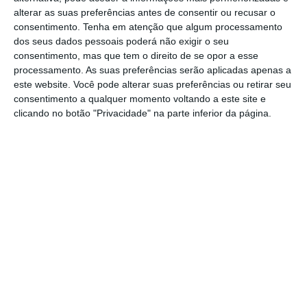
alterar as suas preferências antes de consentir ou recusar o
Ryanair pode incorrer em
consentimento.
Tenha em atenção que algum processamento
dos seus dados pessoais poderá não exigir o seu
processo
consentimento, mas que tem o direito de se opor a esse
contraordenacional e em
processamento. As suas preferências serão aplicadas apenas a
este website. Você pode alterar suas preferências ou retirar seu
crime
consentimento a qualquer momento voltando a este site e
clicando no botão "Privacidade" na parte inferior da página.
A transportadora aérea Ryanair pode incorrer
em processo contraordenacional e num
crime,
se for aplicada a lei portuguesa quanto
à substituição de trabalhadores grevistas
,
segundo especialistas em Direito do Trabalho.
Tiago Cochofel de Azevedo, advogado do
escritório Vieira de Almeida, notou à agência
Lusa
a necessidade de definir qual a lei