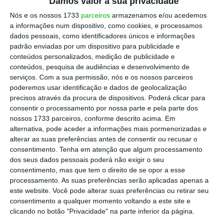
Damos valor à sua privacidade
Nós e os nossos 1733
parceiros
armazenamos e/ou acedemos
“
Promover uma alteração neste momento
a informações num dispositivo, como cookies, e processamos
seria contraproducente porque temos uma
dados pessoais, como identificadores únicos e informações
imagem positiva
[do mandato da
padrão enviadas por um dispositivo para publicidade e
conteúdos personalizados, medição de publicidade e
procuradora]”, disse o deputado, que
conteúdos, pesquisa de audiências e desenvolvimento de
acrescentou que “tudo visto e ponderado
serviços.
Com a sua permissão, nós e os nossos parceiros
seria melhor não termos um mandato longo
poderemos usar identificação e dados de geolocalização
precisos através da procura de dispositivos. Poderá clicar para
e único, mas neste caso um mandato longo e
consentir o processamento por nossa parte e pela parte dos
repetido porque a credibilização da justiça
nossos 1733 parceiros, conforme descrito acima. Em
tem avançado”.
alternativa, pode aceder a informações mais pormenorizadas e
alterar as suas preferências antes de consentir ou recusar o
consentimento.
Tenha em atenção que algum processamento
Do PCP,
Paulo Raimundo foi o quarto a reunir
dos seus dados pessoais poderá não exigir o seu
no Terreiro do Paço com a ministra. Em
consentimento, mas que tem o direito de se opor a esse
processamento. As suas preferências serão aplicadas apenas a
declarações aos jornalistas fez saber que o
este website. Você pode alterar suas preferências ou retirar seu
partido defende o andamento deste processo,
consentimento a qualquer momento voltando a este site e
que tem causado “instabilidade, muito por
clicando no botão "Privacidade" na parte inferior da página.