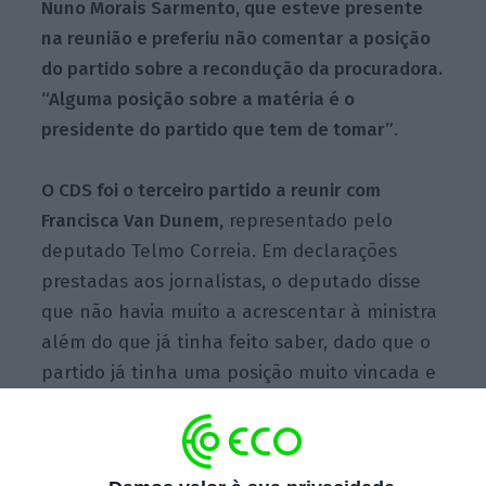
Nuno Morais Sarmento, que esteve presente
na reunião e preferiu não comentar a posição
do partido sobre a recondução da procuradora.
“Alguma posição sobre a matéria é o
presidente do partido que tem de tomar”
.
O CDS foi o terceiro partido a reunir com
Francisca Van Dunem,
representado pelo
deputado Telmo Correia. Em declarações
prestadas aos jornalistas, o deputado disse
que não havia muito a acrescentar à ministra
além do que já tinha feito saber, dado que o
partido já tinha uma posição muito vincada e
definida sobre o assunto: Joana Marques Vidal
deve manter-se à frente do Ministério
Público.