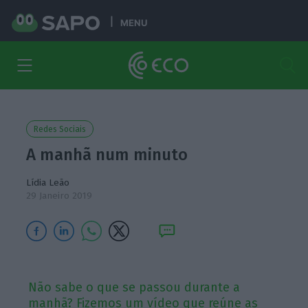
MENU
Redes Sociais
A manhã num minuto
Lídia Leão
29 Janeiro 2019
Não sabe o que se passou durante a
manhã? Fizemos um vídeo que reúne as