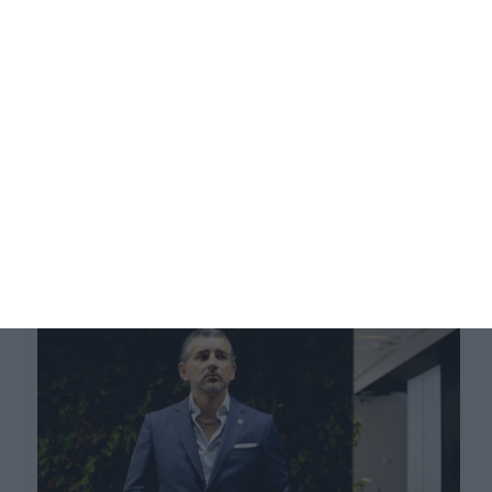
Altice vai impugnar corte dos preços
da TDT
Flávio Nunes,
29 Janeiro 2019