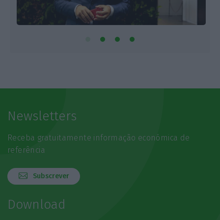
Newsletters
Receba gratuitamente informação económica de
referência
Subscrever
Download