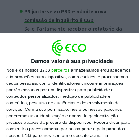
PS junta-se ao PSD e admite nova
comissão de inquérito à CGD
Se o Parlamento receber o relatório da
auditoria feita pela EY e se Marcelo
promulgar o diploma que permite
aceder aos documentos solicitados aos
Damos valor à sua privacidade
bancos, o PS pedirá uma nova comissão
Nós e os nossos 1733
parceiros
armazenamos e/ou acedemos
de inquérito.
a informações num dispositivo, como cookies, e processamos
dados pessoais, como identificadores únicos e informações
Impressos do IRS vão mudar. Estes são os
padrão enviadas por um dispositivo para publicidade e
conteúdos personalizados, medição de publicidade e
campos a preencher
conteúdos, pesquisa de audiências e desenvolvimento de
Os novos modelos da declaração anual
serviços.
Com a sua permissão, nós e os nossos parceiros
de IRS já são conhecidos e trazem
poderemos usar identificação e dados de geolocalização
precisos através da procura de dispositivos. Poderá clicar para
algumas novidades que deve manter
consentir o processamento por nossa parte e pela parte dos
debaixo de olho: dos novos campos aos
nossos 1733 parceiros, conforme descrito acima. Em