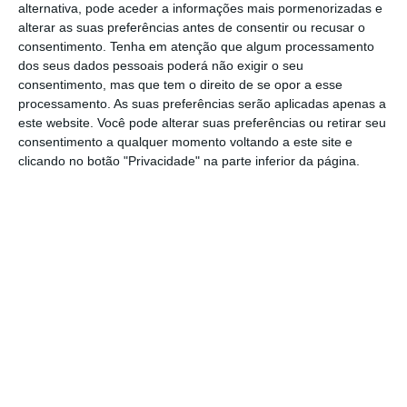
benefícios fiscais.
alternativa, pode aceder a informações mais pormenorizadas e
alterar as suas preferências antes de consentir ou recusar o
consentimento.
Tenha em atenção que algum processamento
Banca já só tem 12 casas à venda em
dos seus dados pessoais poderá não exigir o seu
Lisboa… e são premium
consentimento, mas que tem o direito de se opor a esse
processamento. As suas preferências serão aplicadas apenas a
A euforia do imobiliário está ao rubro na
este website. Você pode alterar suas preferências ou retirar seu
capital, onde o número de vendas e o
consentimento a qualquer momento voltando a este site e
preço das casas não param de crescer.
clicando no botão "Privacidade" na parte inferior da página.
Até na carteira dos bancos quase não há
oferta de casas em Lisboa e arredores.
Minoritários do BPI preparam ação contra
Fernando Ulrich
Pequenos investidores entregaram uma
notificação judicial avulsa no tribunal do
Porto, visando Fernando Ulrich. Acusam
o antigo CEO do BPI de ter agido “com