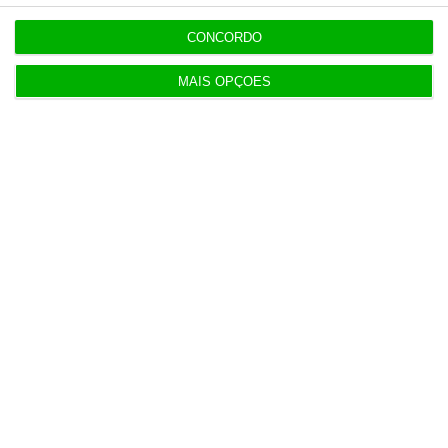
CONCORDO
MAIS OPÇÕES
Populares
Tensões entre Espanha e Marrocos vão além da
crise em Ceuta
4 Agosto 2026
Procuradoria Europeia pede documentos sobre
obras da PJ
3 Agosto 2026
Japão deve reforçar exército com urgência
4 Agosto 2026