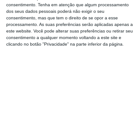
A empresária angolana referiu também que
consentimento.
Tenha em atenção que algum processamento
João Lourenço decidiu que uma família devia
dos seus dados pessoais poderá não exigir o seu
consentimento, mas que tem o direito de se opor a esse
ser condenada por tudo o que se passou no
processamento. As suas preferências serão aplicadas apenas a
país. “O Presidente João Lourenço fez uma
este website. Você pode alterar suas preferências ou retirar seu
escolha seletiva para a sua luta contra a
consentimento a qualquer momento voltando a este site e
clicando no botão "Privacidade" na parte inferior da página.
corrupção. Eu apoio o combate à corrupção,
mas o que
condeno é a forma seletiva que
escolheu apenas para suportar a sua
campanha
”, atirou.
Isabel dos Santos defendeu assim que a
decisão do Tribunal Providencial de Angola de
congelar os seus bens e contas se inseria na
agenda da campanha para a eleição do
Presidente do MPLA,
que irá ocorrer nos
próximos 12 meses. A empresária aproveitou