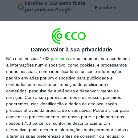
Escolha o ECO como fonte
›
Escolher
preferida no Google
“Ele criticou o Presidente Dos Santos por
contratos sem licitações, mas desde 2017 até
agora, o Presidente João Lourenço tem
Damos valor à sua privacidade
problemas com
mais de 50 contratos no valor
Nós e os nossos 1733
parceiros
armazenamos e/ou acedemos
superior de três mil milhões de dólares sem
a informações num dispositivo, como cookies, e processamos
dados pessoais, como identificadores únicos e informações
licitação
”, disse a empresária, em entrevista
padrão enviadas por um dispositivo para publicidade e
ao jornal
Voz da América
(acesso livre).
conteúdos personalizados, medição de publicidade e
conteúdos, pesquisa de audiências e desenvolvimento de
serviços.
Com a sua permissão, nós e os nossos parceiros
poderemos usar identificação e dados de geolocalização
Isabel dos Santos acusa Angola de invadir
precisos através da procura de dispositivos. Poderá clicar para
computadores
consentir o processamento por nossa parte e pela parte dos
Ler Mais
nossos 1733 parceiros, conforme descrito acima. Em
alternativa, pode aceder a informações mais pormenorizadas e
alterar as suas preferências antes de consentir ou recusar o