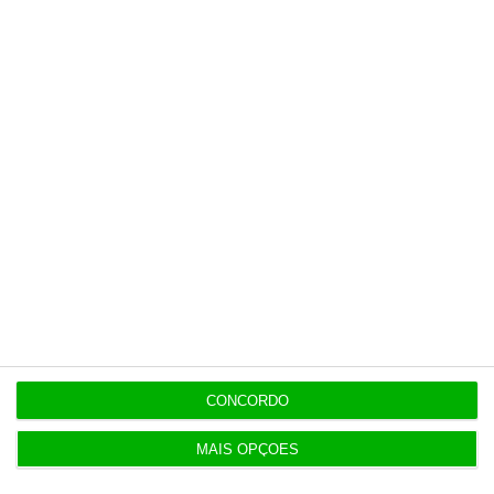
8 Agosto 2026
Honda HR-V: a razão vence a moda no trânsito e
nas férias
8 Agosto 2026
Eclipse. Dos óculos grátis aos telescópios de 12
mil euros
Populares
CONCORDO
Meio milhão por hora
MAIS OPÇÕES
6 Agosto 2026