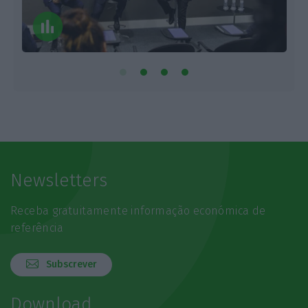
Newsletters
Receba gratuitamente informação económica de
referência
Subscrever
Download