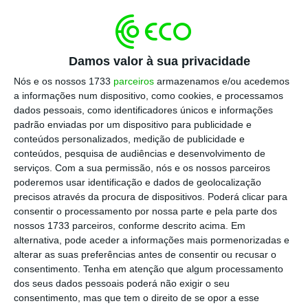
Desde esse momento que ficou decidido que
a saída da acionista angolana do banco teria
de acontecer num curto prazo. Não só por
Damos valor à sua privacidade
pressão do Banco de Portugal, com quem a
Nós e os nossos 1733
parceiros
armazenamos e/ou acedemos
equipa de Teixeira dos Santos tem mantido
a informações num dispositivo, como cookies, e processamos
dados pessoais, como identificadores únicos e informações
contactos e reuniões regulares. Mas também
padrão enviadas por um dispositivo para publicidade e
pelos danos reputacionais que o Luanda
conteúdos personalizados, medição de publicidade e
Leaks tem causado na instituição financeira,
conteúdos, pesquisa de audiências e desenvolvimento de
serviços.
Com a sua permissão, nós e os nossos parceiros
como o próprio Teixeira dos Santos, CEO do
poderemos usar identificação e dados de geolocalização
banco, reconheceu publicamente. “
Não é bom
precisos através da procura de dispositivos. Poderá clicar para
para o negócio, mas o banco está
sólido
“,
consentir o processamento por nossa parte e pela parte dos
nossos 1733 parceiros, conforme descrito acima. Em
referiu o antigo ministro das Finanças em
alternativa, pode aceder a informações mais pormenorizadas e
entrevista à
RTP.
alterar as suas preferências antes de consentir ou recusar o
consentimento.
Tenha em atenção que algum processamento
dos seus dados pessoais poderá não exigir o seu
Abanca confirma interesse no EuroBic. “Temos
consentimento, mas que tem o direito de se opor a esse
capital”