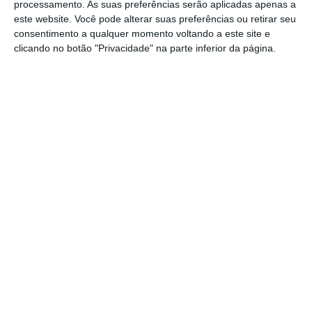
processamento. As suas preferências serão aplicadas apenas a
Ler Mais
este website. Você pode alterar suas preferências ou retirar seu
consentimento a qualquer momento voltando a este site e
clicando no botão "Privacidade" na parte inferior da página.
O EuroBic registou saídas de depósitos nas
primeiras duas semanas, embora sem pôr em
causa os rácios de liquidez. Este é um
indicador que exige uma monitorização
constante da administração do banco e do
Banco de Portugal, através do chamado
Liquidity Coverage Ratio (LCR). Os saldos de
depósitos, esta semana, estarão já em níveis
positivos, mas, mesmo assim, para assegurar
que este indicador seja reforçado, o banco
realizou vendas de ativos mais líquidos, como
dívida pública soberana. Isto, à espera de
concluir o processo de venda.