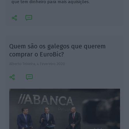
que tem dinheiro para mais aquisições.
m
Quem são os galegos que querem
comprar o EuroBic?
Alberto Teixeira,
4 Fevereiro 2020
F