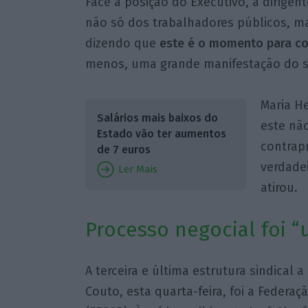
Face à posição do Executivo, a dirige
não só dos trabalhadores públicos, m
dizendo que
este é o momento para co
menos, uma grande manifestação do set
Maria H
Salários mais baixos do
este não
Estado vão ter aumentos
contrap
de 7 euros
verdade
Ler Mais
atirou.
Processo negocial foi 
A terceira e última estrutura sindical 
Couto, esta quarta-feira, foi a Federa