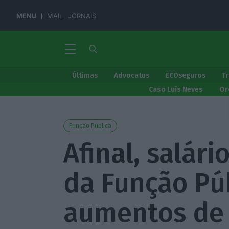
MENU
MAIL
JORNAIS
Últimas
Advocatus
ECOseguros
T
Caso Luís Neves
Or
Função Pública
Afinal, salári
da Função Púb
aumentos de 