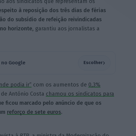
itão aos sindicatos que representam os
espeito à reposição dos três dias de férias
ão do subsídio de refeição reivindicadas
 no horizonte
, garantiu aos jornalistas a
›
a no Google
Escolher
nde podia ir”
com os aumentos de
0,3%
o de António Costa
chamou os sindicatos para
ue ficou marcado pelo anúncio de que os
 um
reforço de sete euros
.
evista à
RTP
, a ministra da Modernização do