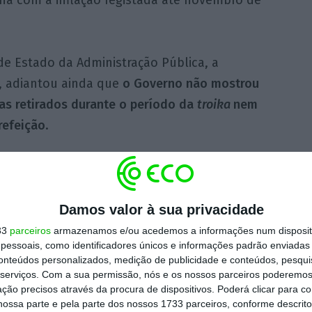
nha com a inflação registada até novembro de
de Estado da Administração Pública, a
a, adiantou ainda que
o Governo não mostrou
ias retirados durante o período da
troika
nem
refeição
.
 que, na reunião de segunda-feira, os
tos tinham assegurado aos jornalistas que
o
 tinha
mostrado disponibilidade para avaliar
Damos valor à sua privacidade
edidas
, que tinham sido reivindicadas por
33
parceiros
armazenamos e/ou acedemos a informações num dispositi
essoais, como identificadores únicos e informações padrão enviadas 
 estruturas sindicais
. Este ano não haverá,
conteúdos personalizados, medição de publicidade e conteúdos, pesqui
nto, mudanças nesse sentido, ficando por
serviços.
Com a sua permissão, nós e os nossos parceiros poderemos 
ção precisos através da procura de dispositivos. Poderá clicar para co
arte do Governo para avançar nos próximos
ossa parte e pela parte dos nossos 1733 parceiros, conforme descrit