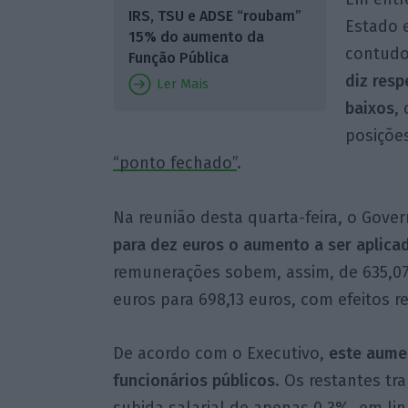
IRS, TSU e ADSE “roubam”
Estado 
15% do aumento da
contudo
Função Pública
diz resp
Ler Mais
baixos
,
posiçõe
“ponto fechado”
.
Na reunião desta quarta-feira, o Gov
para dez euros o aumento a ser aplica
remunerações sobem, assim, de 635,07 
euros para 698,13 euros, com efeitos re
De acordo com o Executivo,
este aumen
funcionários públicos
. Os restantes t