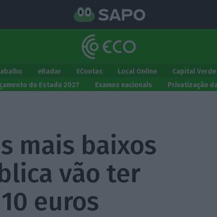
rabalho
eRadar
EContas
Local Online
Capital Verde
çamento do Estado 2027
Exames nacionais
Privatização d
os mais baixos
lica vão ter
10 euros