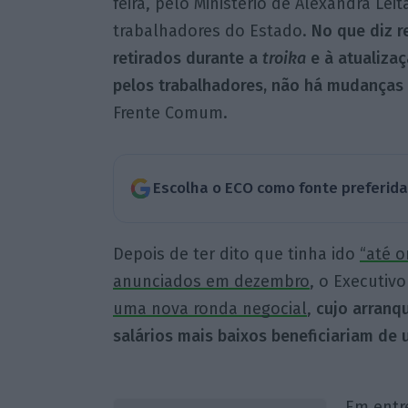
feira, pelo Ministério de Alexandra Le
trabalhadores do Estado.
No que diz r
retirados durante a
troika
e à atualizaç
pelos trabalhadores, não há mudanças
Frente Comum.
Escolha o ECO como fonte preferid
Depois de ter dito que tinha ido
“até o
anunciados em dezembro
, o Executiv
uma nova ronda negocial
,
cujo arranq
salários mais baixos beneficiariam de
Em entr