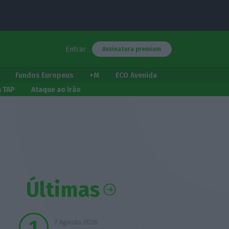
Entrar
Assinatura premium
Fundos Europeus
+M
ECO Avenida
a TAP
Ataque ao Irão
Últimas
7 Agosto 2026