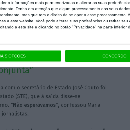
eder a informações mais pormenorizadas e alterar as suas preferência
timento.
Tenha em atenção que algum processamento dos seus dados
nsentimento, mas que tem o direito de se opor a esse processamento. A
 de resto, o fim deste processo negocial.
“É
as a este website. Você pode alterar suas preferências ou retirar seu
Avoila, avisando que os trabalhadores irão
tando a este site e clicando no botão "Privacidade" na parte inferior 
evereiro, a Frente Comum tem marcado um
ão nacional de luta que, promete a dirigente,
ção concretizada a 31 de janeiro
.
AIS OPÇÕES
CONCORDO
conjunta”
a com o secretário de Estado José Couto foi
stado (STE), que à saída disse-se
rno.
“Não esperávamos”
, confessou Maria
jornalistas.