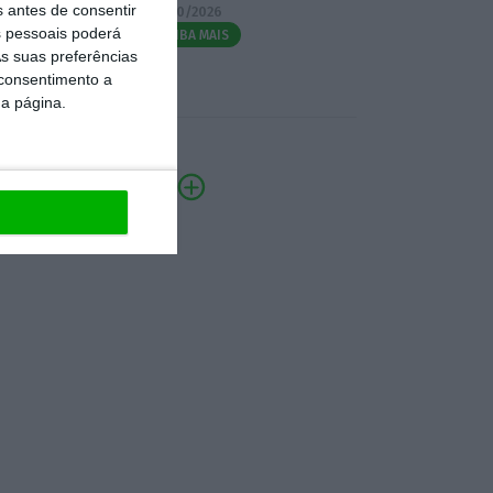
s antes de consentir
07/10/2026
 pessoais poderá
SAIBA MAIS
s suas preferências
 consentimento a
da página.