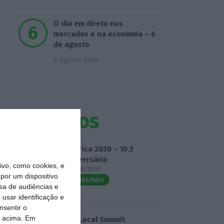
O dia em direto nos
mercados e na economia – 6
de agosto
6 Agosto 2026
Eventos
Fábrica 2030 – 10.º
Aniversário
vo, como cookies, e
14/10/2026
por um dispositivo
SAIBA MAIS
sa de audiências e
usar identificação e
nsentir o
o acima. Em
3.º Local Summit