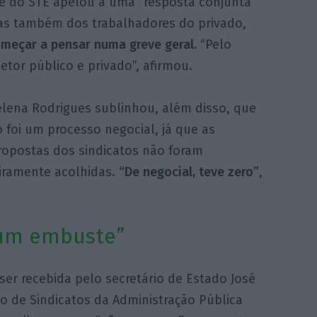
nte do STE apelou a uma “resposta conjunta”
as também dos trabalhadores do privado,
meçar a pensar numa greve geral.
“Pelo
or público e privado”, afirmou.
elena Rodrigues sublinhou, além disso, que
 foi um processo negocial, já que as
ropostas dos sindicatos não foram
iramente acolhidas.
“De negocial, teve zero”
,
“um embuste”
a ser recebida pelo secretário de Estado José
ção de Sindicatos da Administração Pública