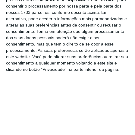
consentir o processamento por nossa parte e pela parte dos
grupo EDP,
que lucrou 512 milhões de euros,
nossos 1733 parceiros, conforme descrito acima. Em
apesar de Portugal ter voltado a dar prejuízo
.
alternativa, pode aceder a informações mais pormenorizadas e
A casa-mãe perde 0,9% para 4,83 euros e a
alterar as suas preferências antes de consentir ou recusar o
consentimento.
Tenha em atenção que algum processamento
eólica EDP Renováveis cede 1,24% para 12,78
dos seus dados pessoais poderá não exigir o seu
euros. A Jerónimo Martins, que
aumentou os
consentimento, mas que tem o direito de se opor a esse
lucros para 433 milhões e vai dar metade em
processamento. As suas preferências serão aplicadas apenas a
este website. Você pode alterar suas preferências ou retirar seu
dividendos
, desliza 0,30% para 16,80 euros.
consentimento a qualquer momento voltando a este site e
clicando no botão "Privacidade" na parte inferior da página.
Em sentido contrário, o BCP é a exceção
. O
banco liderado por Miguel Maya anunciou,
também esta quinta-feira, uma
melhoria dos
lucros para 302 milhões, o que representa o
melhor resultado desde 2007
. Apesar de o
CEO ter dito que a “proposta de dividendo vai
ser muito conservadora”,
as ações avançam
0,31% para 0,1913 euros por ação
.