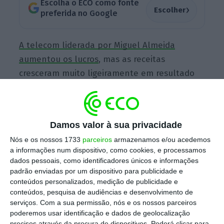
Escolha o ECO como fonte
›
Escolher
preferida no Google
A telecom liderada por Miguel Almeida
aumentou os lucros
, mas as receitas
cresceram muito ligeiramente em resultado
da fraca adesão aos canais desportivos
premium
. Perante estes resultados, e também
na perspetiva dos investimentos necessários
Damos valor à sua privacidade
no 5G, a Nos decidiu cortar os dividendos.
Nós e os nossos 1733
parceiros
armazenamos e/ou acedemos
Ainda assim, vai dar todos os lucros (143,5
a informações num dispositivo, como cookies, e processamos
milhões de euros) aos acionistas. Serão 27,8
dados pessoais, como identificadores únicos e informações
cêntimos de euro por ação.
padrão enviadas por um dispositivo para publicidade e
conteúdos personalizados, medição de publicidade e
conteúdos, pesquisa de audiências e desenvolvimento de
serviços.
Com a sua permissão, nós e os nossos parceiros
A Nos não é a única que reage às contas
poderemos usar identificação e dados de geolocalização
apresentadas. O mesmo acontece com o
precisos através da procura de dispositivos. Poderá clicar para