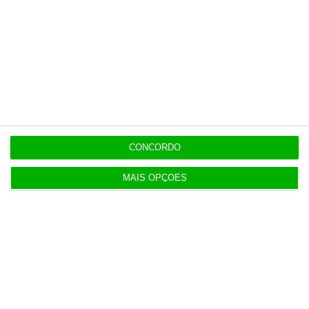
11:19
Dotações para I&D dos governos da UE disparam
61% em 10 anos
11:15
Exportações de bens sobem 1,7% no primeiro
semestre
CONCORDO
MAIS OPÇÕES
11:12
Bruxelas já pagou os 2,32 mil milhões do nono
cheque do PRR