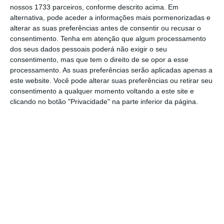
alterada na especialidade.
nossos 1733 parceiros, conforme descrito acima. Em
alternativa, pode aceder a informações mais pormenorizadas e
alterar as suas preferências antes de consentir ou recusar o
PCP vai abster-se na votação do OE 2021
consentimento.
Tenha em atenção que algum processamento
dos seus dados pessoais poderá não exigir o seu
Ler Mais
consentimento, mas que tem o direito de se opor a esse
processamento. As suas preferências serão aplicadas apenas a
este website. Você pode alterar suas preferências ou retirar seu
O que o Governo
previa
era que os
consentimento a qualquer momento voltando a este site e
clicando no botão "Privacidade" na parte inferior da página.
pensionistas que recebessem um montante
global de pensões até 658,22 euros
(concretamente 1,5 IAS – indexante dos
apoios sociais) teriam um aumento de 10
euros a partir de agosto. Este aumento seria
de, apenas, 6 euros para os pensionistas que
receberam, pelo menos, uma pensão
atualizada entre 2011 e 2015.