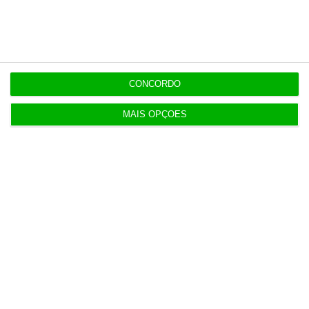
de TV
11:49
Multicare foca website como ponto de acesso à
área saúde
CONCORDO
MAIS OPÇÕES
Populares
Médico de família e snacks. Como é o centro de
saúde privado
5 Agosto 2026
Ceuta: Marrocos apela à “cooperação em vez de