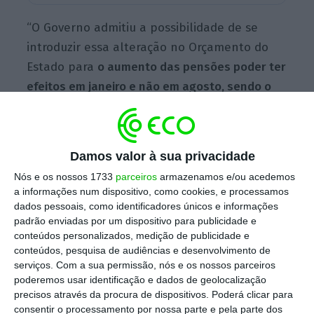
“O Governo admitiu a possibilidade de se
introduzir essa alteração no Orçamento do
Estado para
o aumento das pensões poder ter
efeitos em janeiro e não em agosto, sendo o
valor único de 10 euros e não a diferença entre
6 e 10 euros
, que não se justificava”, adiantou
João Oliveira em conferência de imprensa.
Damos valor à sua privacidade
Nós e os nossos 1733
parceiros
armazenamos e/ou acedemos
a informações num dispositivo, como cookies, e processamos
A proposta de lei orçamental apresentada
dados pessoais, como identificadores únicos e informações
pelo Executivo na Assembleia da República
padrão enviadas por um dispositivo para publicidade e
conteúdos personalizados, medição de publicidade e
prevê uma subida extra das pensões entre os
conteúdos, pesquisa de audiências e desenvolvimento de
10 e os 6 euros a ocorrer partir de agosto,
serviços.
Com a sua permissão, nós e os nossos parceiros
medida que representará um
custo de 99
poderemos usar identificação e dados de geolocalização
precisos através da procura de dispositivos. Poderá clicar para
milhões de euros. Mas a
medida será agora
consentir o processamento por nossa parte e pela parte dos