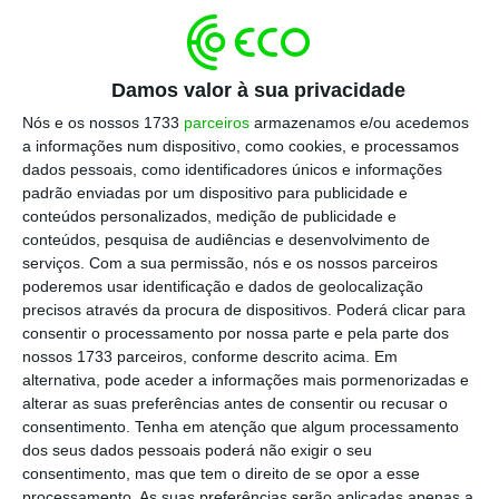
Advogados vão referendar escolha do regime de
previdência
Damos valor à sua privacidade
Ler Mais
Nós e os nossos 1733
parceiros
armazenamos e/ou acedemos
a informações num dispositivo, como cookies, e processamos
Luís Menezes Leitão, que é também
dados pessoais, como identificadores únicos e informações
padrão enviadas por um dispositivo para publicidade e
presidente da Assembleia Geral da CPAS, viu a
conteúdos personalizados, medição de publicidade e
sua proposta ser aprovada, apenas com duas
conteúdos, pesquisa de audiências e desenvolvimento de
abstenções. Na base da proposta estará a
serviços.
Com a sua permissão, nós e os nossos parceiros
poderemos usar identificação e dados de geolocalização
necessidade, defendida por Luís Menezes
precisos através da procura de dispositivos. Poderá clicar para
Leitão, de “
devolver a palavra” aos
consentir o processamento por nossa parte e pela parte dos
advogados e aos Solicitadores face ao
nossos 1733 parceiros, conforme descrito acima. Em
alternativa, pode aceder a informações mais pormenorizadas e
impasse verificado esta terça-feira no
alterar as suas preferências antes de consentir ou recusar o
Conselho Geral da CPAS.
consentimento.
Tenha em atenção que algum processamento
dos seus dados pessoais poderá não exigir o seu
consentimento, mas que tem o direito de se opor a esse
Os
beneficiários da CPAS pagam uma
processamento. As suas preferências serão aplicadas apenas a