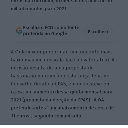
euros na contribuição mensal dos mais de 30
mil advogados para 2021.
Escolha o ECO como fonte
›
Escolher
preferida no Google
A Ordem vem propor não um aumento mais
baixo mas uma descida face ao valor atual. A
decisão resulta de uma proposta do
bastonário na reunião desta terça-feira no
Conselho Geral da CPAS, em que esteve em
causa um
aumento dessa quota mensal para
2021 (proposta da direção da CPAS)” A OA
pretende antes “um abaixamento de cerca de
11 euros”, segundo comunicado.