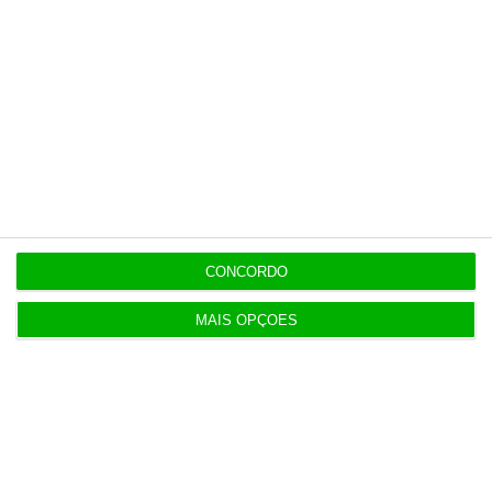
o ECO e os seus jornalistas. A nossa
contrapartida é o jornalismo
independente, rigoroso e credível.
Assine já
Veja todos os planos
CONCORDO
MAIS OPÇÕES
Últimas
EM ATUALIZAÇÃO
17:16
Seguro dá “luz verde” à Prestação Única, mas
deixa alertas