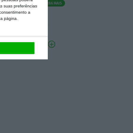
SAIBA MAIS
s suas preferências
 consentimento a
da página.