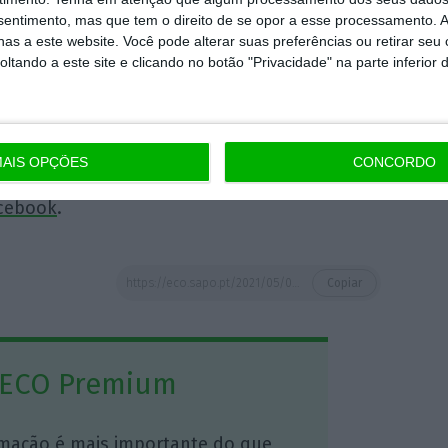
m “sala virtual” com jovens
nsentimento, mas que tem o direito de se opor a esse processamento. A
as a este website. Você pode alterar suas preferências ou retirar seu
tando a este site e clicando no botão "Privacidade" na parte inferior 
 Direitos Sociais,
Nicolas Schmit
, e a ministra
a Social,
Ana Mendes Godinho
, vão participar,
om jovens para
discutir “o futuro da Europa
AIS OPÇÕES
CONCORDO
rência sobre o Futuro da Europa e poderá ser
cebook
.
https://eco.sapo.pt/2021/05/04/5-coisas-que-vao-marcar-o-dia-871/
Copiar
 ECO Premium
mação é mais importante do que