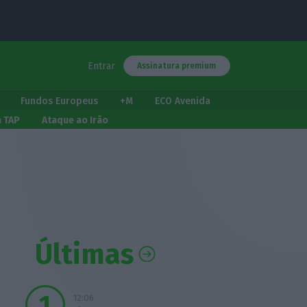
Entrar
Assinatura premium
Fundos Europeus
+M
ECO Avenida
a TAP
Ataque ao Irão
Últimas
12:06