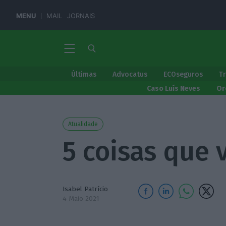
MENU
MAIL
JORNAIS
Últimas
Advocatus
ECOseguros
T
Caso Luís Neves
Or
Atualidade
5 coisas que 
Isabel Patrício
4 Maio 2021