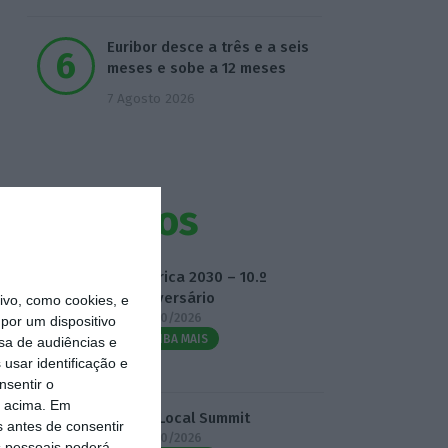
Euribor desce a três e a seis
meses e sobe a 12 meses
7 Agosto 2026
Eventos
Fábrica 2030 – 10.º
Aniversário
vo, como cookies, e
14/10/2026
por um dispositivo
SAIBA MAIS
sa de audiências e
usar identificação e
nsentir o
o acima. Em
3.º Local Summit
s antes de consentir
07/10/2026
 pessoais poderá