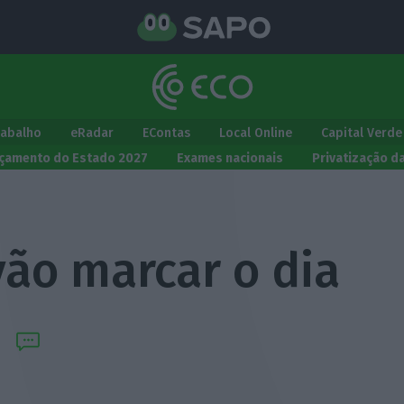
rabalho
eRadar
EContas
Local Online
Capital Verde
çamento do Estado 2027
Exames nacionais
Privatização d
vão marcar o dia