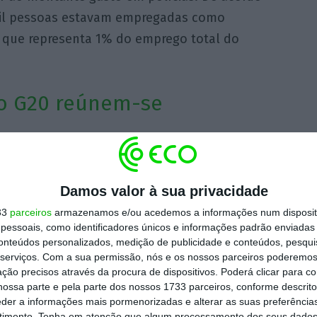
mil pessoas estavam empregadas como
que representa 1% do emprego total do
do G20 reúnem-se
ião marcada para esta terça-feira.
Os
igitais, como reavivar com segurança as
ar este que tem sido um dos setores mais
Damos valor à sua privacidade
enda, está também a assinatura de um
33
parceiros
armazenamos e/ou acedemos a informações num dispositi
essoais, como identificadores únicos e informações padrão enviadas 
 a Organização para a Cooperação e
conteúdos personalizados, medição de publicidade e conteúdos, pesqui
 uma série de diretrizes em sete grandes
serviços.
Com a sua permissão, nós e os nossos parceiros poderemos 
, gestão de crises, resiliência, inclusão,
ção precisos através da procura de dispositivos. Poderá clicar para co
ossa parte e pela parte dos nossos 1733 parceiros, conforme descrit
 investimentos e infraestruturas.
eder a informações mais pormenorizadas e alterar as suas preferência
timento.
Tenha em atenção que algum processamento dos seus dados