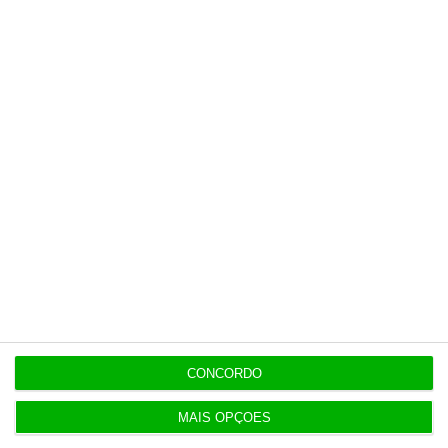
12:06
Livros pelo Telegram ‘rasgam’ mais de 75 milhões
às editoras
12:00
Banksy custa 175 mil euros aos contribuintes
ingleses
10:21
Preços o Irão continuarão a marcar rumo dos
mercados
CONCORDO
10:10
Investidores regressam à Europa com lucros em
MAIS OPÇÕES
alta