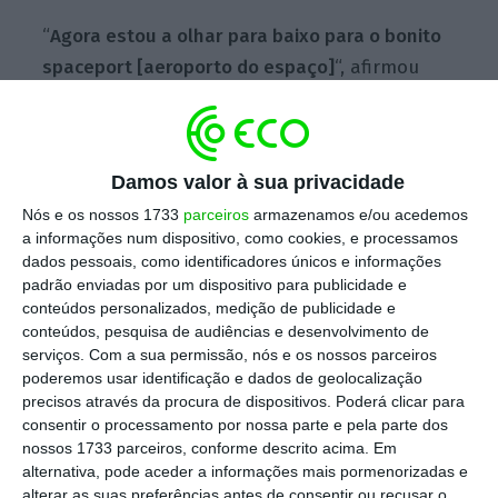
“
Agora estou a olhar para baixo para o bonito
spaceport [aeroporto do espaço]
“, afirmou
Branson na filmagem em direto divulgada
pela Virgin Galactic, a empresa que detém e
que desenvolveu este turismo espacial. O
Damos valor à sua privacidade
milionário britânico aproveitou para dar os
Nós e os nossos 1733
parceiros
armazenamos e/ou acedemos
“parabéns” a todos os que criaram um “lugar
a informações num dispositivo, como cookies, e processamos
tão bonito”.
dados pessoais, como identificadores únicos e informações
padrão enviadas por um dispositivo para publicidade e
conteúdos personalizados, medição de publicidade e
conteúdos, pesquisa de audiências e desenvolvimento de
“O turismo terá muito futuro no espaço”
serviços.
Com a sua permissão, nós e os nossos parceiros
PREMIUM
poderemos usar identificação e dados de geolocalização
precisos através da procura de dispositivos. Poderá clicar para
Ler Mais
consentir o processamento por nossa parte e pela parte dos
nossos 1733 parceiros, conforme descrito acima. Em
alternativa, pode aceder a informações mais pormenorizadas e
“
Bem-vindos ao despertar de uma nova era
alterar as suas preferências antes de consentir ou recusar o