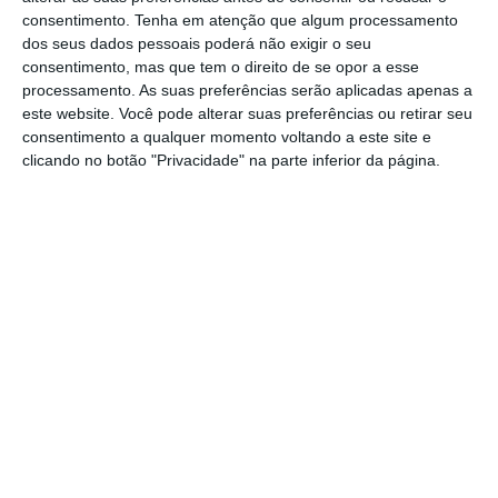
espacial
“, escreveu posteriormente na sua
consentimento.
Tenha em atenção que algum processamento
conta de Twitter o agora astronauta. Este é o
dos seus dados pessoais poderá não exigir o seu
consentimento, mas que tem o direito de se opor a esse
primeiro passo para que o turismo espacial
processamento. As suas preferências serão aplicadas apenas a
se torne uma realidade através da Virgin
este website. Você pode alterar suas preferências ou retirar seu
Galactic. Há ainda outras empresas com o
consentimento a qualquer momento voltando a este site e
clicando no botão "Privacidade" na parte inferior da página.
mesmo propósito, como é o caso da Blue
Origin de Jeff Bezos ou a SpaceX de Elon
Musk.
Tweet from @richardbranson
Já na Terra, Richard Branson falou ao público
e deixou a garantia de que tornará o turismo
espacial “mais acessível” através da Virgin
Galactic. “
Imaginem um mundo onde pessoas
de todas as idades, de qualquer contexto, de