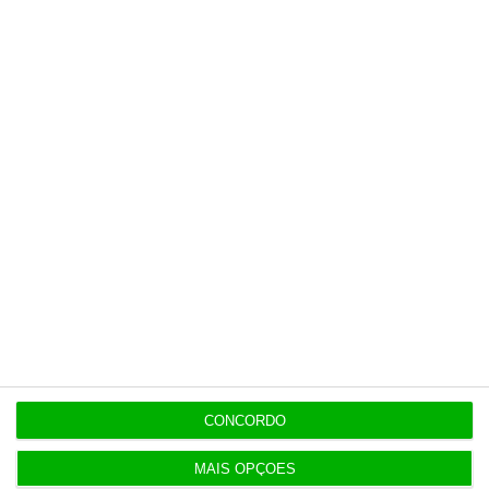
Populares
“Se a centralização conseguir manter o bolo atual
já será uma vitória”
7:02
Do IVA à TSU. As (poucas) obrigações fiscais de
agosto
3 Agosto 2026
Sérvulo assessora SCP na compra do Holmes
Place Alvalade
CONCORDO
3 Agosto 2026
MAIS OPÇÕES