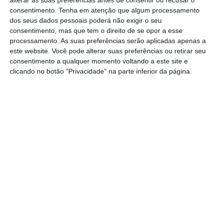
alterar as suas preferências antes de consentir ou recusar o
recrutamento massivo
, existindo uma centena
consentimento.
Tenha em atenção que algum processamento
dos seus dados pessoais poderá não exigir o seu
de autocarros que transportam os candidatos
consentimento, mas que tem o direito de se opor a esse
das várias regiões até à fábrica.
processamento. As suas preferências serão aplicadas apenas a
este website. Você pode alterar suas preferências ou retirar seu
consentimento a qualquer momento voltando a este site e
Para aumentar o apetite dos candidatos,
a
clicando no botão "Privacidade" na parte inferior da página.
Foxconn está a oferecer um
sining bonus
equivalente a 1.663 euros
. O objetivo da Apple
é distribuir entre 130 milhões a 150 milhões
de novos iPhones no segundo semestre deste
ano.
1
https://eco.sapo.pt/2021/08/26/fornecedor-da-apple-quer-contratar-200-mil-pessoas-ate-setembro-a-tempo-do-iphone-13/
Copiar