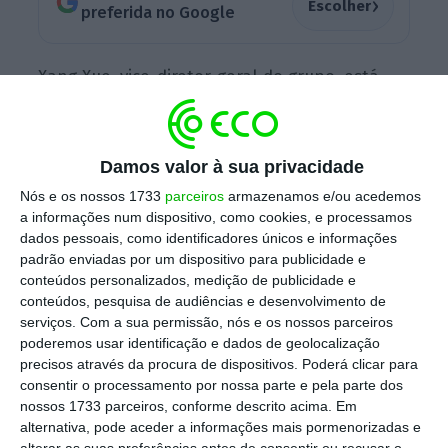
›
Escolher
preferida no Google
Xang Xue, vice-diretor-geral do grupo, está
confiante de que
o recrutamento vai atingir os
níveis desejados
, por causa do apoio dos
governos locais.
Damos valor à sua privacidade
Nós e os nossos 1733
parceiros
armazenamos e/ou acedemos
a informações num dispositivo, como cookies, e processamos
dados pessoais, como identificadores únicos e informações
Apple
Mais sobre a empresa
padrão enviadas por um dispositivo para publicidade e
conteúdos personalizados, medição de publicidade e
Ver Perfil
conteúdos, pesquisa de audiências e desenvolvimento de
serviços.
Com a sua permissão, nós e os nossos parceiros
poderemos usar identificação e dados de geolocalização
Desde logo, o
South China Morning Post
revela
precisos através da procura de dispositivos. Poderá clicar para
que
muitos governos locais na província de
consentir o processamento por nossa parte e pela parte dos
nossos 1733 parceiros, conforme descrito acima. Em
Henan estão a mobilizar potenciais
alternativa, pode aceder a informações mais pormenorizadas e
trabalhadores para este novo plano de