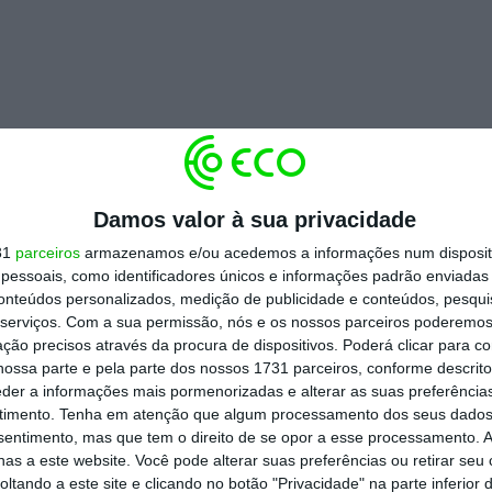
 azeite, óleos alimentares e a manteiga;
Damos valor à sua privacidade
l
, sem leite e laticínios;
31
parceiros
armazenamos e/ou acedemos a informações num dispositi
essoais, como identificadores únicos e informações padrão enviadas 
conteúdos personalizados, medição de publicidade e conteúdos, pesqui
nutrição entérica e produtos sem glúten.
serviços.
Com a sua permissão, nós e os nossos parceiros poderemos 
ção precisos através da procura de dispositivos. Poderá clicar para co
 tripartida entre o Governo, a Associação
ossa parte e pela parte dos nossos 1731 parceiros, conforme descrit
eder a informações mais pormenorizadas e alterar as suas preferência
o (APED) e a Confederação dos Agricultores
timento.
Tenha em atenção que algum processamento dos seus dados
inatura de um pacto para a redução e
nsentimento, mas que tem o direito de se opor a esse processamento. A
as a este website. Você pode alterar suas preferências ou retirar seu
ntares a 27 de março.
tando a este site e clicando no botão "Privacidade" na parte inferior 