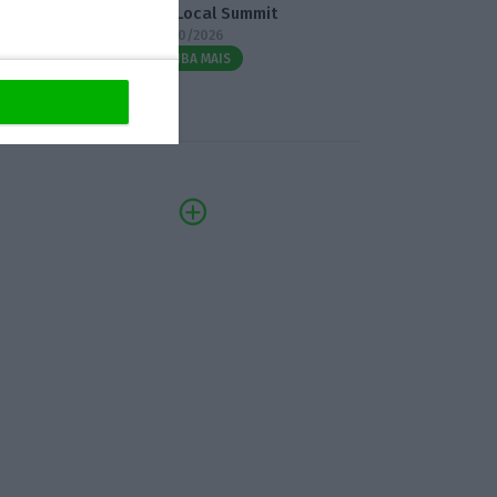
3.º Local Summit
07/10/2026
SAIBA MAIS