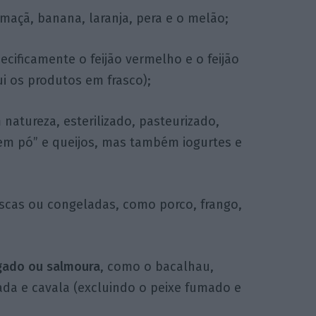
maçã, banana, laranja, pera e o melão;
pecificamente o feijão vermelho e o feijão
i os produtos em frasco);
 natureza, esterilizado, pasteurizado,
em pó” e queijos, mas também iogurtes e
escas ou congeladas, como porco, frango,
lgado ou salmoura
, como o bacalhau,
ada e cavala (excluindo o peixe fumado e