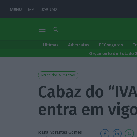
MENU
MAIL
JORNAIS
Últimas
Advocatus
ECOseguros
T
Orçamento do Estado 
Preço dos Alimentos
Cabaz do “IVA 
entra em vigo
Joana Abrantes Gomes