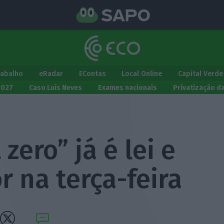
rabalho
eRadar
EContas
Local Online
Capital Verde
2027
Caso Luís Neves
Exames nacionais
Privatização d
zero” já é lei e
r na terça-feira