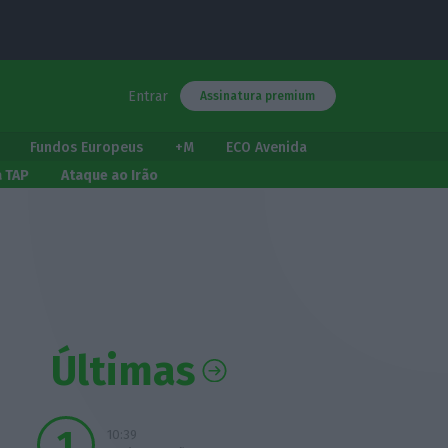
Entrar
Assinatura premium
Fundos Europeus
+M
ECO Avenida
a TAP
Ataque ao Irão
Últimas
10:39