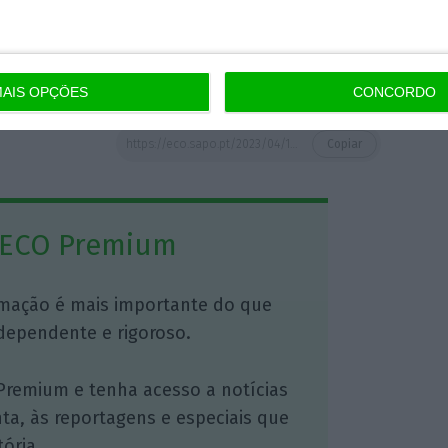
specialidade em 4 de abril, na Comissão de
m votação final global no dia 7.
AIS OPÇÕES
CONCORDO
https://eco.sapo.pt/2023/04/14/cabaz-do-iva-zero-ja-e-lei-e-entra-em-vigor-na-terca-feira/
Copiar
 ECO Premium
mação é mais importante do que
dependente e rigoroso.
Premium e tenha acesso a notícias
nta, às reportagens e especiais que
ória.