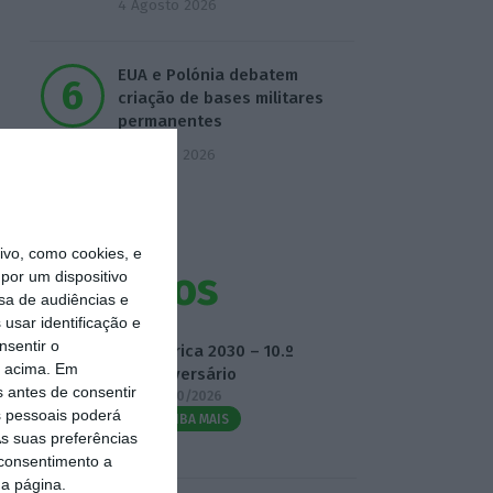
4 Agosto 2026
EUA e Polónia debatem
criação de bases militares
permanentes
5 Agosto 2026
vo, como cookies, e
Eventos
por um dispositivo
sa de audiências e
usar identificação e
nsentir o
Fábrica 2030 – 10.º
o acima. Em
Aniversário
s antes de consentir
14/10/2026
 pessoais poderá
SAIBA MAIS
s suas preferências
 consentimento a
da página.