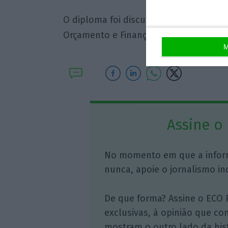
O diploma foi discutido e votado na e
Orçamento e Finanças, e foi aprovado e
M
Assine o
No momento em que a infor
nunca, apoie o jornalismo in
De que forma? Assine o ECO 
exclusivas, à opinião que co
mostram o outro lado da hist