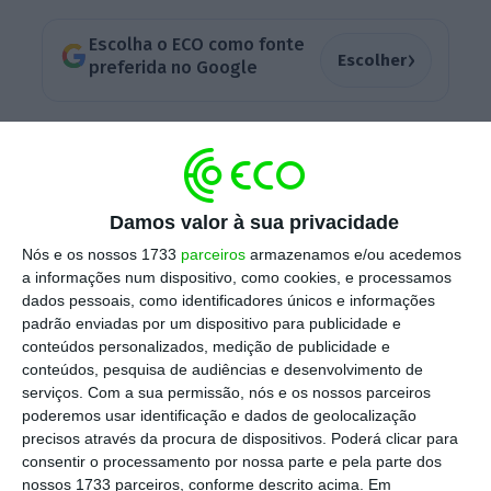
Escolha o ECO como fonte
›
Escolher
preferida no Google
O Ministério da Justiça garante haver
normalidade nesta espécie de balcões de
atendimento ao público sem juiz residente,
Damos valor à sua privacidade
onde é obrigatória a realização de
Nós e os nossos 1733
parceiros
armazenamos e/ou acedemos
julgamentos de
delitos com pena até cinco
a informações num dispositivo, como cookies, e processamos
anos de cadeia
.
“A
não realização
de
dados pessoais, como identificadores únicos e informações
julgamentos decorre da ausência de
padrão enviadas por um dispositivo para publicidade e
conteúdos personalizados, medição de publicidade e
marcação de julgamentos cuja realização
conteúdos, pesquisa de audiências e desenvolvimento de
deva ser assegurada nesses juízos. Os
serviços.
Com a sua permissão, nós e os nossos parceiros
constrangimentos pontuais registados não
poderemos usar identificação e dados de geolocalização
precisos através da procura de dispositivos. Poderá clicar para
são impeditivos dessa atividade, com exceção
consentir o processamento por nossa parte e pela parte dos
de Penamacor, onde não se realizam
nossos 1733 parceiros, conforme descrito acima. Em