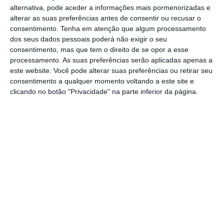
julgamentos desde 2021, em virtude de as
alternativa, pode aceder a informações mais pormenorizadas e
alterar as suas preferências antes de consentir ou recusar o
instalações carecerem de intervenção, já
consentimento.
Tenha em atenção que algum processamento
sinalizada pelos serviços, e que se está a
dos seus dados pessoais poderá não exigir o seu
procurar resolver”, avançou fonte oficial do
consentimento, mas que tem o direito de se opor a esse
processamento. As suas preferências serão aplicadas apenas a
Ministério da Justiça.
este website. Você pode alterar suas preferências ou retirar seu
consentimento a qualquer momento voltando a este site e
clicando no botão "Privacidade" na parte inferior da página.
O presidente da Associação Sindical de Juízes
Portugueses, Manuel Ramos Soares, frisa que
a eficiência e a produtividade não podem
servir de justificação para o que está a
ocorrer no país. De acordo com o Ministério
da Justiça, os 41 tribunais de proximidade
existentes no país realizaram
1.396
julgamentos cíveis e criminais
.