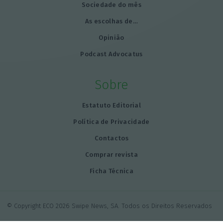
Sociedade do mês
As escolhas de…
Opinião
Podcast Advocatus
Sobre
Estatuto Editorial
Política de Privacidade
Contactos
Comprar revista
Ficha Técnica
© Copyright ECO 2026 Swipe News, SA. Todos os Direitos Reservados