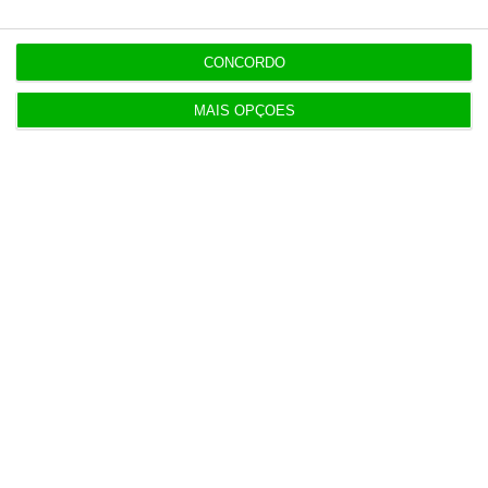
Mau tempo. IEFP recebe 269 pedidos de
prolongamento de apoio
CONCORDO
4 Agosto 2026
MAIS OPÇÕES
Cerca de 72.000 pessoas entraram em Ceuta
ilegalmente
4 Agosto 2026
Lucro do Montepio desce 17% castigado por ‘one
offs’
5 Agosto 2026
Disney e TikTok aliam-se nos vídeos de curto
formato
5 Agosto 2026