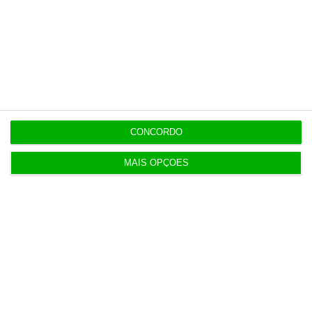
APPM Marketing Awards atingem 290
candidaturas em 2026
4 Agosto 2026
Hoje nas notícias: certificados de aforro, Luís
CONCORDO
Neves e Gaia
5 Agosto 2026
MAIS OPÇÕES
Cabaz alimentar volta a subir e atinge 253,6 euros
5 Agosto 2026
Uma em cada dez casas são vendidas no espaço
de uma semana
6 Agosto 2026