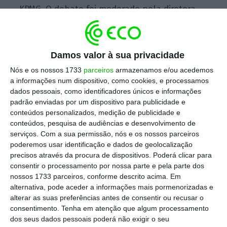
KPMG. O debate foi moderado pela diretora
executiva da
Advocatus
, Filipa Ambrósio de
Sousa. Veja aqui o vídeo.
Damos valor à sua privacidade
Nós e os nossos 1733
parceiros
armazenamos e/ou acedemos
Escolha o ECO como fonte
›
Escolher
a informações num dispositivo, como cookies, e processamos
preferida no Google
dados pessoais, como identificadores únicos e informações
padrão enviadas por um dispositivo para publicidade e
conteúdos personalizados, medição de publicidade e
conteúdos, pesquisa de audiências e desenvolvimento de
serviços.
Com a sua permissão, nós e os nossos parceiros
poderemos usar identificação e dados de geolocalização
precisos através da procura de dispositivos. Poderá clicar para
consentir o processamento por nossa parte e pela parte dos
nossos 1733 parceiros, conforme descrito acima. Em
alternativa, pode aceder a informações mais pormenorizadas e
alterar as suas preferências antes de consentir ou recusar o
consentimento.
Tenha em atenção que algum processamento
dos seus dados pessoais poderá não exigir o seu