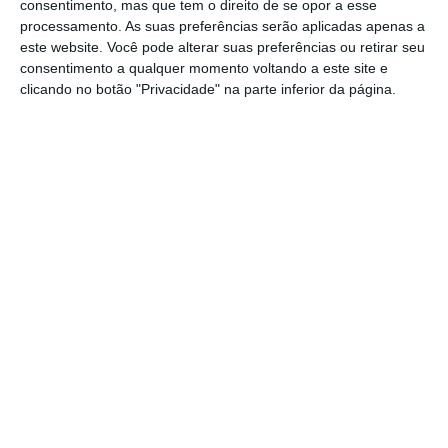
consentimento, mas que tem o direito de se opor a esse
processamento. As suas preferências serão aplicadas apenas a
este website. Você pode alterar suas preferências ou retirar seu
consentimento a qualquer momento voltando a este site e
clicando no botão "Privacidade" na parte inferior da página.
https://eco.sapo.pt/2023/06/28/asap-ordem-e-kpmg-debatem-o-futuro-das-multidisciplinares/
Copiar
Assine o ECO Premium
No momento em que a informação é
mais importante do que nunca, apoie
o jornalismo independente e rigoroso.
De que forma? Assine o ECO Premium e
tenha acesso a notícias exclusivas, à
opinião que conta, às reportagens e