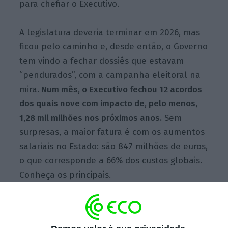
para chefiar o Executivo.
A legislatura deveria terminar em 2026, mas
ficou pelo caminho e, desde então, o Governo
tem vindo a fechar dossiês que estavam
“pendurados”, com a campanha eleitoral na
mira.
Num mês, o Executivo fechou 12 acordos
dos quais nove com impacto de, pelo menos,
1,28 mil milhões nos próximos anos.
Sem
surpresas, a maior fatura é com os aumentos
salariais no Estado: são 847 milhões de euros,
o que corresponde a 66% dos custos globais.
Conheça os principais.
Governo aprova aumentos
salariais de 52 euros e 3%