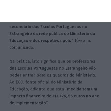
concursos destinados à seleção e
recrutamento do pessoal docente da
educação pré-escolar e dos ensinos básico e
secundário das Escolas Portuguesas no
Estrangeiro da rede pública do Ministério da
Educação e dos respetivos polo
“, lê-se no
comunicado.
Na prática, isto significa que os professores
das Escolas Portuguesas no Estrangeiro vão
poder entrar para os quadros do Ministério.
Ao ECO, fonte oficial do Ministério da
Educação, adianta que esta “
medida tem um
impacto financeiro de 313.726, 56 euros no ano
de implementação”.