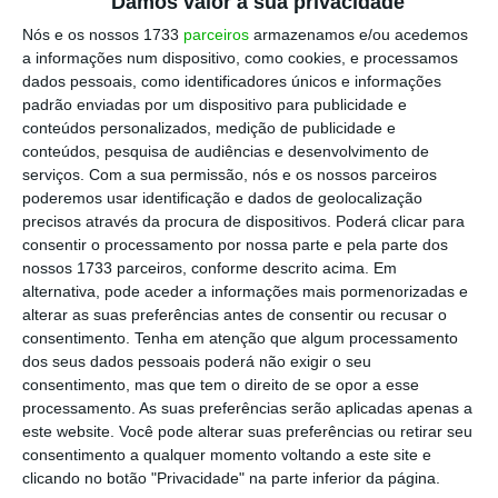
Damos valor à sua privacidade
na Função Pública para
Nós e os nossos 1733
parceiros
armazenamos e/ou acedemos
2024
a informações num dispositivo, como cookies, e processamos
dados pessoais, como identificadores únicos e informações
padrão enviadas por um dispositivo para publicidade e
No rescaldo da crise política e horas antes de
conteúdos personalizados, medição de publicidade e
conteúdos, pesquisa de audiências e desenvolvimento de
o Presidente da República comunicar ao país
serviços.
Com a sua permissão, nós e os nossos parceiros
que iria
dissolver a Assembleia da República
poderemos usar identificação e dados de geolocalização
e convocar eleições antecipadas,
o Governo,
precisos através da procura de dispositivos. Poderá clicar para
consentir o processamento por nossa parte e pela parte dos
aprovou, em Conselho de Ministros, as
nossos 1733 parceiros, conforme descrito acima. Em
atualizações salariais para a Função Pública
alternativa, pode aceder a informações mais pormenorizadas e
que vão entrar em vigor em 2024. Em causa
alterar as suas preferências antes de consentir ou recusar o
consentimento.
Tenha em atenção que algum processamento
estão aumentos que oscilam entre 52,63
dos seus dados pessoais poderá não exigir o seu
euros até ordenados brutos mensais de
consentimento, mas que tem o direito de se opor a esse
1.754,49 euros e 3% para remunerações
processamento. As suas preferências serão aplicadas apenas a
este website. Você pode alterar suas preferências ou retirar seu
superiores.
consentimento a qualquer momento voltando a este site e
clicando no botão "Privacidade" na parte inferior da página.
Tal como explicou o ECO
,
os aumentos