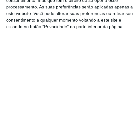
consentimento, mas que tem o direito de se opor a esse
da capacidade russa de GNL e, por
processamento. As suas preferências serão aplicadas apenas a
este website. Você pode alterar suas preferências ou retirar seu
conseguinte, limita as receitas da Rússia
“,
consentimento a qualquer momento voltando a este site e
defende a proposta.
clicando no botão "Privacidade" na parte inferior da página.
PE aprova reforço da transparência no mercado
energético
Ler Mais
Caso a proposta seja adotada,
esta seria a
primeira vez que a União Europeia aplicaria
sanções contra o gás natural russo
, desde o
início da guerra. A proposta deverá ser
discutida entre os Estados-membros na
próxima quarta-feira, 8 de maio.
Embora se registe um apoio político