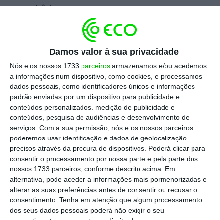
recebê-lo.
Escolha o ECO como fonte
›
Escolher
Damos valor à sua privacidade
preferida no Google
Nós e os nossos 1733
parceiros
armazenamos e/ou acedemos
a informações num dispositivo, como cookies, e processamos
“
Esta proposta não afeta as importações para
dados pessoais, como identificadores únicos e informações
a UE
“, cita o
Politico
a proposta a que teve
padrão enviadas por um dispositivo para publicidade e
conteúdos personalizados, medição de publicidade e
acesso. Segundo o jornal, estas restrições
conteúdos, pesquisa de audiências e desenvolvimento de
teriam a
capacidade de afetar cerca de um
serviços.
Com a sua permissão, nós e os nossos parceiros
quarto das receitas russas provenientes do
poderemos usar identificação e dados de geolocalização
precisos através da procura de dispositivos. Poderá clicar para
setor do GNL.
consentir o processamento por nossa parte e pela parte dos
nossos 1733 parceiros, conforme descrito acima. Em
alternativa, pode aceder a informações mais pormenorizadas e
As sanções também proibiriam o
alterar as suas preferências antes de consentir ou recusar o
consentimento.
Tenha em atenção que algum processamento
envolvimento da UE em futuros projetos de
dos seus dados pessoais poderá não exigir o seu
GNL na Rússia. “
Tal medida limita a expansão