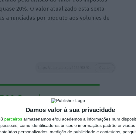
quase 20%. O valor atualizado esta sexta-
axas anunciadas por produto aos volumes de
https://eco.sapo.pt/2025/08/08/tarifa-media-dos-eua-sobe-para-201/
Copiar
 ECO Premium
Damos valor à sua privacidade
mação é mais importante do que
33
parceiros
armazenamos e/ou acedemos a informações num dispositi
dependente e rigoroso.
essoais, como identificadores únicos e informações padrão enviadas 
conteúdos personalizados, medição de publicidade e conteúdos, pesqui