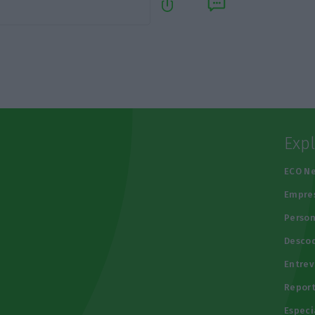
Exp
e
ECO N
Empre
Person
Descod
Entrev
Repor
Especi