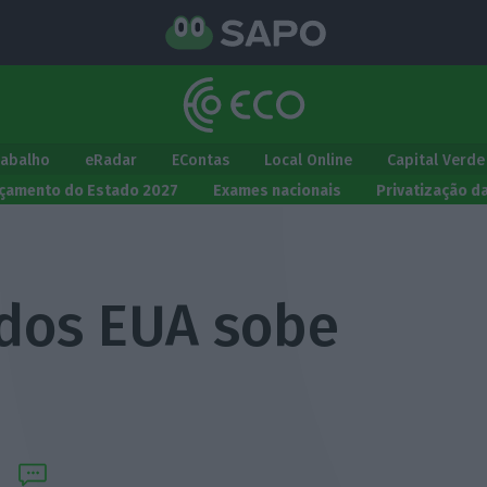
rabalho
eRadar
EContas
Local Online
Capital Verde
çamento do Estado 2027
Exames nacionais
Privatização d
 dos EUA sobe