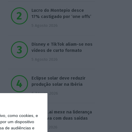
Lucro do Montepio desce
17% castigado por ‘one offs’
5 Agosto 2026
Disney e TikTok aliam-se nos
vídeos de curto formato
5 Agosto 2026
Eclipse solar deve reduzir
produção solar na Ibéria
6 Agosto 2026
Defined.ai mexe na liderança
vo, como cookies, e
executiva com duas saídas
por um dispositivo
7 Agosto 2026
sa de audiências e