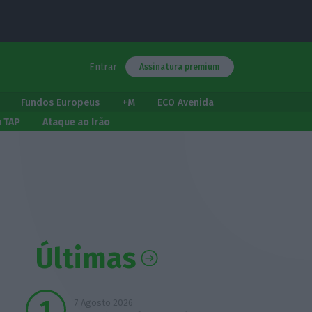
Entrar
Assinatura premium
Fundos Europeus
+M
ECO Avenida
a TAP
Ataque ao Irão
Últimas
7 Agosto 2026