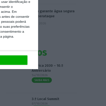
usar identificação e
nsentir o
Ministra garante água segura
o acima. Em
após ciberataque
s antes de consentir
 pessoais poderá
7 Agosto 2026
s suas preferências
 consentimento a
da página.
Eventos
Fábrica 2030 – 10.º
Aniversário
14/10/2026
SAIBA MAIS
3.º Local Summit
07/10/2026