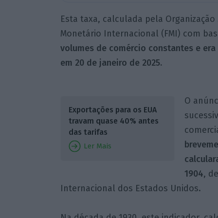
Esta taxa, calculada pela Organização
Monetário Internacional (FMI) com ba
volumes de comércio constantes e era
em 20 de janeiro de 2025.
O anúnci
Exportações para os EUA
sucessiv
travam quase 40% antes
comercia
das tarifas
breveme
Ler Mais
calcular
1904
, d
Internacional dos Estados Unidos.
Na década de 1930, este indicador, ca