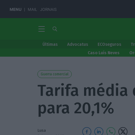
MENU
MAIL
JORNAIS
Últimas
Advocatus
ECOseguros
T
Caso Luís Neves
Or
Guerra comercial
Tarifa média
para 20,1%
Lusa