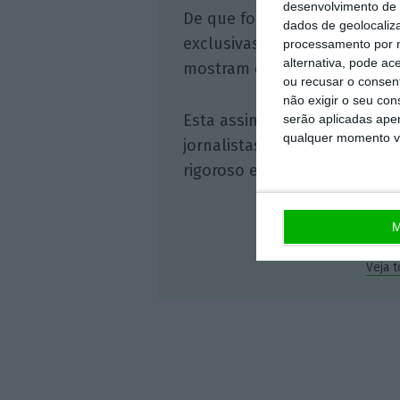
desenvolvimento de 
De que forma? Assine o ECO 
dados de geolocaliza
exclusivas, à opinião que co
processamento por n
alternativa, pode ac
mostram o outro lado da hist
ou recusar o consen
não exigir o seu co
Esta assinatura é uma forma
serão aplicadas apen
qualquer momento vol
jornalistas. A nossa contrap
rigoroso e credível.
M
Veja 