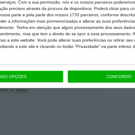
serviços.
Com a sua permissão, nós e os nossos parceiros poderemos 
Premium e tenha acesso a notícias
ção precisos através da procura de dispositivos. Poderá clicar para co
nta, às reportagens e especiais que
ossa parte e pela parte dos nossos 1733 parceiros, conforme descrit
eder a informações mais pormenorizadas e alterar as suas preferência
ória.
timento.
Tenha em atenção que algum processamento dos seus dados
nsentimento, mas que tem o direito de se opor a esse processamento. A
 de apoiar o ECO e os seus
as a este website. Você pode alterar suas preferências ou retirar seu
tando a este site e clicando no botão "Privacidade" na parte inferior 
artida é o jornalismo independente,
Assine já
AIS OPÇÕES
CONCORDO
todos os planos