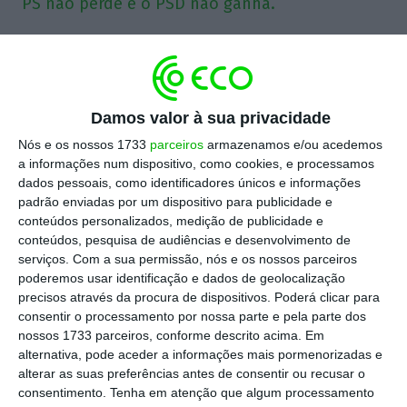
PS não perde e o PSD não ganha.
E depois das Autárquicas o Primeiro-Ministro entra
em disfunção política e o Governo em erupção
eréctil. Direito ao assunto. O Primeiro-Ministro
Damos valor à sua privacidade
comporta-se como aquele político perdido que,
Nós e os nossos 1733
parceiros
armazenamos e/ou acedemos
intoxicado pela vitória eleitoral, participa nas
a informações num dispositivo, como cookies, e processamos
buscas para localizar a sua própria autoridade
dados pessoais, como identificadores únicos e informações
padrão enviadas por um dispositivo para publicidade e
política. Anestesiado pela arrogância e pelo
conteúdos personalizados, medição de publicidade e
choque, o Primeiro-Ministro finge procurar o
conteúdos, pesquisa de audiências e desenvolvimento de
telemóvel que esconde no bolso da gaveta para
serviços.
Com a sua permissão, nós e os nossos parceiros
poderemos usar identificação e dados de geolocalização
escapar a todos os pedidos de todos os autarcas
precisos através da procura de dispositivos. Poderá clicar para
de todas as promessas. Costa adormece intocável
consentir o processamento por nossa parte e pela parte dos
e acorda acossado. Acossado pela realidade
nossos 1733 parceiros, conforme descrito acima. Em
alternativa, pode aceder a informações mais pormenorizadas e
desgovernada e perseguido pelo desaire na
alterar as suas preferências antes de consentir ou recusar o
Cidade Grande em plena ciclovia de Lisboa. Quem
consentimento.
Tenha em atenção que algum processamento