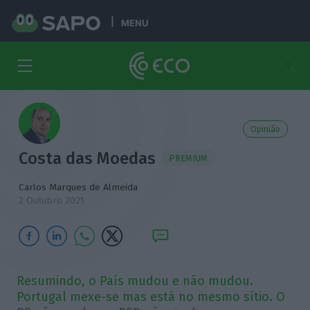
MENU
Opinião
Costa das Moedas
PREMIUM
Carlos Marques de Almeida
2 Outubro 2021
Resumindo, o País mudou e não mudou.
Portugal mexe-se mas está no mesmo sítio. O