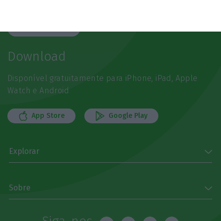
referência
Subscrever
Download
Disponível gratuitamente para iPhone, iPad, Apple
Watch e Android
App Store
Google Play
Explorar
Sobre