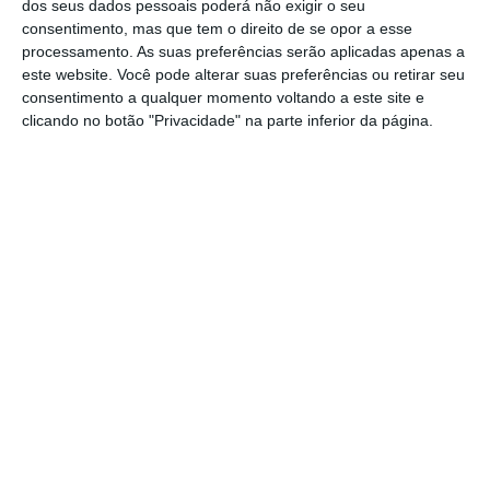
ganha as Autárquicas parece que perde as
dos seus dados pessoais poderá não exigir o seu
consentimento, mas que tem o direito de se opor a esse
eleições, quem perde as Autárquicas parece que
processamento. As suas preferências serão aplicadas apenas a
ganha as eleições. É um paradoxo ou talvez não
este website. Você pode alterar suas preferências ou retirar seu
no País que
consentimento a qualquer momento voltando a este site e
clicando no botão "Privacidade" na parte inferior da página.
Carlos Marques de
Almeida
Professor Universitário
Assine para ler este artigo
https://eco.sapo.pt/opiniao/costa-das-moedas/
Copiar
Aceda às notícias premium do ECO. Torne-se
assinante.