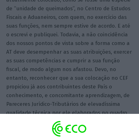
de “unidade de queimados”, no Centro de Estudos
Fiscais e Aduaneiros, com quem, no exercício das
suas funções, nem sempre estive de acordo. E até
o escrevi e publiquei. Todavia, a não coincidência
dos nossos pontos de vista sobre a forma como a
AT deve desempenhar as suas atribuições, exercer
as suas competências e cumprir a sua função
fiscal, de modo algum nos afastou. Devo, no
entanto, reconhecer que a sua colocação no CEF
propiciou já aos contribuintes deste País o
conhecimento, e concomitante aprendizagem, de
Pareceres Jurídico-Tributários de elevadíssima
qualidade técnica por ele elaborados no quadro
das funções que ora lhe estão atribuídos.
A minha opinião é sobre o cidadão (artigo 26.º, n.º