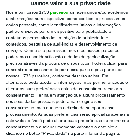
Damos valor à sua privacidade
1, da CRP) José Maria Pires, membro, com toda a
Nós e os nossos 1733
parceiros
armazenamos e/ou acedemos
legitimidade e suporte constitucional, e sem
a informações num dispositivo, como cookies, e processamos
qualquer incompatibilidade legal, do Movimento
dados pessoais, como identificadores únicos e informações
padrão enviadas por um dispositivo para publicidade e
Cultural da Terra de Miranda (MCTM) que,
conteúdos personalizados, medição de publicidade e
enquanto associação, e nos termos do artigo 46.º,
conteúdos, pesquisa de audiências e desenvolvimento de
n.º 2, da CRP, 2. As associações prosseguem
serviços.
Com a sua permissão, nós e os nossos parceiros
poderemos usar identificação e dados de geolocalização
livremente os seus fins sem interferência das
precisos através da procura de dispositivos. Poderá clicar para
autoridades públicas e não podem ser dissolvidas
consentir o processamento por nossa parte e pela parte dos
pelo Estado ou suspensas as suas actividades
nossos 1733 parceiros, conforme descrito acima. Em
alternativa, pode aceder a informações mais pormenorizadas e
senão nos casos previstos na lei e mediante
alterar as suas preferências antes de consentir ou recusar o
decisão judicial.
consentimento.
Tenha em atenção que algum processamento
dos seus dados pessoais poderá não exigir o seu
consentimento, mas que tem o direito de se opor a esse
A MCTM parece não ter incomodado ninguém
processamento. As suas preferências serão aplicadas apenas a
enquanto se dedicou apenas a defender e a
este website. Você pode alterar suas preferências ou retirar seu
propagar a língua mirandesa. Quando, no
consentimento a qualquer momento voltando a este site e
clicando no botão "Privacidade" na parte inferior da página.
exercício do seu objeto, começa a incomodar o