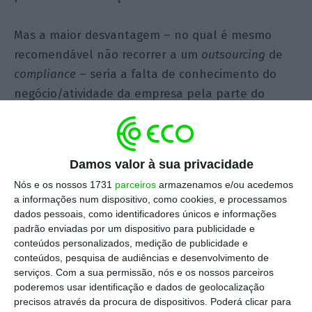
Mas a maior desvantagem – no qual é mesmo
recomendável não recorrer a um
outsourcing
de
compliance
– seria a falta de conhecimento do
negócio/atividade da empresa pela parte do
prestador de serviços escolhido. Ou que o mesmo
não tenha experiência suficiente, de forma
global.
Damos valor à sua privacidade
Nós e os nossos 1731
parceiros
armazenamos e/ou acedemos
Mas também o
outsourcing
terá mais vantagens
a informações num dispositivo, como cookies, e processamos
que desvantagens: numa estratégia para otimizar
dados pessoais, como identificadores únicos e informações
resultados empresariais traz vantagens em
padrão enviadas por um dispositivo para publicidade e
conteúdos personalizados, medição de publicidade e
termos de custo, limitação de
headcount
,
conteúdos, pesquisa de audiências e desenvolvimento de
cumprimento de requisitos legais e até mesmo de
serviços.
Com a sua permissão, nós e os nossos parceiros
responsabilidade profissional.
poderemos usar identificação e dados de geolocalização
precisos através da procura de dispositivos. Poderá clicar para