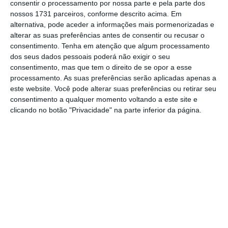
consentir o processamento por nossa parte e pela parte dos
Com esta opção, é possível reduzir custos
nossos 1731 parceiros, conforme descrito acima. Em
mantendo a observância dos diplomas legais e,
alternativa, pode aceder a informações mais pormenorizadas e
alterar as suas preferências antes de consentir ou recusar o
dependendo da empresa, aumentando até
consentimento.
Tenha em atenção que algum processamento
vantagens competitivas. Em vez de contratar,
dos seus dados pessoais poderá não exigir o seu
treinar e manter um grande número de
consentimento, mas que tem o direito de se opor a esse
processamento. As suas preferências serão aplicadas apenas a
funcionários internos para gerir
o
compliance
, a
este website. Você pode alterar suas preferências ou retirar seu
empresa pode delegar essa função num
consentimento a qualquer momento voltando a este site e
prestador de serviços externo que já possui
clicando no botão "Privacidade" na parte inferior da página.
conhecimento e experiência necessários para
executar as tarefas de forma eficiente. Economiza
tempo e dinheiro para a empresa, permitindo que
esta se concentre na sua atividade principal e
que possa gerar resultados mais rapidamente.
Além disso, ao terceirizar
o
compliance
, a empresa
pode aproveitar o conhecimento especializado do