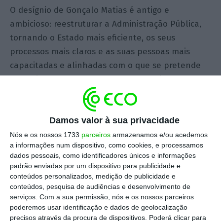
O desígnio de Gonçalo Matias é antigo e
ambicioso: reestruturar a Administração Pública,
tornando o Estado mais eficiente, os seus
processos mais claros e as suas pessoas mais
capacitadas e alinhadas com o que se pretende
que seja o papel do Estado. E contaminar com
este espírito de “mundo novo” todas as áreas de
intervenção do Estado. Uma delas, a Fiscal.
Precisamente uma área onde as piores dores vêm
Damos valor à sua privacidade
menos dos impostos
per si
e muito – mas muito –
Nós e os nossos 1733
parceiros
armazenamos e/ou acedemos
a informações num dispositivo, como cookies, e processamos
mais dos mesmos problemas de que padece a
dados pessoais, como identificadores únicos e informações
Administração Pública como um todo. Vejamos.
padrão enviadas por um dispositivo para publicidade e
conteúdos personalizados, medição de publicidade e
conteúdos, pesquisa de audiências e desenvolvimento de
Desde a Revolução de Abril, Portugal passou por
serviços.
Com a sua permissão, nós e os nossos parceiros
várias reformas fiscais que moldaram o sistema
poderemos usar identificação e dados de geolocalização
tributário moderno. Nos anos 80, a criação do IRS
precisos através da procura de dispositivos. Poderá clicar para