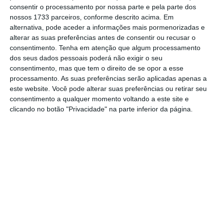
consentir o processamento por nossa parte e pela parte dos
e IRC. Nos anos 90, a adoção do IVA. Na década de
nossos 1733 parceiros, conforme descrito acima. Em
2000, a digitalização. Em 2014, a reforma do IRC.
alternativa, pode aceder a informações mais pormenorizadas e
Um ano depois, do IRS. E por aí fora.
alterar as suas preferências antes de consentir ou recusar o
consentimento.
Tenha em atenção que algum processamento
dos seus dados pessoais poderá não exigir o seu
Seguramente mais Reformas Fiscais do que
consentimento, mas que tem o direito de se opor a esse
Reformas do Estado. É mais fácil mudar regras do
processamento. As suas preferências serão aplicadas apenas a
este website. Você pode alterar suas preferências ou retirar seu
que mentalidades. A verdade é que
old habits die
consentimento a qualquer momento voltando a este site e
hard
. E de nada nos vale mudar regras e processos
clicando no botão "Privacidade" na parte inferior da página.
se não mudarem as mentalidades de quem os
aplica.
Continuamos inexplicavelmente dependentes dos
timings
e das opiniões (quase) pessoais daqueles
que em primeira linha lidam com os contribuintes.
E também da sorte. Numa chamada para a linha
de apoio da Autoridade Tributária, no contexto de