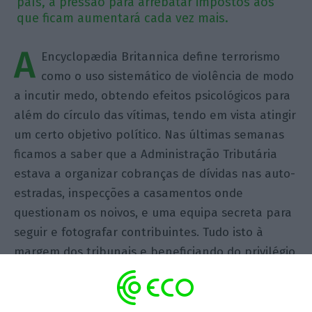
país, a pressão para arrebatar impostos aos
que ficam aumentará cada vez mais.
A
Encyclopædia Britannica define terrorismo
como o uso sistemático de violência de modo
a incutir medo, obtendo efeitos psicológicos para
além do círculo das vítimas, tendo em vista atingir
um certo objetivo político. Nas últimas semanas
ficamos a saber que a Administração Tributária
estava a organizar cobranças de dívidas nas auto-
estradas, inspecções a casamentos onde
questionam os noivos, e uma equipa secreta para
seguir e fotografar contribuintes. Tudo isto à
margem dos tribunais e beneficiando do privilégio
da execução prévia, ou seja, da possibilidade de
executar dívidas antes de elas serem
comprovadas pela justiça. As notícias destas