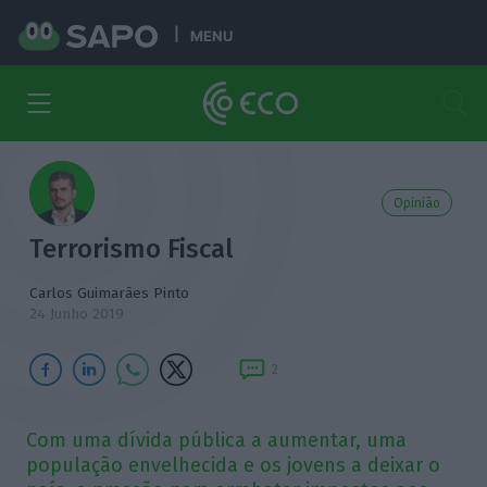
MENU
Opinião
Terrorismo Fiscal
Carlos Guimarães Pinto
24 Junho 2019
2
Com uma dívida pública a aumentar, uma
população envelhecida e os jovens a deixar o