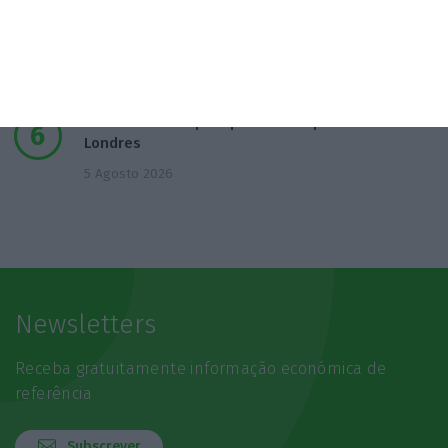
Empresa espanhola de EdTech entre as 50
melhores do mundo
5 Agosto 2026
Mulher detida após quatro esfaqueamentos em
Londres
5 Agosto 2026
Newsletters
Receba gratuitamente informação económica de
referência
Subscrever