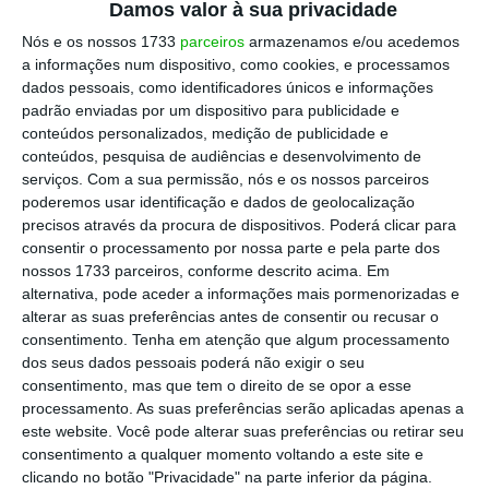
Damos valor à sua privacidade
iniciativas saíram todas no espaço de alguns dias.
Nós e os nossos 1733
parceiros
armazenamos e/ou acedemos
Algumas acabaram canceladas.
a informações num dispositivo, como cookies, e processamos
dados pessoais, como identificadores únicos e informações
padrão enviadas por um dispositivo para publicidade e
Importa pouco que as iniciativas sejam depois
conteúdos personalizados, medição de publicidade e
canceladas porque o objetivo já foi atingido:
conteúdos, pesquisa de audiências e desenvolvimento de
espalhar o medo. Os contribuintes já ficaram a
serviços.
Com a sua permissão, nós e os nossos parceiros
poderemos usar identificação e dados de geolocalização
saber que o fisco pode atacar em todo o lado.
precisos através da procura de dispositivos. Poderá clicar para
consentir o processamento por nossa parte e pela parte dos
O fisco pode aparecer quando estão descansados
nossos 1733 parceiros, conforme descrito acima. Em
alternativa, pode aceder a informações mais pormenorizadas e
a conduzir para o emprego ou mesmo no dia do
alterar as suas preferências antes de consentir ou recusar o
seu casamento. O fisco pode estar em todo o
consentimento.
Tenha em atenção que algum processamento
lado, incluindo agora mesmo à porta de sua casa
dos seus dados pessoais poderá não exigir o seu
consentimento, mas que tem o direito de se opor a esse
a fotografá-lo e segui-lo à revelia de qualquer
processamento. As suas preferências serão aplicadas apenas a
decisão de um juiz. O fisco pode também
este website. Você pode alterar suas preferências ou retirar seu
penhorar os seus bens, mesmo por uma dívida
consentimento a qualquer momento voltando a este site e
clicando no botão "Privacidade" na parte inferior da página.
que não existe e tenha sido contestada. E se o