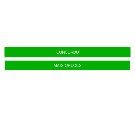
3 Agosto 2026
Irão anuncia possível acordo com Omã em Ormuz
2 Agosto 2026
SRS Legal assessora Grupo Finançor na compra da
CONCORDO
EMATER
MAIS OPÇÕES
3 Agosto 2026
IA: Europa quer tornar-se competitiva e reduzir
dependência
4 Agosto 2026
Ampliação da pista da ilha do Pico orçada em 24
milhões