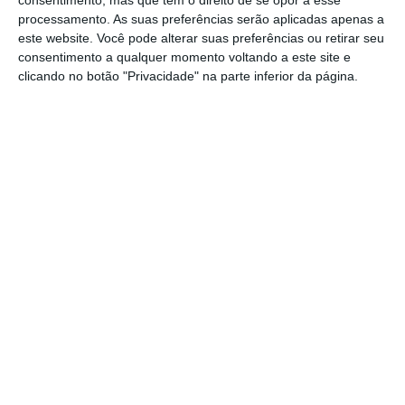
O primeiro ECO Talks realizou-se no passado
processamento. As suas preferências serão aplicadas apenas a
este website. Você pode alterar suas preferências ou retirar seu
dia 5 de dezembro e
o convidado foi Pedro
consentimento a qualquer momento voltando a este site e
Passos Coelho
. Sem periodicidade definida, os
clicando no botão "Privacidade" na parte inferior da página.
ECO Talks vão realizar-se sempre que o
interesse público o justificar.
https://eco.sapo.pt/2016/12/26/vieira-da-silva-no-eco-talks/
Copiar
Assine o ECO Premium
No momento em que a informação é
mais importante do que nunca, apoie