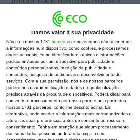
perceber os seus impactos nas empresas e
na economia portuguesa.
Damos valor à sua privacidade
O ECO Talks é um novo formato de discussão,
uma oportunidade para o ECO e para os
Nós e os nossos 1731
parceiros
armazenamos e/ou acedemos
a informações num dispositivo, como cookies, e processamos
nossos leitores confrontarem os decisores
dados pessoais, como identificadores únicos e informações
económicos, políticos e financeiros sobre os
padrão enviadas por um dispositivo para publicidade e
temas que estão a marcar a agenda e a
conteúdos personalizados, medição de publicidade e
conteúdos, pesquisa de audiências e desenvolvimento de
atualidade. Será sempre transmitido em
serviços.
Com a sua permissão, nós e os nossos parceiros
streaming
, aqui no site do ECO, e na nossa
poderemos usar identificação e dados de geolocalização
página no Facebook. E com a participação dos
precisos através da procura de dispositivos. Poderá clicar para
consentir o processamento por nossa parte e pela parte dos
nossos seguidores nas redes sociais. Se tiver
nossos 1731 parceiros, conforme descrito acima. Em
interesse em assistir ao ECO Talks ao vivo,
alternativa, pode aceder a informações mais pormenorizadas e
envie um pedido de registo para
alterar as suas preferências antes de consentir ou recusar o
consentimento.
Tenha em atenção que algum processamento
ecotalks@eco.pt
.
dos seus dados pessoais poderá não exigir o seu
consentimento, mas que tem o direito de se opor a esse